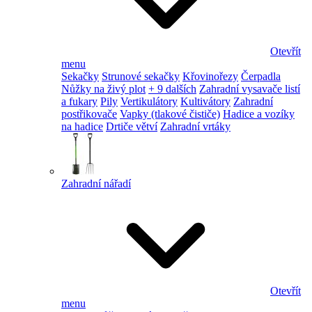
Otevřít
menu
Sekačky
Strunové sekačky
Křovinořezy
Čerpadla
Nůžky na živý plot
+ 9 dalších
Zahradní vysavače listí
a fukary
Pily
Vertikulátory
Kultivátory
Zahradní
postřikovače
Vapky (tlakové čističe)
Hadice a vozíky
na hadice
Drtiče větví
Zahradní vrtáky
Zahradní nářadí
Otevřít
menu