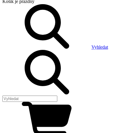
Košík
je prázdný
Vyhledat