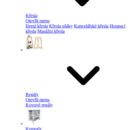
Křesla
Otevřít menu
Herní křesla
Křesla ušáky
Kancelářské křesla
Houpací
křesla
Masážní křesla
Regály
Otevřít menu
Kovové regály
Komody