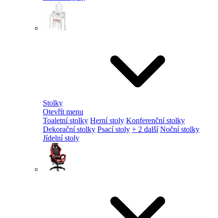
Stolky
Otevřít menu
Toaletní stolky
Herní stoly
Konferenční stolky
Dekorační stolky
Psací stoly
+ 2 další
Noční stolky
Jídelní stoly