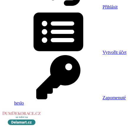
Přihlásit
Vytvořit účet
Zapomenuté
heslo