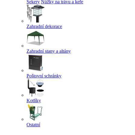
Sekery
Nůžky na trávu a keře
Zahradní dekorace
Zahradní stany a altány
Poštovní schránky
Kotlíky
Ostatní