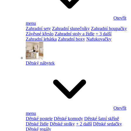
Otevřít
menu
Zahradní sety
Zahradní slunečníky
Zahradní houpačky
Závěsné křeslo
Zahradní stoly a židle
+ 3 další
Zahradní lehátka
Zahradní boxy
Nafukovačky
Dětský nábytek
Otevřít
menu
Dětské postele
Dětské komody
Dětské šatní skříně
Dětské židle
Dětské stolky
+ 2 další
Dětské sedačky
Dětské regály