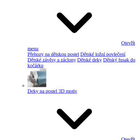
Otevřít
menu
Přehozy na dětskou postel
Dětské ložní povlečení
Dětské závěsy a záclony
Dětské deky
Dětský fusak do
kočárku
Deky na postel 3D motiv
Otevřít