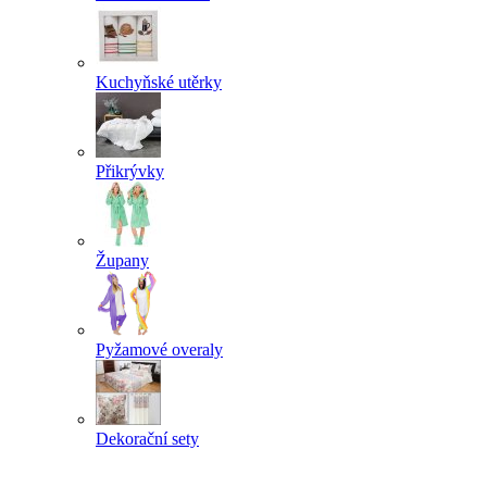
Kuchyňské utěrky
Přikrývky
Župany
Pyžamové overaly
Dekorační sety