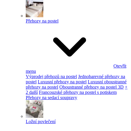
Přehozy na postel
Otevřít
menu
Výprodej přehozů na postel
Jednobarevné přehozy na
postel
Luxusní přehozy na postel
Luxusní oboustranné
přehozy na postel
Oboustranné přehozy na postel 3D
+
2 další
Francouzské přehozy na postel s potiskem
Přehozy na sedací soupravy
Ložní povlečení