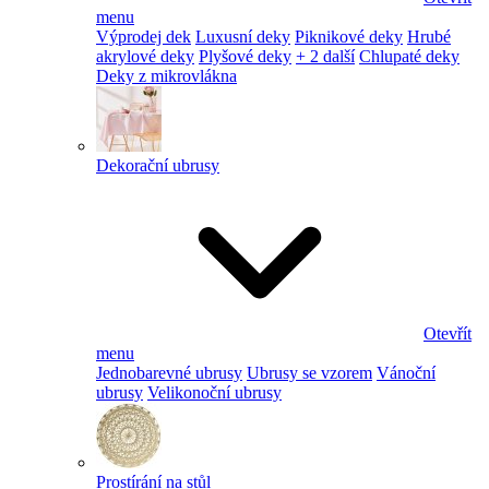
menu
Výprodej dek
Luxusní deky
Piknikové deky
Hrubé
akrylové deky
Plyšové deky
+ 2 další
Chlupaté deky
Deky z mikrovlákna
Dekorační ubrusy
Otevřít
menu
Jednobarevné ubrusy
Ubrusy se vzorem
Vánoční
ubrusy
Velikonoční ubrusy
Prostírání na stůl