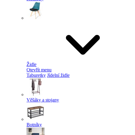
Židle
Otevřít menu
Taburetky
Jídelní židle
Věšáky a stojany
Botníky