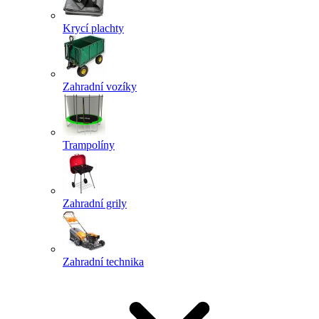
Krycí plachty
Zahradní vozíky
Trampolíny
Zahradní grily
Zahradní technika