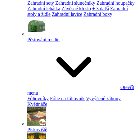
Zahradní sety
Zahradní slunečníky
Zahradní houpačky
Zahradní lehátka
Závěsné křeslo
+ 3 další
Zahradní
stoly a židle
Zahradní lavice
Zahradní boxy
Pěstování rostlin
Otevřít
menu
Fóliovníky
Fólie na fóliovník
Vyvýšené záhony
Květináče
Pískoviště