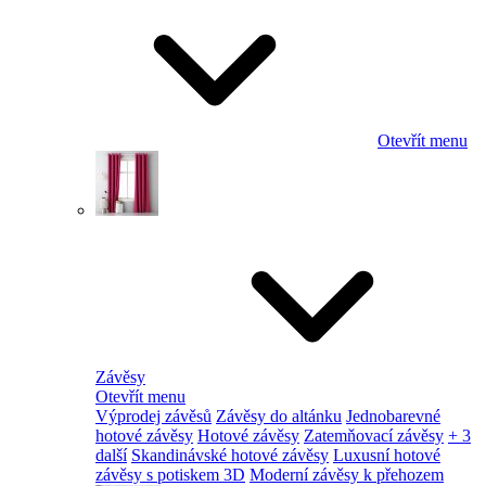
Otevřít menu
Závěsy
Otevřít menu
Výprodej závěsů
Závěsy do altánku
Jednobarevné
hotové závěsy
Hotové závěsy
Zatemňovací závěsy
+ 3
další
Skandinávské hotové závěsy
Luxusní hotové
závěsy s potiskem 3D
Moderní závěsy k přehozem