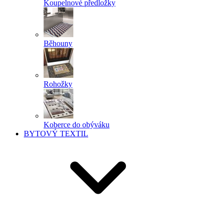
Koupelnové předložky
Běhouny
Rohožky
Koberce do obýváku
BYTOVÝ TEXTIL