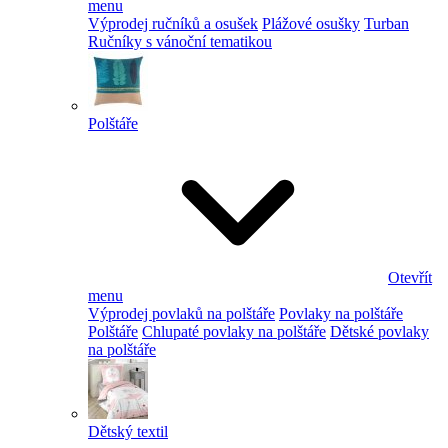
menu
Výprodej ručníků a osušek
Plážové osušky
Turban
Ručníky s vánoční tematikou
Polštáře
Otevřít
menu
Výprodej povlaků na polštáře
Povlaky na polštáře
Polštáře
Chlupaté povlaky na polštáře
Dětské povlaky
na polštáře
Dětský textil