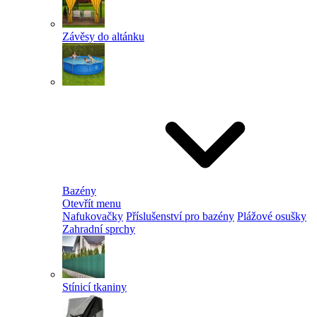
Závěsy do altánku
Bazény
Otevřít menu
Nafukovačky
Příslušenství pro bazény
Plážové osušky
Zahradní sprchy
Stínicí tkaniny