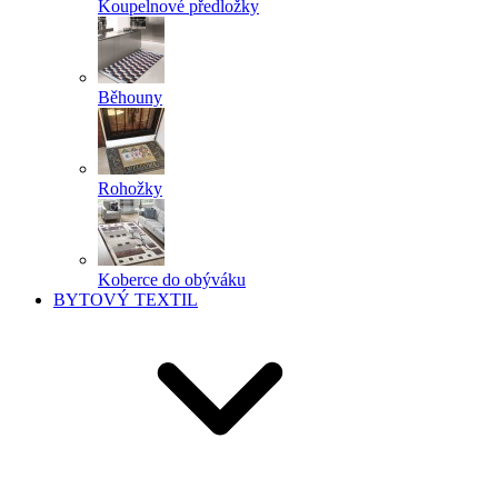
Koupelnové předložky
Běhouny
Rohožky
Koberce do obýváku
BYTOVÝ TEXTIL