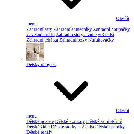
Otevřít
menu
Zahradní sety
Zahradní slunečníky
Zahradní houpačky
Závěsné křeslo
Zahradní stoly a židle
+ 3 další
Zahradní lehátka
Zahradní boxy
Nafukovačky
Dětský nábytek
Otevřít
menu
Dětské postele
Dětské komody
Dětské šatní skříně
Dětské židle
Dětské stolky
+ 2 další
Dětské sedačky
Dětské regály