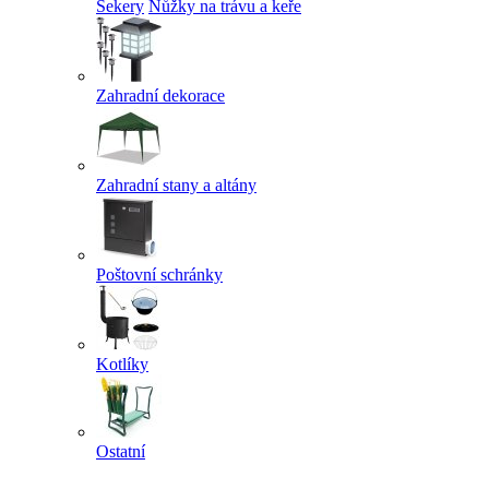
Sekery
Nůžky na trávu a keře
Zahradní dekorace
Zahradní stany a altány
Poštovní schránky
Kotlíky
Ostatní