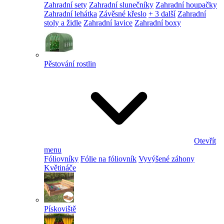
Zahradní sety
Zahradní slunečníky
Zahradní houpačky
Zahradní lehátka
Závěsné křeslo
+ 3 další
Zahradní
stoly a židle
Zahradní lavice
Zahradní boxy
Pěstování rostlin
Otevřít
menu
Fóliovníky
Fólie na fóliovník
Vyvýšené záhony
Květináče
Pískoviště