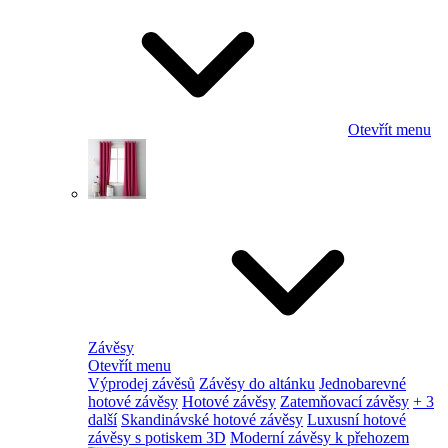
Otevřít menu
Závěsy
Otevřít menu
Výprodej závěsů
Závěsy do altánku
Jednobarevné
hotové závěsy
Hotové závěsy
Zatemňovací závěsy
+ 3
další
Skandinávské hotové závěsy
Luxusní hotové
závěsy s potiskem 3D
Moderní závěsy k přehozem