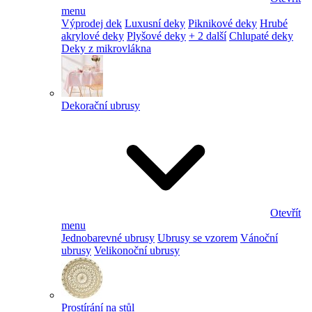
menu
Výprodej dek
Luxusní deky
Piknikové deky
Hrubé
akrylové deky
Plyšové deky
+ 2 další
Chlupaté deky
Deky z mikrovlákna
Dekorační ubrusy
Otevřít
menu
Jednobarevné ubrusy
Ubrusy se vzorem
Vánoční
ubrusy
Velikonoční ubrusy
Prostírání na stůl