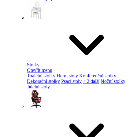
Stolky
Otevřít menu
Toaletní stolky
Herní stoly
Konferenční stolky
Dekorační stolky
Psací stoly
+ 2 další
Noční stolky
Jídelní stoly