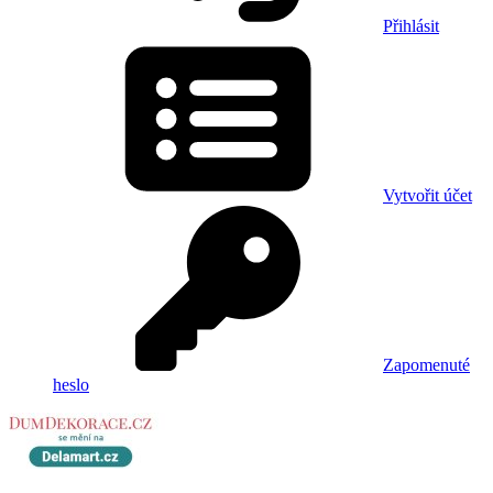
Přihlásit
Vytvořit účet
Zapomenuté
heslo