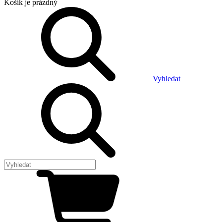
Košík
je prázdný
Vyhledat