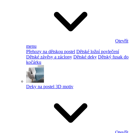
Otevřít
menu
Přehozy na dětskou postel
Dětské ložní povlečení
Dětské závěsy a záclony
Dětské deky
Dětský fusak do
kočárku
Deky na postel 3D motiv
Otevřít