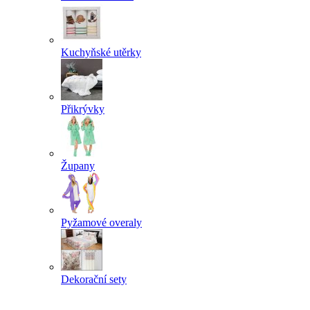
Kuchyňské utěrky
Přikrývky
Župany
Pyžamové overaly
Dekorační sety