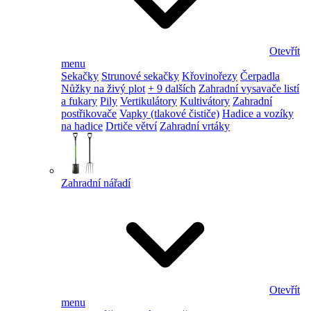
Otevřít
menu
Sekačky
Strunové sekačky
Křovinořezy
Čerpadla
Nůžky na živý plot
+ 9 dalších
Zahradní vysavače listí
a fukary
Pily
Vertikulátory
Kultivátory
Zahradní
postřikovače
Vapky (tlakové čističe)
Hadice a vozíky
na hadice
Drtiče větví
Zahradní vrtáky
Zahradní nářadí
Otevřít
menu