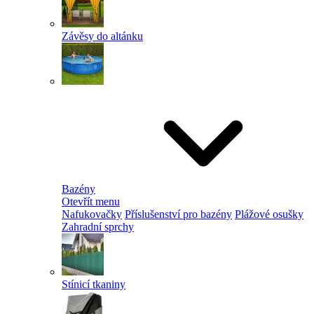
Závěsy do altánku
Bazény
Otevřít menu
Nafukovačky
Příslušenství pro bazény
Plážové osušky
Zahradní sprchy
Stínicí tkaniny