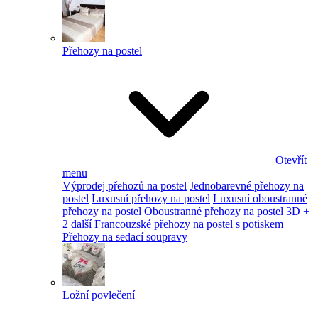
Přehozy na postel
Otevřít
menu
Výprodej přehozů na postel
Jednobarevné přehozy na
postel
Luxusní přehozy na postel
Luxusní oboustranné
přehozy na postel
Oboustranné přehozy na postel 3D
+
2 další
Francouzské přehozy na postel s potiskem
Přehozy na sedací soupravy
Ložní povlečení