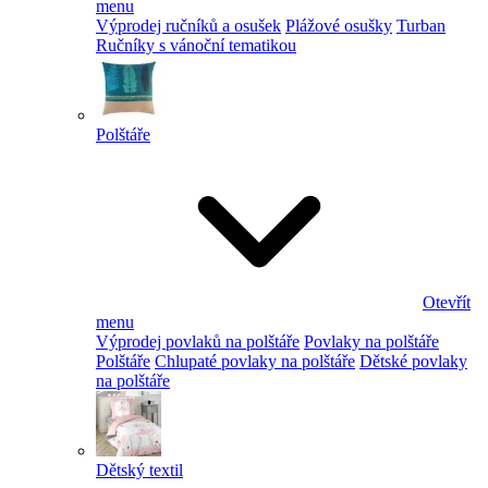
menu
Výprodej ručníků a osušek
Plážové osušky
Turban
Ručníky s vánoční tematikou
Polštáře
Otevřít
menu
Výprodej povlaků na polštáře
Povlaky na polštáře
Polštáře
Chlupaté povlaky na polštáře
Dětské povlaky
na polštáře
Dětský textil