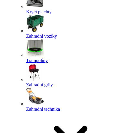
Krycí plachty
Zahradní vozíky
Trampolíny
Zahradní grily
Zahradní technika