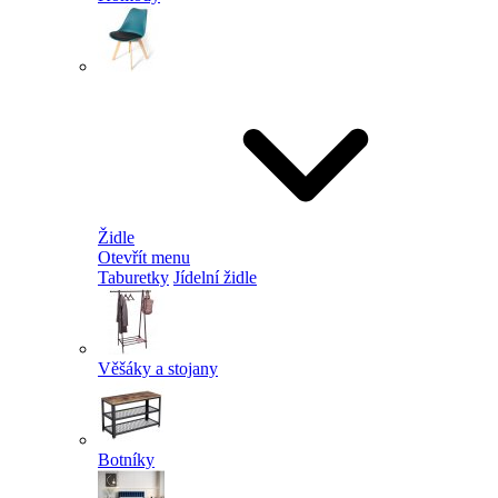
Židle
Otevřít menu
Taburetky
Jídelní židle
Věšáky a stojany
Botníky