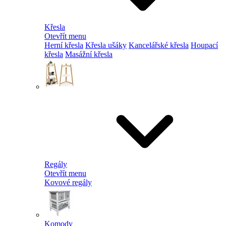
Křesla
Otevřít menu
Herní křesla
Křesla ušáky
Kancelářské křesla
Houpací
křesla
Masážní křesla
Regály
Otevřít menu
Kovové regály
Komody