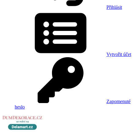
Přihlásit
Vytvořit účet
Zapomenuté
heslo