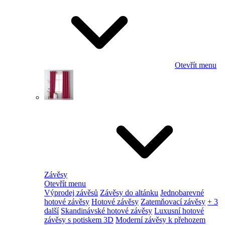
Otevřít menu
Závěsy
Otevřít menu
Výprodej závěsů
Závěsy do altánku
Jednobarevné
hotové závěsy
Hotové závěsy
Zatemňovací závěsy
+ 3
další
Skandinávské hotové závěsy
Luxusní hotové
závěsy s potiskem 3D
Moderní závěsy k přehozem