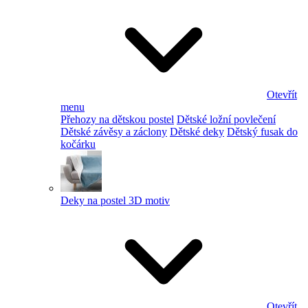
Otevřít
menu
Přehozy na dětskou postel
Dětské ložní povlečení
Dětské závěsy a záclony
Dětské deky
Dětský fusak do
kočárku
Deky na postel 3D motiv
Otevřít