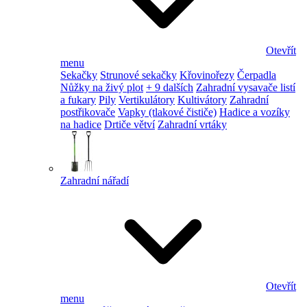
Otevřít
menu
Sekačky
Strunové sekačky
Křovinořezy
Čerpadla
Nůžky na živý plot
+ 9 dalších
Zahradní vysavače listí
a fukary
Pily
Vertikulátory
Kultivátory
Zahradní
postřikovače
Vapky (tlakové čističe)
Hadice a vozíky
na hadice
Drtiče větví
Zahradní vrtáky
Zahradní nářadí
Otevřít
menu