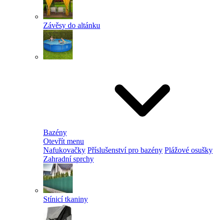
Závěsy do altánku
Bazény
Otevřít menu
Nafukovačky
Příslušenství pro bazény
Plážové osušky
Zahradní sprchy
Stínicí tkaniny