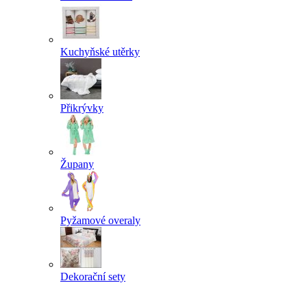
Kuchyňské utěrky
Přikrývky
Župany
Pyžamové overaly
Dekorační sety