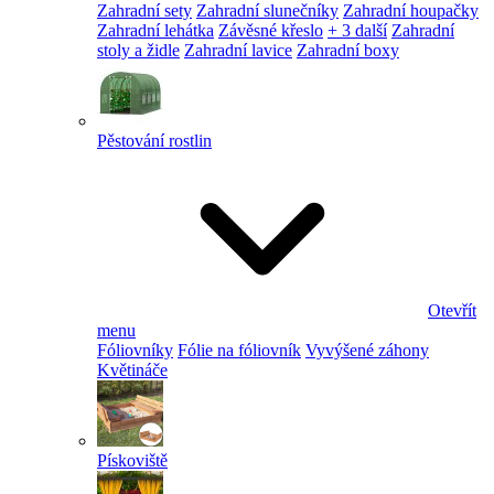
Zahradní sety
Zahradní slunečníky
Zahradní houpačky
Zahradní lehátka
Závěsné křeslo
+ 3 další
Zahradní
stoly a židle
Zahradní lavice
Zahradní boxy
Pěstování rostlin
Otevřít
menu
Fóliovníky
Fólie na fóliovník
Vyvýšené záhony
Květináče
Pískoviště