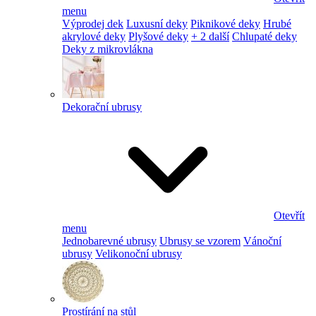
menu
Výprodej dek
Luxusní deky
Piknikové deky
Hrubé
akrylové deky
Plyšové deky
+ 2 další
Chlupaté deky
Deky z mikrovlákna
Dekorační ubrusy
Otevřít
menu
Jednobarevné ubrusy
Ubrusy se vzorem
Vánoční
ubrusy
Velikonoční ubrusy
Prostírání na stůl