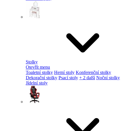
Stolky
Otevřít menu
Toaletní stolky
Herní stoly
Konferenční stolky
Dekorační stolky
Psací stoly
+ 2 další
Noční stolky
Jídelní stoly