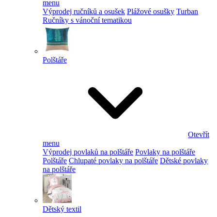
menu
Výprodej ručníků a osušek
Plážové osušky
Turban
Ručníky s vánoční tematikou
Polštáře
Otevřít
menu
Výprodej povlaků na polštáře
Povlaky na polštáře
Polštáře
Chlupaté povlaky na polštáře
Dětské povlaky
na polštáře
Dětský textil