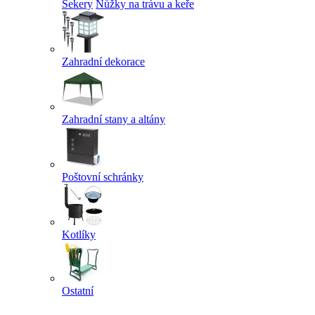
Sekery
Nůžky na trávu a keře
Zahradní dekorace
Zahradní stany a altány
Poštovní schránky
Kotlíky
Ostatní