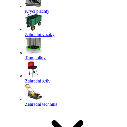
Krycí plachty
Zahradní vozíky
Trampolíny
Zahradní grily
Zahradní technika