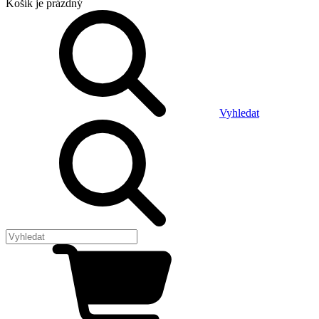
Košík
je prázdný
Vyhledat