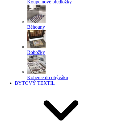
Koupelnové předložky
Běhouny
Rohožky
Koberce do obýváku
BYTOVÝ TEXTIL