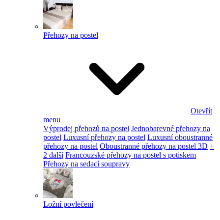
Přehozy na postel
Otevřít
menu
Výprodej přehozů na postel
Jednobarevné přehozy na
postel
Luxusní přehozy na postel
Luxusní oboustranné
přehozy na postel
Oboustranné přehozy na postel 3D
+
2 další
Francouzské přehozy na postel s potiskem
Přehozy na sedací soupravy
Ložní povlečení