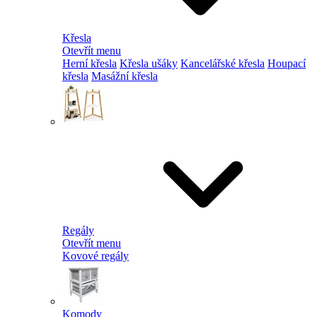
Křesla
Otevřít menu
Herní křesla
Křesla ušáky
Kancelářské křesla
Houpací
křesla
Masážní křesla
Regály
Otevřít menu
Kovové regály
Komody