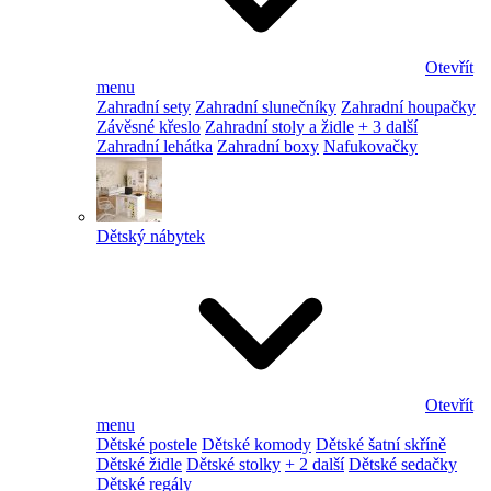
Otevřít
menu
Zahradní sety
Zahradní slunečníky
Zahradní houpačky
Závěsné křeslo
Zahradní stoly a židle
+ 3 další
Zahradní lehátka
Zahradní boxy
Nafukovačky
Dětský nábytek
Otevřít
menu
Dětské postele
Dětské komody
Dětské šatní skříně
Dětské židle
Dětské stolky
+ 2 další
Dětské sedačky
Dětské regály