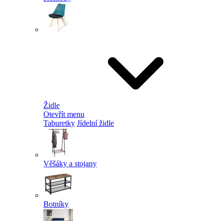
Židle
Otevřít menu
Taburetky
Jídelní židle
Věšáky a stojany
Botníky