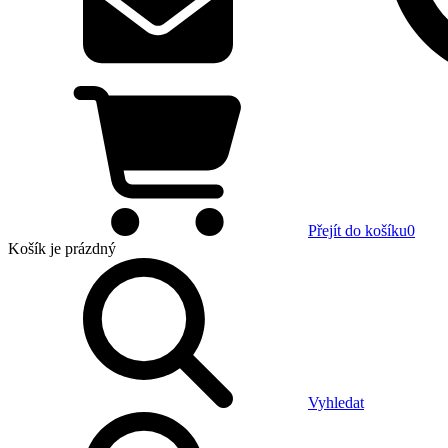
Přejít do košíku
0
Košík
je prázdný
Vyhledat