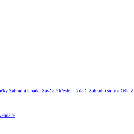
ačky
Zahradní lehátka
Závěsné křeslo
+ 3 další
Zahradní stoly a židle
Z
ětináče