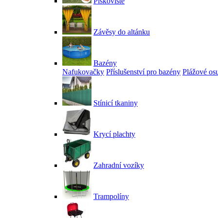
Pískoviště
Závěsy do altánku
Bazény
Nafukovačky
Příslušenství pro bazény
Plážové os
Stínicí tkaniny
Krycí plachty
Zahradní vozíky
Trampolíny