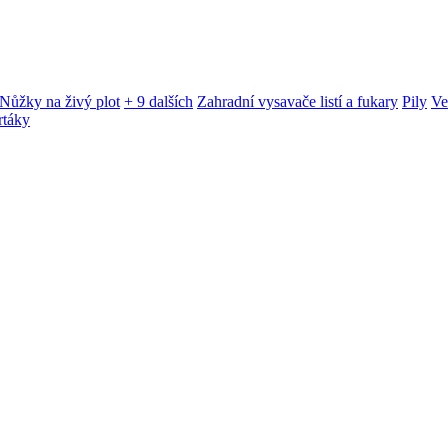
Nůžky na živý plot
+ 9 dalších
Zahradní vysavače listí a fukary
Pily
Ve
rtáky