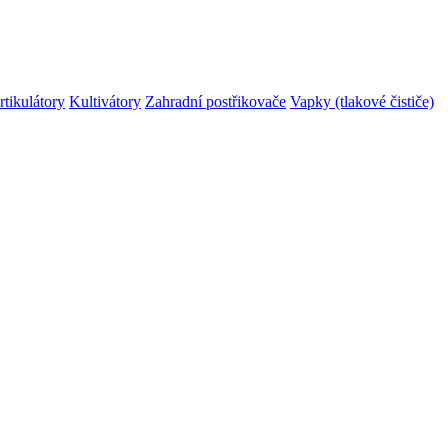
rtikulátory
Kultivátory
Zahradní postřikovače
Vapky (tlakové čističe)