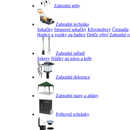
Zahradní grily
Zahradní technika
Sekačky
Strunové sekačky
Křovinořezy
Čerpadla
Hadice a vozíky na hadice
Drtiče větví
Zahradní v
Zahradní nářadí
Sekery
Nůžky na trávu a keře
Zahradní dekorace
Zahradní stany a altány
Poštovní schránky