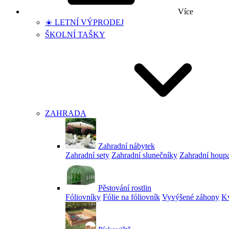
Více
☀️ LETNÍ VÝPRODEJ
ŠKOLNÍ TAŠKY
ZAHRADA
Zahradní nábytek
Zahradní sety
Zahradní slunečníky
Zahradní houp
Pěstování rostlin
Fóliovníky
Fólie na fóliovník
Vyvýšené záhony
Kv