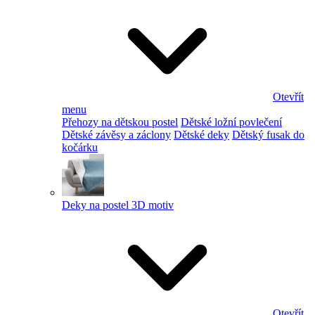
Otevřít
menu
Přehozy na dětskou postel
Dětské ložní povlečení
Dětské závěsy a záclony
Dětské deky
Dětský fusak do
kočárku
Deky na postel 3D motiv
Otevřít