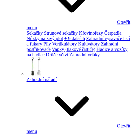
Otevřít
menu
Sekačky
Strunové sekačky
Křovinořezy
Čerpadla
Nůžky na živý plot
+ 9 dalších
Zahradní vysavače listí
a fukary
Pily
Vertikulátory
Kultivátory
Zahradní
postřikovače
Vapky (tlakové čističe)
Hadice a vozíky
na hadice
Drtiče větví
Zahradní vrtáky
Zahradní nářadí
Otevřít
menu