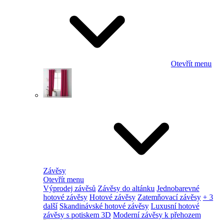
Otevřít menu
Závěsy
Otevřít menu
Výprodej závěsů
Závěsy do altánku
Jednobarevné
hotové závěsy
Hotové závěsy
Zatemňovací závěsy
+ 3
další
Skandinávské hotové závěsy
Luxusní hotové
závěsy s potiskem 3D
Moderní závěsy k přehozem