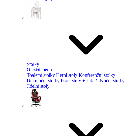
Stolky
Otevřít menu
Toaletní stolky
Herní stoly
Konferenční stolky
Dekorační stolky
Psací stoly
+ 2 další
Noční stolky
Jídelní stoly