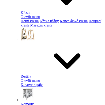
Křesla
Otevřít menu
Herní křesla
Křesla ušáky
Kancelářské křesla
Houpací
křesla
Masážní křesla
Regály
Otevřít menu
Kovové regály
Komody