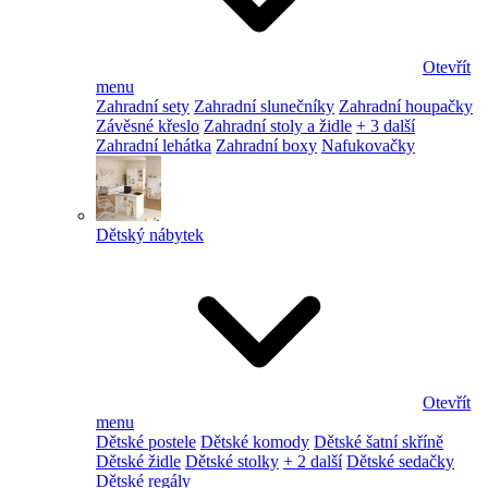
Otevřít
menu
Zahradní sety
Zahradní slunečníky
Zahradní houpačky
Závěsné křeslo
Zahradní stoly a židle
+ 3 další
Zahradní lehátka
Zahradní boxy
Nafukovačky
Dětský nábytek
Otevřít
menu
Dětské postele
Dětské komody
Dětské šatní skříně
Dětské židle
Dětské stolky
+ 2 další
Dětské sedačky
Dětské regály