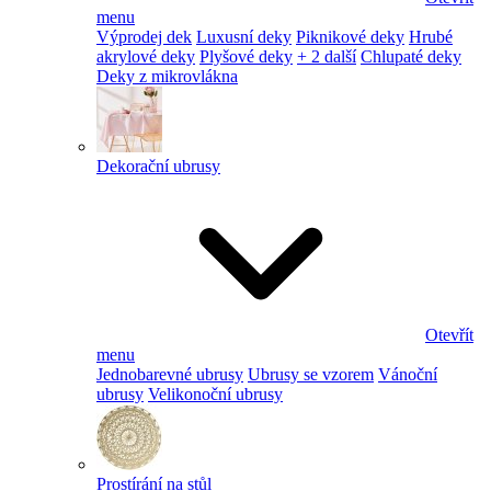
menu
Výprodej dek
Luxusní deky
Piknikové deky
Hrubé
akrylové deky
Plyšové deky
+ 2 další
Chlupaté deky
Deky z mikrovlákna
Dekorační ubrusy
Otevřít
menu
Jednobarevné ubrusy
Ubrusy se vzorem
Vánoční
ubrusy
Velikonoční ubrusy
Prostírání na stůl