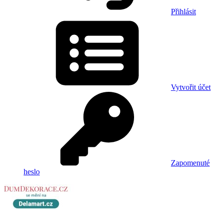
Přihlásit
Vytvořit účet
Zapomenuté
heslo