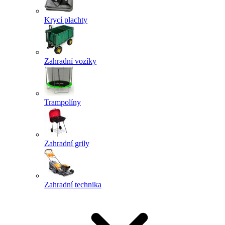
Krycí plachty
Zahradní vozíky
Trampolíny
Zahradní grily
Zahradní technika