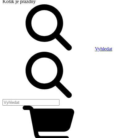
Košík
je prázdný
Vyhledat