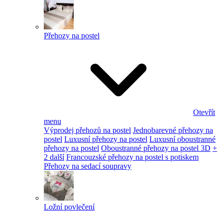
Přehozy na postel
Otevřít
menu
Výprodej přehozů na postel
Jednobarevné přehozy na
postel
Luxusní přehozy na postel
Luxusní oboustranné
přehozy na postel
Oboustranné přehozy na postel 3D
+
2 další
Francouzské přehozy na postel s potiskem
Přehozy na sedací soupravy
Ložní povlečení