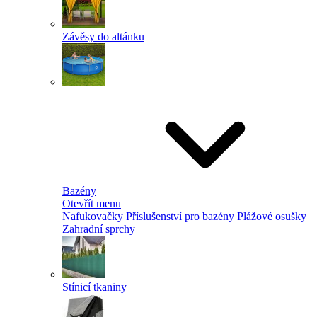
Závěsy do altánku
Bazény
Otevřít menu
Nafukovačky
Příslušenství pro bazény
Plážové osušky
Zahradní sprchy
Stínicí tkaniny