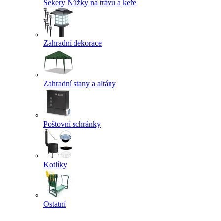
Sekery
Nůžky na trávu a keře
Zahradní dekorace
Zahradní stany a altány
Poštovní schránky
Kotlíky
Ostatní