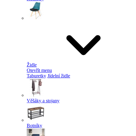
Židle
Otevřít menu
Taburetky
Jídelní židle
Věšáky a stojany
Botníky