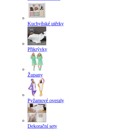
Kuchyňské utěrky
Přikrývky
Župany
Pyžamové overaly
Dekorační sety