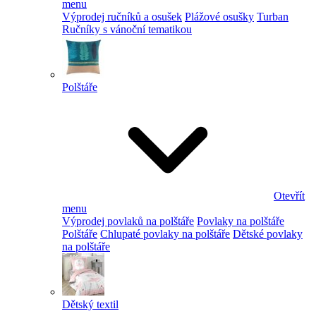
menu
Výprodej ručníků a osušek
Plážové osušky
Turban
Ručníky s vánoční tematikou
Polštáře
Otevřít
menu
Výprodej povlaků na polštáře
Povlaky na polštáře
Polštáře
Chlupaté povlaky na polštáře
Dětské povlaky
na polštáře
Dětský textil