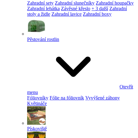
Zahradní sety
Zahradní slunečníky
Zahradní houpačky
Zahradní lehátka
Závěsné křeslo
+ 3 další
Zahradní
stoly a židle
Zahradní lavice
Zahradní boxy
Pěstování rostlin
Otevřít
menu
Fóliovníky
Fólie na fóliovník
Vyvýšené záhony
Květináče
Pískoviště