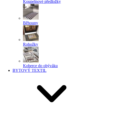
Koupelnové předložky
Běhouny
Rohožky
Koberce do obýváku
BYTOVÝ TEXTIL