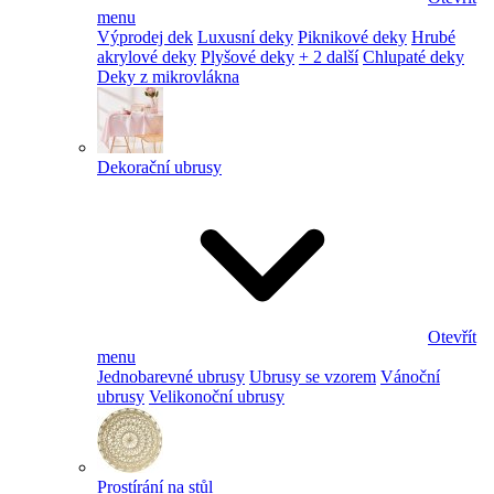
menu
Výprodej dek
Luxusní deky
Piknikové deky
Hrubé
akrylové deky
Plyšové deky
+ 2 další
Chlupaté deky
Deky z mikrovlákna
Dekorační ubrusy
Otevřít
menu
Jednobarevné ubrusy
Ubrusy se vzorem
Vánoční
ubrusy
Velikonoční ubrusy
Prostírání na stůl