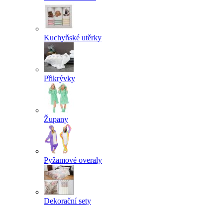
Kuchyňské utěrky
Přikrývky
Župany
Pyžamové overaly
Dekorační sety