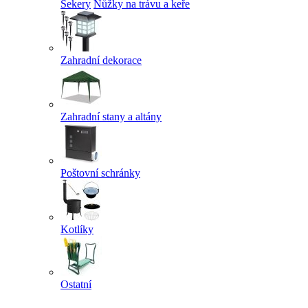
Sekery
Nůžky na trávu a keře
Zahradní dekorace
Zahradní stany a altány
Poštovní schránky
Kotlíky
Ostatní