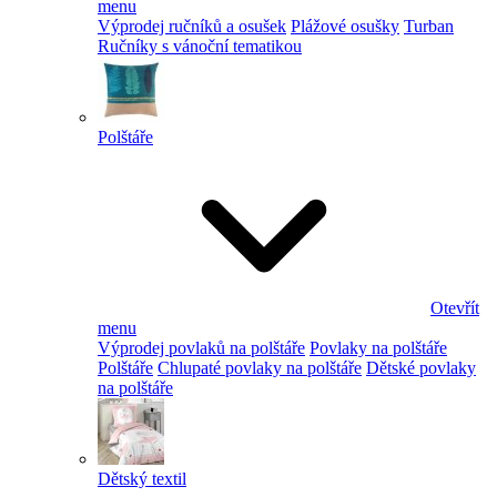
menu
Výprodej ručníků a osušek
Plážové osušky
Turban
Ručníky s vánoční tematikou
Polštáře
Otevřít
menu
Výprodej povlaků na polštáře
Povlaky na polštáře
Polštáře
Chlupaté povlaky na polštáře
Dětské povlaky
na polštáře
Dětský textil