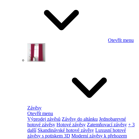
Otevřít menu
Závěsy
Otevřít menu
Výprodej závěsů
Závěsy do altánku
Jednobarevné
hotové závěsy
Hotové závěsy
Zatemňovací závěsy
+ 3
další
Skandinávské hotové závěsy
Luxusní hotové
závěsy s potiskem 3D
Moderní závěsy k přehozem