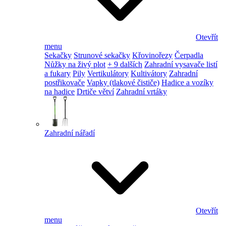
Otevřít
menu
Sekačky
Strunové sekačky
Křovinořezy
Čerpadla
Nůžky na živý plot
+ 9 dalších
Zahradní vysavače listí
a fukary
Pily
Vertikulátory
Kultivátory
Zahradní
postřikovače
Vapky (tlakové čističe)
Hadice a vozíky
na hadice
Drtiče větví
Zahradní vrtáky
Zahradní nářadí
Otevřít
menu