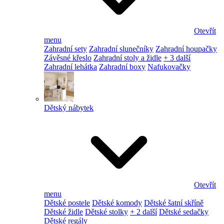
Otevřít
menu
Zahradní sety
Zahradní slunečníky
Zahradní houpačky
Závěsné křeslo
Zahradní stoly a židle
+ 3 další
Zahradní lehátka
Zahradní boxy
Nafukovačky
Dětský nábytek
Otevřít
menu
Dětské postele
Dětské komody
Dětské šatní skříně
Dětské židle
Dětské stolky
+ 2 další
Dětské sedačky
Dětské regály