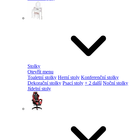
Stolky
Otevřít menu
Toaletní stolky
Herní stoly
Konferenční stolky
Dekorační stolky
Psací stoly
+ 2 další
Noční stolky
Jídelní stoly