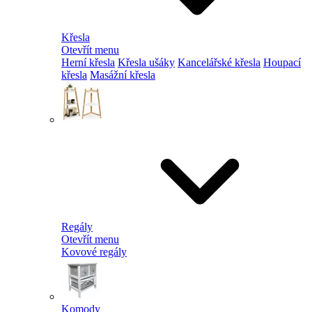
Křesla
Otevřít menu
Herní křesla
Křesla ušáky
Kancelářské křesla
Houpací
křesla
Masážní křesla
Regály
Otevřít menu
Kovové regály
Komody