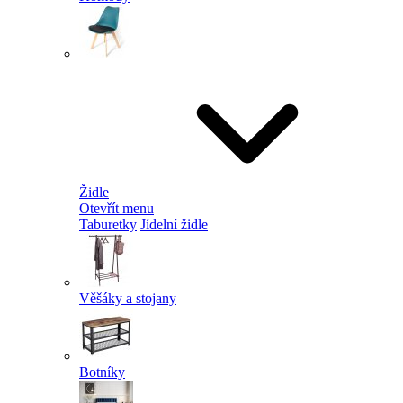
Židle
Otevřít menu
Taburetky
Jídelní židle
Věšáky a stojany
Botníky