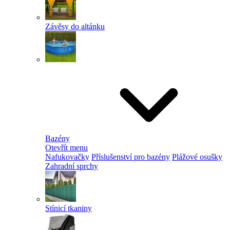
Závěsy do altánku
Bazény
Otevřít menu
Nafukovačky
Příslušenství pro bazény
Plážové osušky
Zahradní sprchy
Stínicí tkaniny