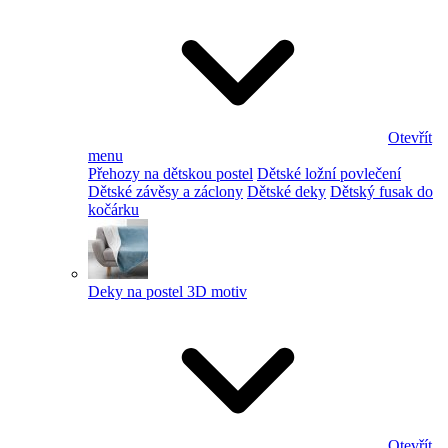
Otevřít
menu
Přehozy na dětskou postel
Dětské ložní povlečení
Dětské závěsy a záclony
Dětské deky
Dětský fusak do
kočárku
Deky na postel 3D motiv
Otevřít