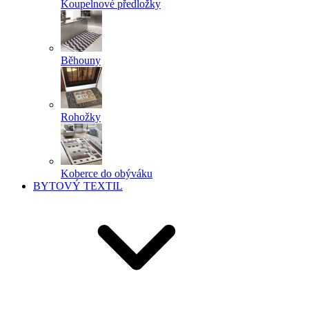
Koupelnové předložky
Běhouny
Rohožky
Koberce do obýváku
BYTOVÝ TEXTIL