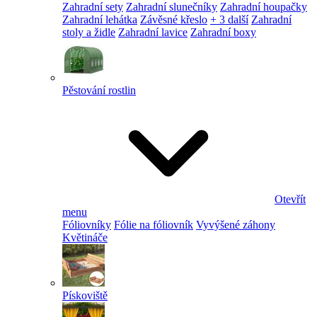
Zahradní sety
Zahradní slunečníky
Zahradní houpačky
Zahradní lehátka
Závěsné křeslo
+ 3 další
Zahradní
stoly a židle
Zahradní lavice
Zahradní boxy
Pěstování rostlin
Otevřít
menu
Fóliovníky
Fólie na fóliovník
Vyvýšené záhony
Květináče
Pískoviště