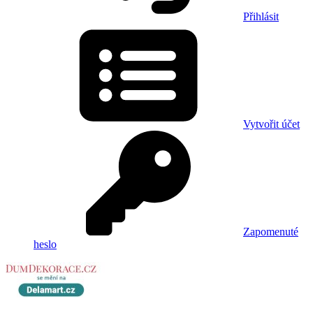
Přihlásit
Vytvořit účet
Zapomenuté
heslo