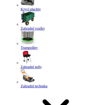
Krycí plachty
Zahradní vozíky
Trampolíny
Zahradní grily
Zahradní technika