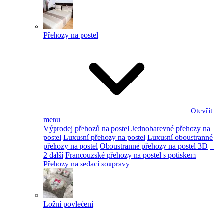
Přehozy na postel
Otevřít
menu
Výprodej přehozů na postel
Jednobarevné přehozy na
postel
Luxusní přehozy na postel
Luxusní oboustranné
přehozy na postel
Oboustranné přehozy na postel 3D
+
2 další
Francouzské přehozy na postel s potiskem
Přehozy na sedací soupravy
Ložní povlečení