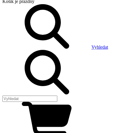
Košík
je prázdný
Vyhledat