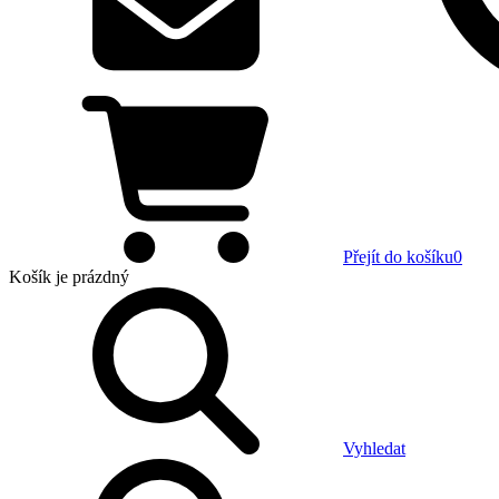
Přejít do košíku
0
Košík
je prázdný
Vyhledat