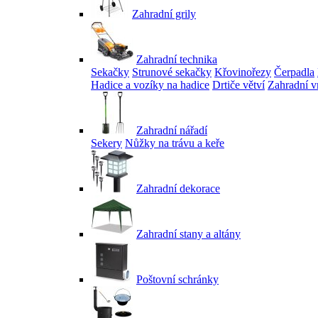
Zahradní grily
Zahradní technika
Sekačky
Strunové sekačky
Křovinořezy
Čerpadla
Hadice a vozíky na hadice
Drtiče větví
Zahradní v
Zahradní nářadí
Sekery
Nůžky na trávu a keře
Zahradní dekorace
Zahradní stany a altány
Poštovní schránky