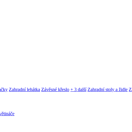
ačky
Zahradní lehátka
Závěsné křeslo
+ 3 další
Zahradní stoly a židle
Z
ětináče