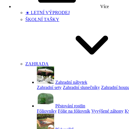
Více
☀️ LETNÍ VÝPRODEJ
ŠKOLNÍ TAŠKY
ZAHRADA
Zahradní nábytek
Zahradní sety
Zahradní slunečníky
Zahradní houp
Pěstování rostlin
Fóliovníky
Fólie na fóliovník
Vyvýšené záhony
Kv