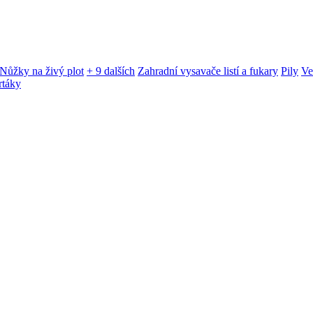
Nůžky na živý plot
+ 9 dalších
Zahradní vysavače listí a fukary
Pily
Ve
rtáky