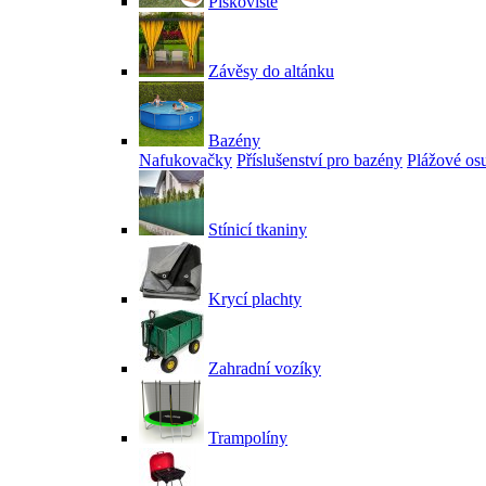
Pískoviště
Závěsy do altánku
Bazény
Nafukovačky
Příslušenství pro bazény
Plážové os
Stínicí tkaniny
Krycí plachty
Zahradní vozíky
Trampolíny