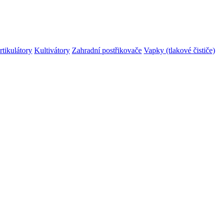
rtikulátory
Kultivátory
Zahradní postřikovače
Vapky (tlakové čističe)