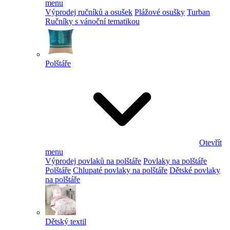
menu
Výprodej ručníků a osušek
Plážové osušky
Turban
Ručníky s vánoční tematikou
Polštáře
Otevřít
menu
Výprodej povlaků na polštáře
Povlaky na polštáře
Polštáře
Chlupaté povlaky na polštáře
Dětské povlaky
na polštáře
Dětský textil