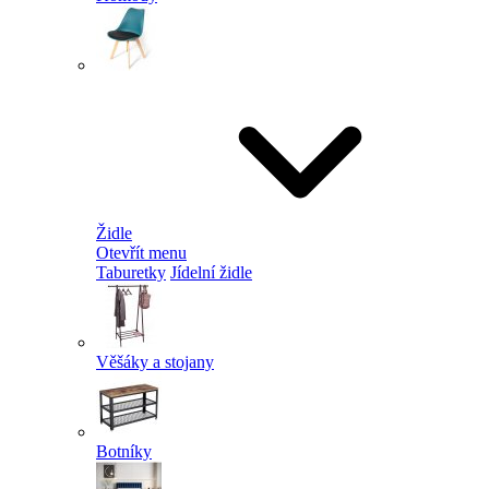
Židle
Otevřít menu
Taburetky
Jídelní židle
Věšáky a stojany
Botníky