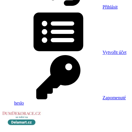
Přihlásit
Vytvořit účet
Zapomenuté
heslo