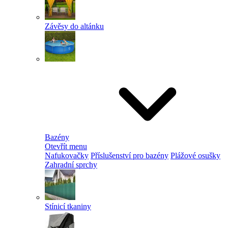
Závěsy do altánku
Bazény
Otevřít menu
Nafukovačky
Příslušenství pro bazény
Plážové osušky
Zahradní sprchy
Stínicí tkaniny