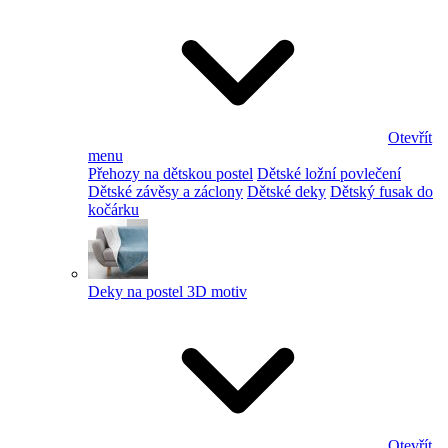
Otevřít
menu
Přehozy na dětskou postel
Dětské ložní povlečení
Dětské závěsy a záclony
Dětské deky
Dětský fusak do
kočárku
Deky na postel 3D motiv
Otevřít