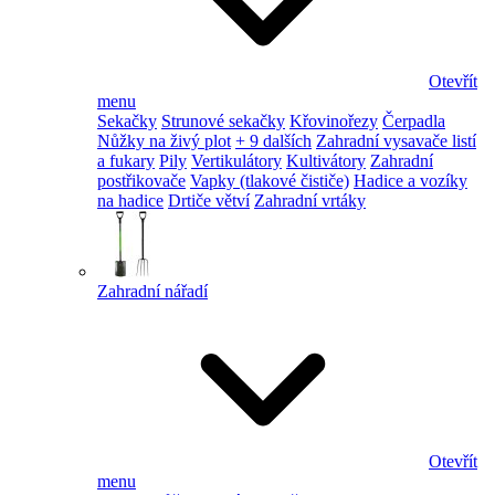
Otevřít
menu
Sekačky
Strunové sekačky
Křovinořezy
Čerpadla
Nůžky na živý plot
+ 9 dalších
Zahradní vysavače listí
a fukary
Pily
Vertikulátory
Kultivátory
Zahradní
postřikovače
Vapky (tlakové čističe)
Hadice a vozíky
na hadice
Drtiče větví
Zahradní vrtáky
Zahradní nářadí
Otevřít
menu