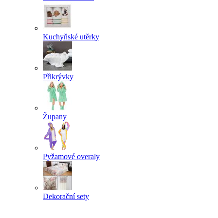
Kuchyňské utěrky
Přikrývky
Župany
Pyžamové overaly
Dekorační sety