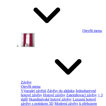
Otevřít menu
Závěsy
Otevřít menu
Výprodej závěsů
Závěsy do altánku
Jednobarevné
hotové závěsy
Hotové závěsy
Zatemňovací závěsy
+ 3
další
Skandinávské hotové závěsy
Luxusní hotové
závěsy s potiskem 3D
Moderní závěsy k přehozem