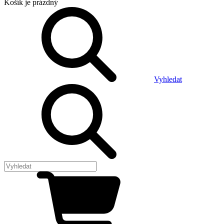
Košík
je prázdný
Vyhledat