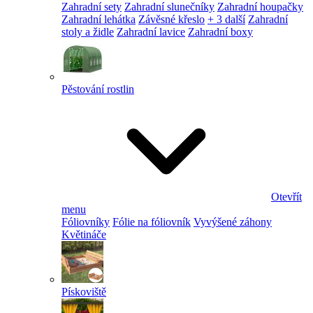
Zahradní sety
Zahradní slunečníky
Zahradní houpačky
Zahradní lehátka
Závěsné křeslo
+ 3 další
Zahradní
stoly a židle
Zahradní lavice
Zahradní boxy
Pěstování rostlin
Otevřít
menu
Fóliovníky
Fólie na fóliovník
Vyvýšené záhony
Květináče
Pískoviště