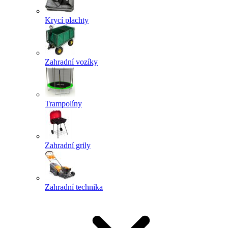
Krycí plachty
Zahradní vozíky
Trampolíny
Zahradní grily
Zahradní technika