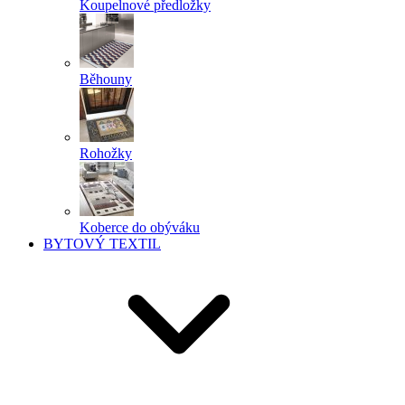
Koupelnové předložky
Běhouny
Rohožky
Koberce do obýváku
BYTOVÝ TEXTIL