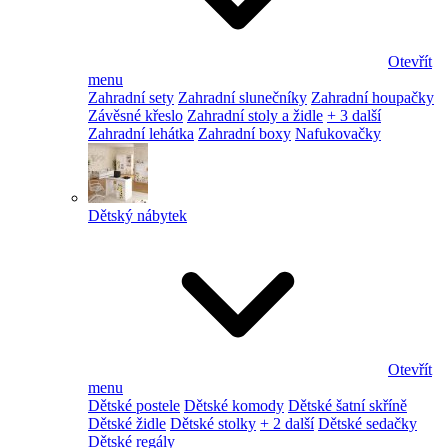
Otevřít
menu
Zahradní sety
Zahradní slunečníky
Zahradní houpačky
Závěsné křeslo
Zahradní stoly a židle
+ 3 další
Zahradní lehátka
Zahradní boxy
Nafukovačky
Dětský nábytek
Otevřít
menu
Dětské postele
Dětské komody
Dětské šatní skříně
Dětské židle
Dětské stolky
+ 2 další
Dětské sedačky
Dětské regály