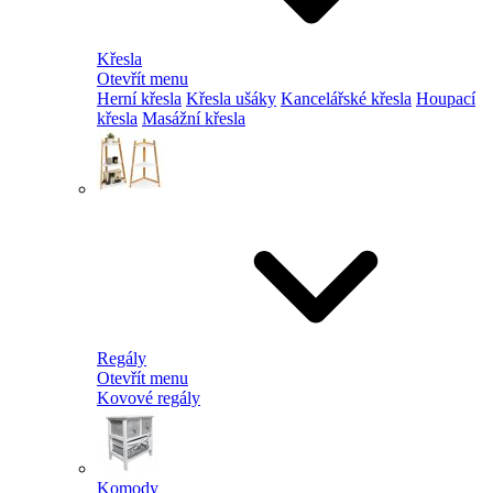
Křesla
Otevřít menu
Herní křesla
Křesla ušáky
Kancelářské křesla
Houpací
křesla
Masážní křesla
Regály
Otevřít menu
Kovové regály
Komody