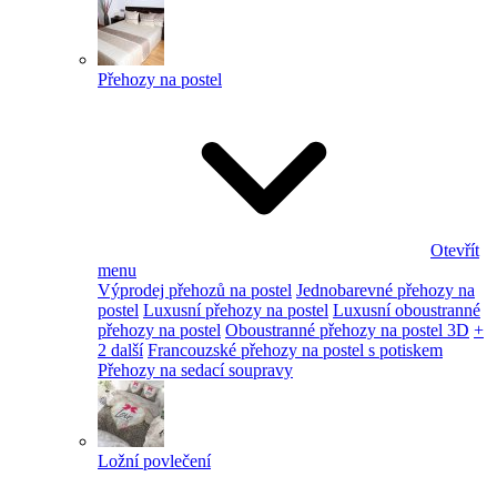
Přehozy na postel
Otevřít
menu
Výprodej přehozů na postel
Jednobarevné přehozy na
postel
Luxusní přehozy na postel
Luxusní oboustranné
přehozy na postel
Oboustranné přehozy na postel 3D
+
2 další
Francouzské přehozy na postel s potiskem
Přehozy na sedací soupravy
Ložní povlečení