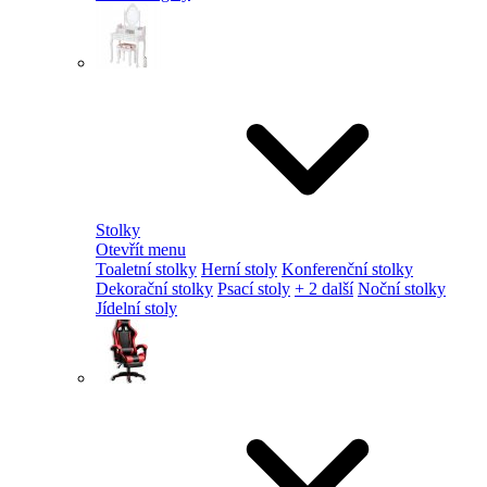
Stolky
Otevřít menu
Toaletní stolky
Herní stoly
Konferenční stolky
Dekorační stolky
Psací stoly
+ 2 další
Noční stolky
Jídelní stoly