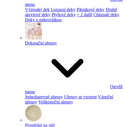
menu
Výprodej dek
Luxusní deky
Piknikové deky
Hrubé
akrylové deky
Plyšové deky
+ 2 další
Chlupaté deky
Deky z mikrovlákna
Dekorační ubrusy
Otevřít
menu
Jednobarevné ubrusy
Ubrusy se vzorem
Vánoční
ubrusy
Velikonoční ubrusy
Prostírání na stůl