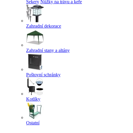
Sekery
Nůžky na trávu a keře
Zahradní dekorace
Zahradní stany a altány
Poštovní schránky
Kotlíky
Ostatní