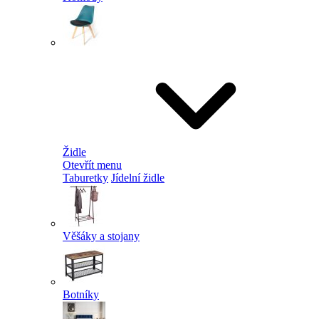
Židle
Otevřít menu
Taburetky
Jídelní židle
Věšáky a stojany
Botníky