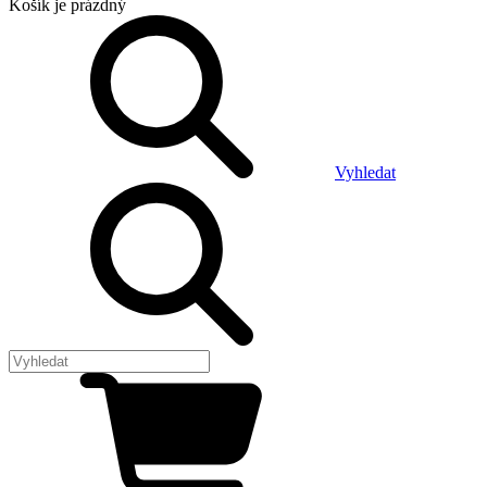
Košík
je prázdný
Vyhledat