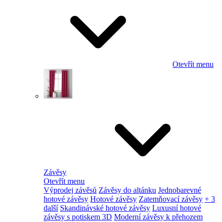
Otevřít menu
Závěsy
Otevřít menu
Výprodej závěsů
Závěsy do altánku
Jednobarevné
hotové závěsy
Hotové závěsy
Zatemňovací závěsy
+ 3
další
Skandinávské hotové závěsy
Luxusní hotové
závěsy s potiskem 3D
Moderní závěsy k přehozem