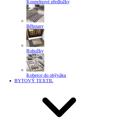
Koupelnové předložky
Běhouny
Rohožky
Koberce do obýváku
BYTOVÝ TEXTIL