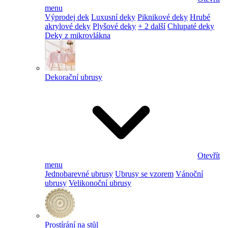
menu
Výprodej dek
Luxusní deky
Piknikové deky
Hrubé
akrylové deky
Plyšové deky
+ 2 další
Chlupaté deky
Deky z mikrovlákna
Dekorační ubrusy
Otevřít
menu
Jednobarevné ubrusy
Ubrusy se vzorem
Vánoční
ubrusy
Velikonoční ubrusy
Prostírání na stůl