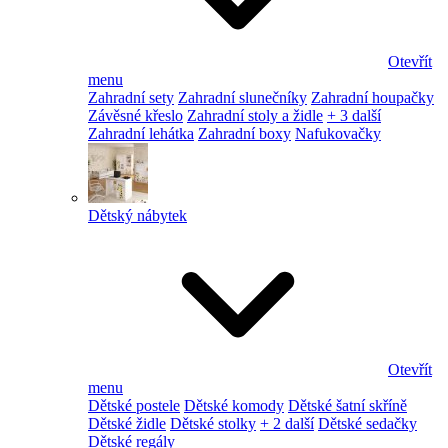
Otevřít
menu
Zahradní sety
Zahradní slunečníky
Zahradní houpačky
Závěsné křeslo
Zahradní stoly a židle
+ 3 další
Zahradní lehátka
Zahradní boxy
Nafukovačky
Dětský nábytek
Otevřít
menu
Dětské postele
Dětské komody
Dětské šatní skříně
Dětské židle
Dětské stolky
+ 2 další
Dětské sedačky
Dětské regály