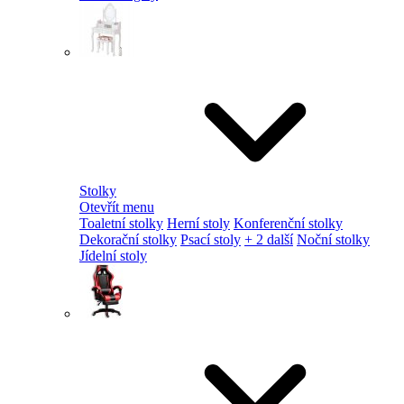
Stolky
Otevřít menu
Toaletní stolky
Herní stoly
Konferenční stolky
Dekorační stolky
Psací stoly
+ 2 další
Noční stolky
Jídelní stoly