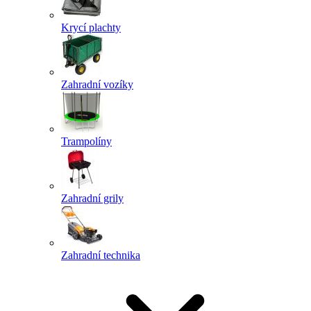
Krycí plachty
Zahradní vozíky
Trampolíny
Zahradní grily
Zahradní technika