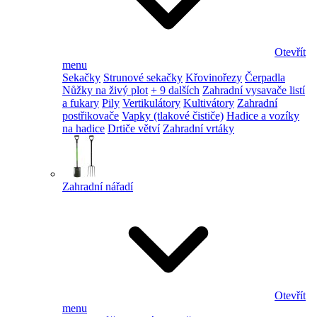
Otevřít
menu
Sekačky
Strunové sekačky
Křovinořezy
Čerpadla
Nůžky na živý plot
+ 9 dalších
Zahradní vysavače listí
a fukary
Pily
Vertikulátory
Kultivátory
Zahradní
postřikovače
Vapky (tlakové čističe)
Hadice a vozíky
na hadice
Drtiče větví
Zahradní vrtáky
Zahradní nářadí
Otevřít
menu