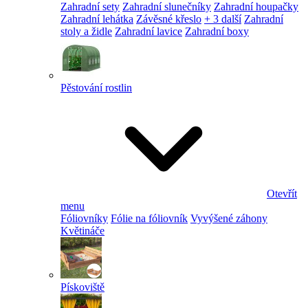
Zahradní sety
Zahradní slunečníky
Zahradní houpačky
Zahradní lehátka
Závěsné křeslo
+ 3 další
Zahradní
stoly a židle
Zahradní lavice
Zahradní boxy
Pěstování rostlin
Otevřít
menu
Fóliovníky
Fólie na fóliovník
Vyvýšené záhony
Květináče
Pískoviště