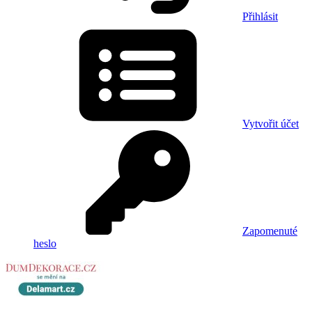
Přihlásit
Vytvořit účet
Zapomenuté
heslo