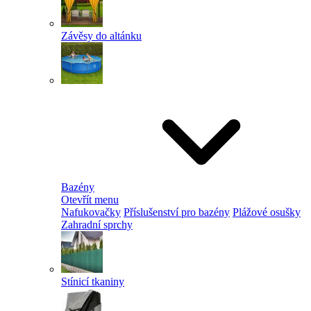
Závěsy do altánku
Bazény
Otevřít menu
Nafukovačky
Příslušenství pro bazény
Plážové osušky
Zahradní sprchy
Stínicí tkaniny