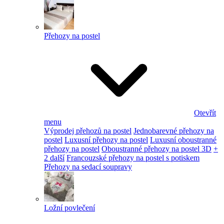
Přehozy na postel
Otevřít
menu
Výprodej přehozů na postel
Jednobarevné přehozy na
postel
Luxusní přehozy na postel
Luxusní oboustranné
přehozy na postel
Oboustranné přehozy na postel 3D
+
2 další
Francouzské přehozy na postel s potiskem
Přehozy na sedací soupravy
Ložní povlečení