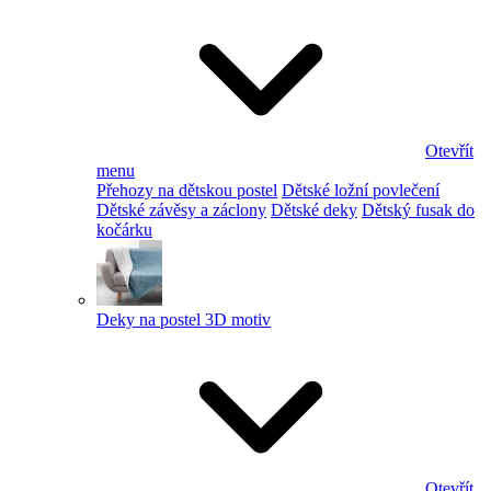
Otevřít
menu
Přehozy na dětskou postel
Dětské ložní povlečení
Dětské závěsy a záclony
Dětské deky
Dětský fusak do
kočárku
Deky na postel 3D motiv
Otevřít