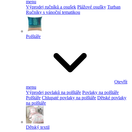
menu
Výprodej ručníků a osušek
Plážové osušky
Turban
Ručníky s vánoční tematikou
Polštáře
Otevřít
menu
Výprodej povlaků na polštáře
Povlaky na polštáře
Polštáře
Chlupaté povlaky na polštáře
Dětské povlaky
na polštáře
Dětský textil