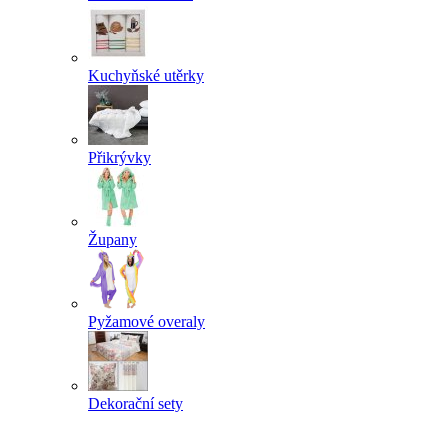
Kuchyňské utěrky
Přikrývky
Župany
Pyžamové overaly
Dekorační sety