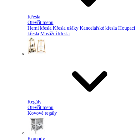
Křesla
Otevřít menu
Herní křesla
Křesla ušáky
Kancelářské křesla
Houpací
křesla
Masážní křesla
Regály
Otevřít menu
Kovové regály
Komody