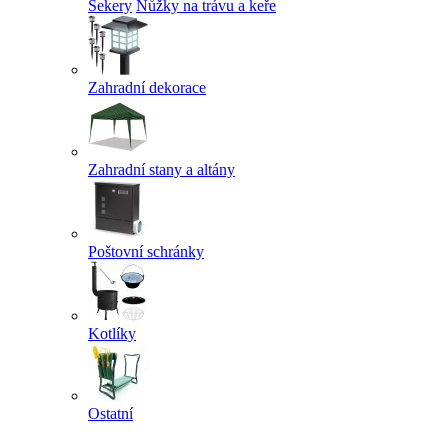
Sekery
Nůžky na trávu a keře
Zahradní dekorace
Zahradní stany a altány
Poštovní schránky
Kotlíky
Ostatní