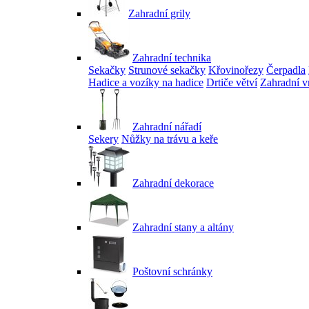
Zahradní grily
Zahradní technika
Sekačky
Strunové sekačky
Křovinořezy
Čerpadla
Hadice a vozíky na hadice
Drtiče větví
Zahradní v
Zahradní nářadí
Sekery
Nůžky na trávu a keře
Zahradní dekorace
Zahradní stany a altány
Poštovní schránky