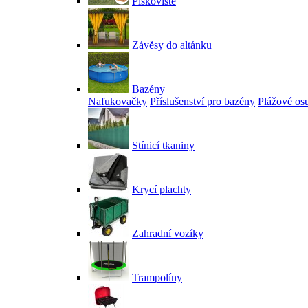
Pískoviště
Závěsy do altánku
Bazény
Nafukovačky
Příslušenství pro bazény
Plážové os
Stínicí tkaniny
Krycí plachty
Zahradní vozíky
Trampolíny