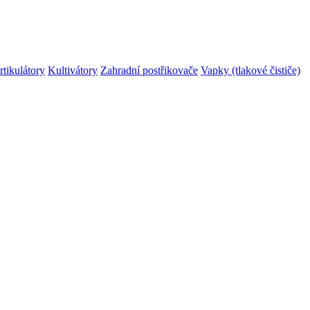
rtikulátory
Kultivátory
Zahradní postřikovače
Vapky (tlakové čističe)