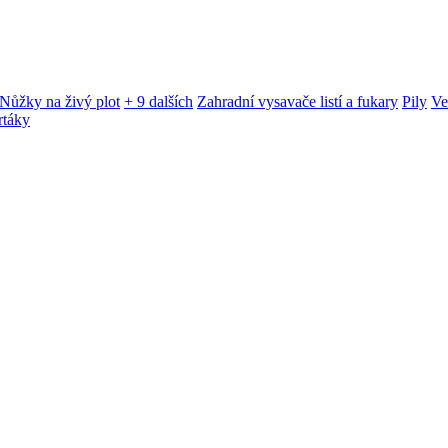
Nůžky na živý plot
+ 9 dalších
Zahradní vysavače listí a fukary
Pily
Ve
rtáky