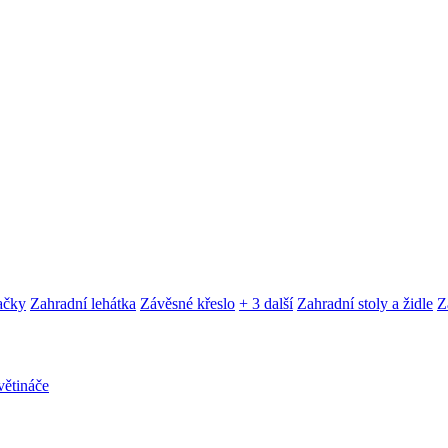
ačky
Zahradní lehátka
Závěsné křeslo
+ 3 další
Zahradní stoly a židle
Z
ětináče