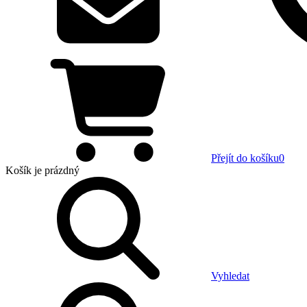
Přejít do košíku
0
Košík
je prázdný
Vyhledat