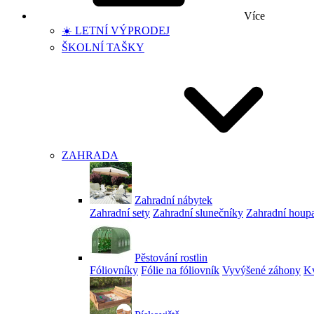
Více
☀️ LETNÍ VÝPRODEJ
ŠKOLNÍ TAŠKY
ZAHRADA
Zahradní nábytek
Zahradní sety
Zahradní slunečníky
Zahradní houp
Pěstování rostlin
Fóliovníky
Fólie na fóliovník
Vyvýšené záhony
Kv