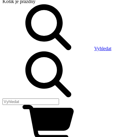
Košík
je prázdný
Vyhledat