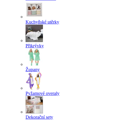
Kuchyňské utěrky
Přikrývky
Župany
Pyžamové overaly
Dekorační sety