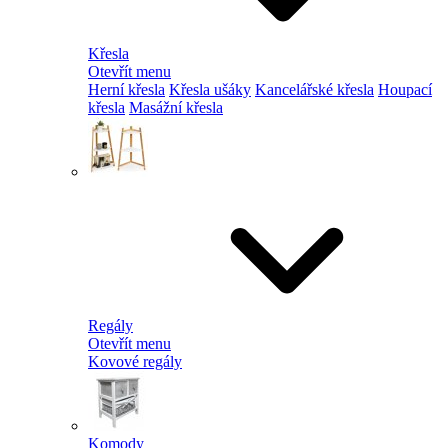
Křesla
Otevřít menu
Herní křesla
Křesla ušáky
Kancelářské křesla
Houpací
křesla
Masážní křesla
Regály
Otevřít menu
Kovové regály
Komody