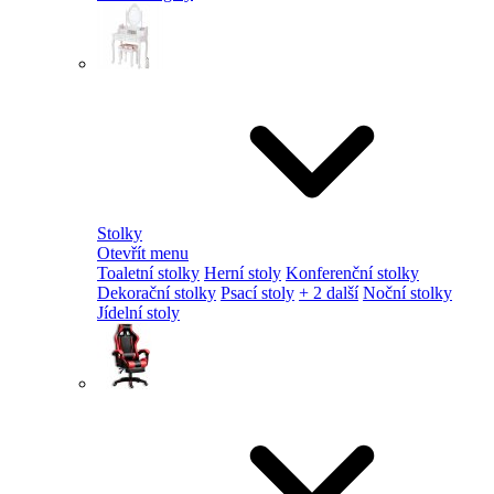
Stolky
Otevřít menu
Toaletní stolky
Herní stoly
Konferenční stolky
Dekorační stolky
Psací stoly
+ 2 další
Noční stolky
Jídelní stoly