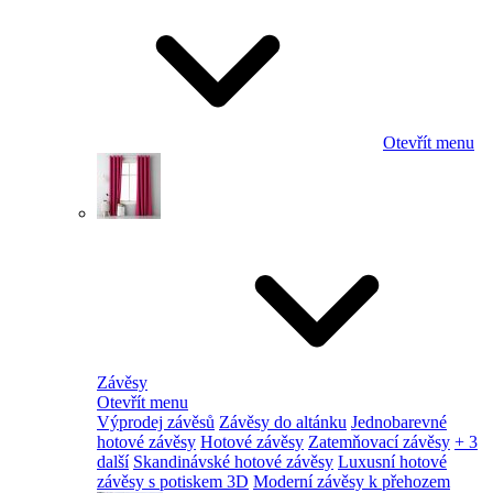
Otevřít menu
Závěsy
Otevřít menu
Výprodej závěsů
Závěsy do altánku
Jednobarevné
hotové závěsy
Hotové závěsy
Zatemňovací závěsy
+ 3
další
Skandinávské hotové závěsy
Luxusní hotové
závěsy s potiskem 3D
Moderní závěsy k přehozem