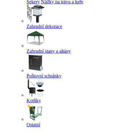
Sekery
Nůžky na trávu a keře
Zahradní dekorace
Zahradní stany a altány
Poštovní schránky
Kotlíky
Ostatní