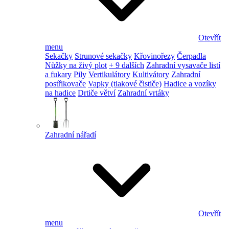
Otevřít
menu
Sekačky
Strunové sekačky
Křovinořezy
Čerpadla
Nůžky na živý plot
+ 9 dalších
Zahradní vysavače listí
a fukary
Pily
Vertikulátory
Kultivátory
Zahradní
postřikovače
Vapky (tlakové čističe)
Hadice a vozíky
na hadice
Drtiče větví
Zahradní vrtáky
Zahradní nářadí
Otevřít
menu