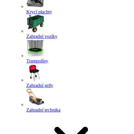
Krycí plachty
Zahradní vozíky
Trampolíny
Zahradní grily
Zahradní technika