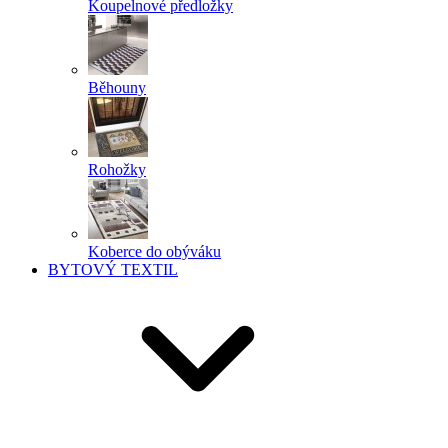
Koupelnové předložky
Běhouny
Rohožky
Koberce do obýváku
BYTOVÝ TEXTIL