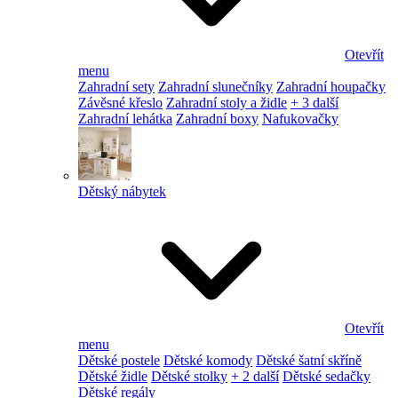
Otevřít
menu
Zahradní sety
Zahradní slunečníky
Zahradní houpačky
Závěsné křeslo
Zahradní stoly a židle
+ 3 další
Zahradní lehátka
Zahradní boxy
Nafukovačky
Dětský nábytek
Otevřít
menu
Dětské postele
Dětské komody
Dětské šatní skříně
Dětské židle
Dětské stolky
+ 2 další
Dětské sedačky
Dětské regály