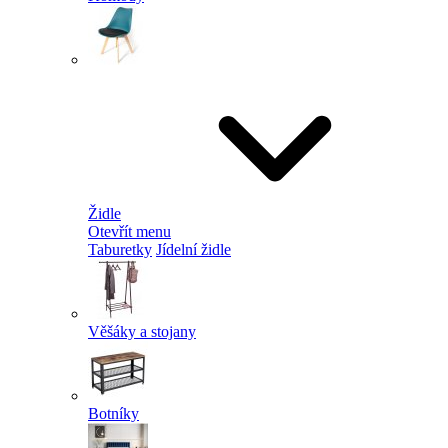
Židle
Otevřít menu
Taburetky
Jídelní židle
Věšáky a stojany
Botníky