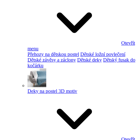
Otevřít
menu
Přehozy na dětskou postel
Dětské ložní povlečení
Dětské závěsy a záclony
Dětské deky
Dětský fusak do
kočárku
Deky na postel 3D motiv
Otevřít