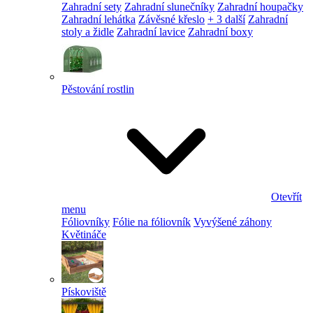
Zahradní sety
Zahradní slunečníky
Zahradní houpačky
Zahradní lehátka
Závěsné křeslo
+ 3 další
Zahradní
stoly a židle
Zahradní lavice
Zahradní boxy
Pěstování rostlin
Otevřít
menu
Fóliovníky
Fólie na fóliovník
Vyvýšené záhony
Květináče
Pískoviště