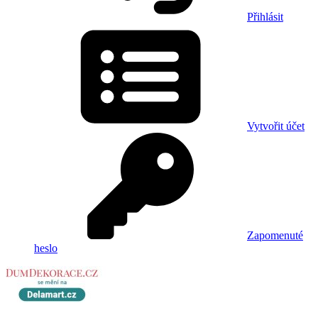
Přihlásit
Vytvořit účet
Zapomenuté
heslo