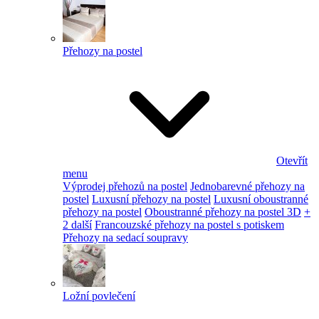
Přehozy na postel
Otevřít
menu
Výprodej přehozů na postel
Jednobarevné přehozy na
postel
Luxusní přehozy na postel
Luxusní oboustranné
přehozy na postel
Oboustranné přehozy na postel 3D
+
2 další
Francouzské přehozy na postel s potiskem
Přehozy na sedací soupravy
Ložní povlečení