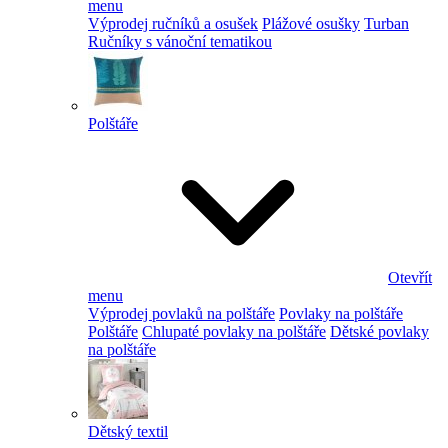
menu
Výprodej ručníků a osušek
Plážové osušky
Turban
Ručníky s vánoční tematikou
Polštáře
Otevřít
menu
Výprodej povlaků na polštáře
Povlaky na polštáře
Polštáře
Chlupaté povlaky na polštáře
Dětské povlaky
na polštáře
Dětský textil