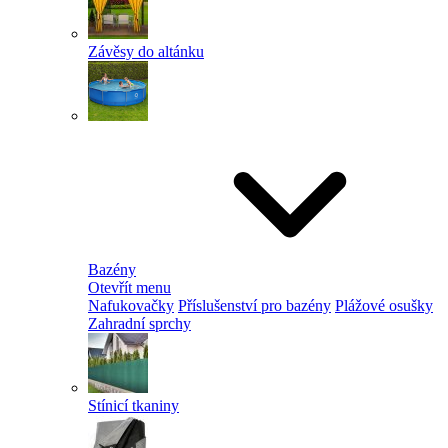
Závěsy do altánku
Bazény
Otevřít menu
Nafukovačky
Příslušenství pro bazény
Plážové osušky
Zahradní sprchy
Stínicí tkaniny