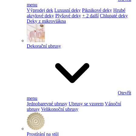
menu
Výprodej dek
Luxusní deky
Piknikové deky
Hrubé
akrylové deky
Plyšové deky
+ 2 další
Chlupaté deky
Deky z mikrovlákna
Dekorační ubrusy
Otevřít
menu
Jednobarevné ubrusy
Ubrusy se vzorem
Vánoční
ubrusy
Velikonoční ubrusy
Prostírání na stůl