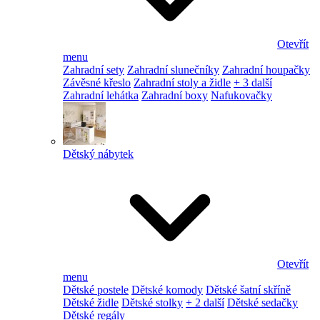
Otevřít
menu
Zahradní sety
Zahradní slunečníky
Zahradní houpačky
Závěsné křeslo
Zahradní stoly a židle
+ 3 další
Zahradní lehátka
Zahradní boxy
Nafukovačky
Dětský nábytek
Otevřít
menu
Dětské postele
Dětské komody
Dětské šatní skříně
Dětské židle
Dětské stolky
+ 2 další
Dětské sedačky
Dětské regály