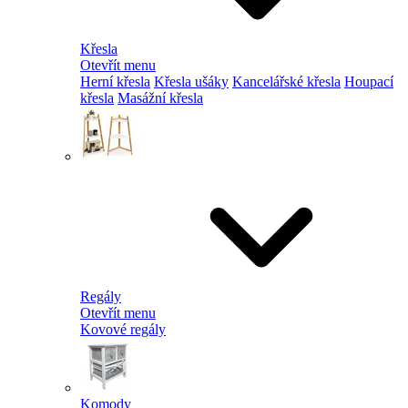
Křesla
Otevřít menu
Herní křesla
Křesla ušáky
Kancelářské křesla
Houpací
křesla
Masážní křesla
Regály
Otevřít menu
Kovové regály
Komody