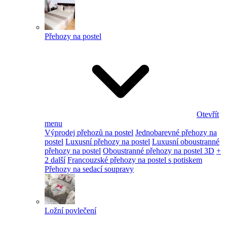
Přehozy na postel
Otevřít
menu
Výprodej přehozů na postel
Jednobarevné přehozy na
postel
Luxusní přehozy na postel
Luxusní oboustranné
přehozy na postel
Oboustranné přehozy na postel 3D
+
2 další
Francouzské přehozy na postel s potiskem
Přehozy na sedací soupravy
Ložní povlečení