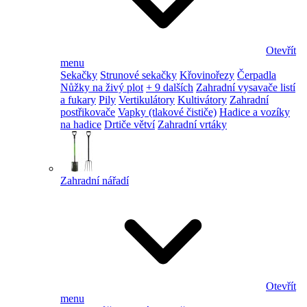
Otevřít
menu
Sekačky
Strunové sekačky
Křovinořezy
Čerpadla
Nůžky na živý plot
+ 9 dalších
Zahradní vysavače listí
a fukary
Pily
Vertikulátory
Kultivátory
Zahradní
postřikovače
Vapky (tlakové čističe)
Hadice a vozíky
na hadice
Drtiče větví
Zahradní vrtáky
Zahradní nářadí
Otevřít
menu