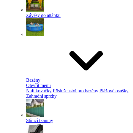
Závěsy do altánku
Bazény
Otevřít menu
Nafukovačky
Příslušenství pro bazény
Plážové osušky
Zahradní sprchy
Stínicí tkaniny