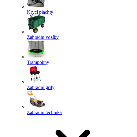
Krycí plachty
Zahradní vozíky
Trampolíny
Zahradní grily
Zahradní technika