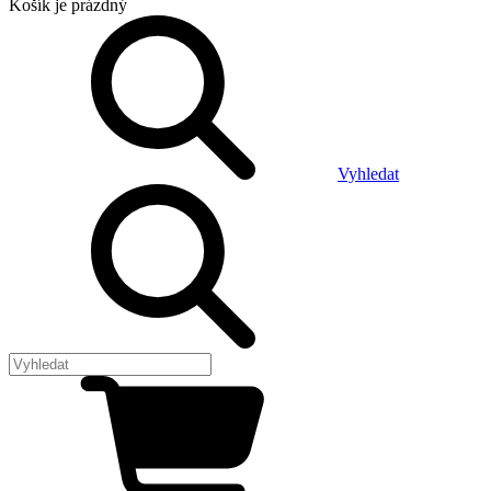
Košík
je prázdný
Vyhledat