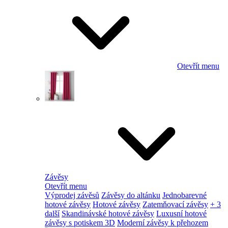
Otevřít menu
Závěsy
Otevřít menu
Výprodej závěsů
Závěsy do altánku
Jednobarevné
hotové závěsy
Hotové závěsy
Zatemňovací závěsy
+ 3
další
Skandinávské hotové závěsy
Luxusní hotové
závěsy s potiskem 3D
Moderní závěsy k přehozem