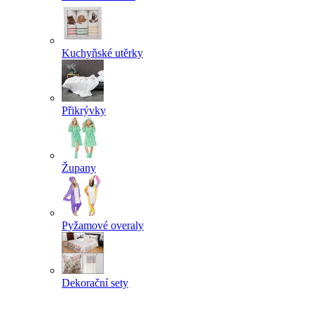
Kuchyňské utěrky
Přikrývky
Župany
Pyžamové overaly
Dekorační sety