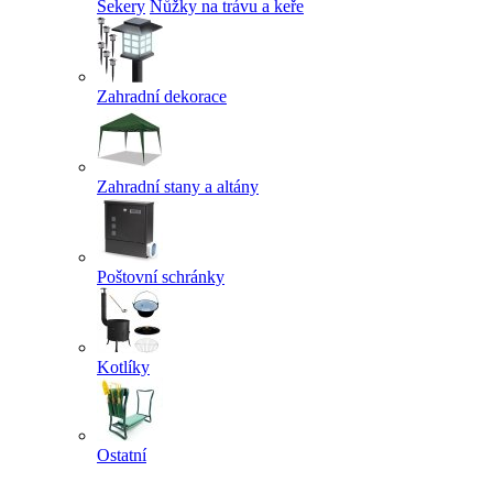
Sekery
Nůžky na trávu a keře
Zahradní dekorace
Zahradní stany a altány
Poštovní schránky
Kotlíky
Ostatní