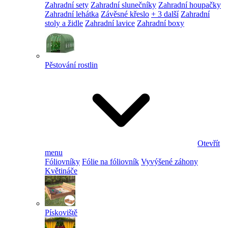
Zahradní sety
Zahradní slunečníky
Zahradní houpačky
Zahradní lehátka
Závěsné křeslo
+ 3 další
Zahradní
stoly a židle
Zahradní lavice
Zahradní boxy
Pěstování rostlin
Otevřít
menu
Fóliovníky
Fólie na fóliovník
Vyvýšené záhony
Květináče
Pískoviště