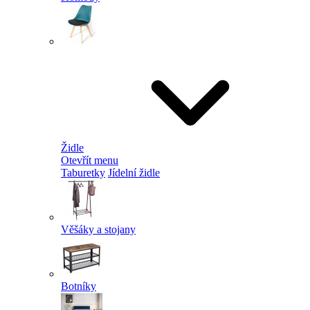
Židle
Otevřít menu
Taburetky
Jídelní židle
Věšáky a stojany
Botníky