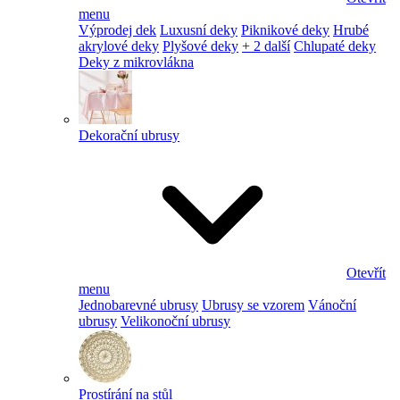
menu
Výprodej dek
Luxusní deky
Piknikové deky
Hrubé
akrylové deky
Plyšové deky
+ 2 další
Chlupaté deky
Deky z mikrovlákna
Dekorační ubrusy
Otevřít
menu
Jednobarevné ubrusy
Ubrusy se vzorem
Vánoční
ubrusy
Velikonoční ubrusy
Prostírání na stůl