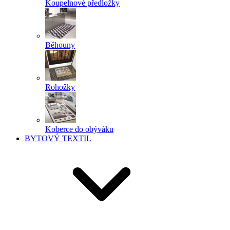
Koupelnové předložky
Běhouny
Rohožky
Koberce do obýváku
BYTOVÝ TEXTIL