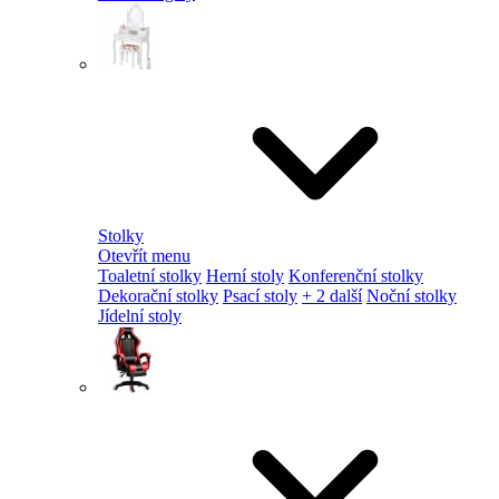
Stolky
Otevřít menu
Toaletní stolky
Herní stoly
Konferenční stolky
Dekorační stolky
Psací stoly
+ 2 další
Noční stolky
Jídelní stoly