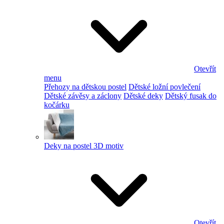
Otevřít
menu
Přehozy na dětskou postel
Dětské ložní povlečení
Dětské závěsy a záclony
Dětské deky
Dětský fusak do
kočárku
Deky na postel 3D motiv
Otevřít