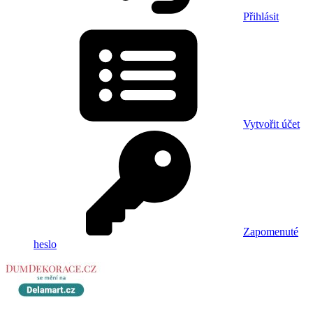
Přihlásit
Vytvořit účet
Zapomenuté
heslo