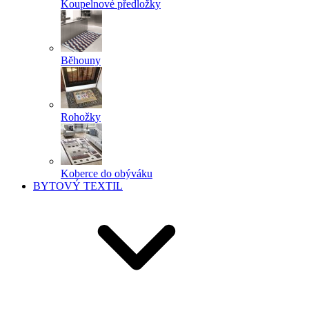
Koupelnové předložky
Běhouny
Rohožky
Koberce do obýváku
BYTOVÝ TEXTIL