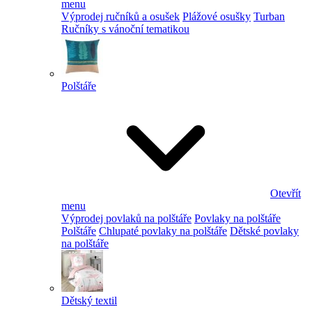
menu
Výprodej ručníků a osušek
Plážové osušky
Turban
Ručníky s vánoční tematikou
Polštáře
Otevřít
menu
Výprodej povlaků na polštáře
Povlaky na polštáře
Polštáře
Chlupaté povlaky na polštáře
Dětské povlaky
na polštáře
Dětský textil