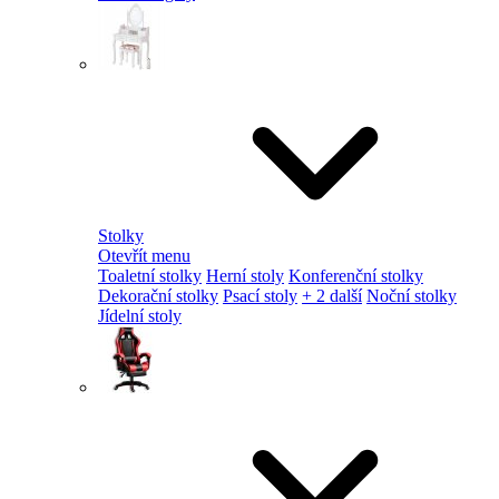
Stolky
Otevřít menu
Toaletní stolky
Herní stoly
Konferenční stolky
Dekorační stolky
Psací stoly
+ 2 další
Noční stolky
Jídelní stoly