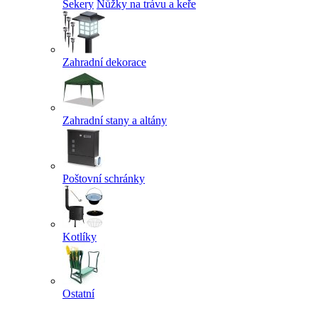
Sekery
Nůžky na trávu a keře
Zahradní dekorace
Zahradní stany a altány
Poštovní schránky
Kotlíky
Ostatní