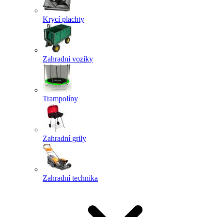
Krycí plachty
Zahradní vozíky
Trampolíny
Zahradní grily
Zahradní technika