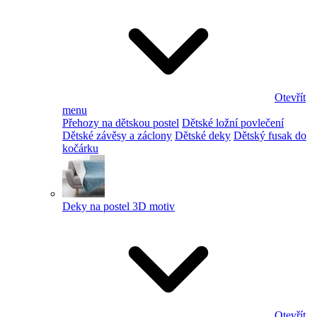
Otevřít
menu
Přehozy na dětskou postel
Dětské ložní povlečení
Dětské závěsy a záclony
Dětské deky
Dětský fusak do
kočárku
Deky na postel 3D motiv
Otevřít