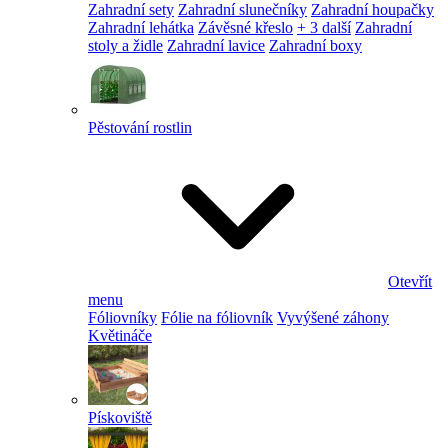
Zahradní sety
Zahradní slunečníky
Zahradní houpačky
Zahradní lehátka
Závěsné křeslo
+ 3 další
Zahradní
stoly a židle
Zahradní lavice
Zahradní boxy
Pěstování rostlin
Otevřít
menu
Fóliovníky
Fólie na fóliovník
Vyvýšené záhony
Květináče
Pískoviště