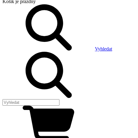
Košík
je prázdný
Vyhledat