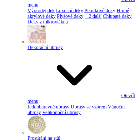
menu
Výprodej dek
Luxusní deky
Piknikové deky
Hrubé
akrylové deky
Plyšové deky
+ 2 další
Chlupaté deky
Deky z mikrovlákna
Dekorační ubrusy
Otevřít
menu
Jednobarevné ubrusy
Ubrusy se vzorem
Vánoční
ubrusy
Velikonoční ubrusy
Prostírání na stůl