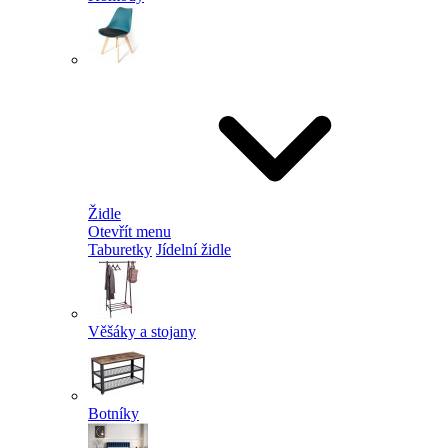
Židle
Otevřít menu
Taburetky
Jídelní židle
Věšáky a stojany
Botníky