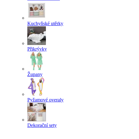
Kuchyňské utěrky
Přikrývky
Župany
Pyžamové overaly
Dekorační sety