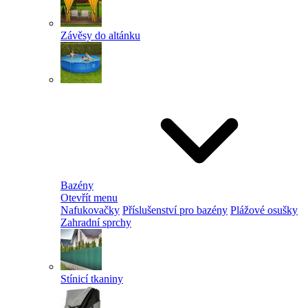
Závěsy do altánku
Bazény
Otevřít menu
Nafukovačky
Příslušenství pro bazény
Plážové osušky
Zahradní sprchy
Stínicí tkaniny