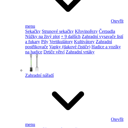
Otevřít
menu
Sekačky
Strunové sekačky
Křovinořezy
Čerpadla
Nůžky na živý plot
+ 9 dalších
Zahradní vysavače listí
a fukary
Pily
Vertikulátory
Kultivátory
Zahradní
postřikovače
Vapky (tlakové čističe)
Hadice a vozíky
na hadice
Drtiče větví
Zahradní vrtáky
Zahradní nářadí
Otevřít
menu