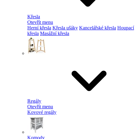
Křesla
Otevřít menu
Herní křesla
Křesla ušáky
Kancelářské křesla
Houpací
křesla
Masážní křesla
Regály
Otevřít menu
Kovové regály
Komody