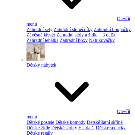
Otevřít
menu
Zahradní sety
Zahradní slunečníky
Zahradní houpačky
Závěsné křeslo
Zahradní stoly a židle
+ 3 další
Zahradní lehátka
Zahradní boxy
Nafukovačky
Dětský nábytek
Otevřít
menu
Dětské postele
Dětské komody
Dětské šatní skříně
Dětské židle
Dětské stolky
+ 2 další
Dětské sedačky
Dětské regály