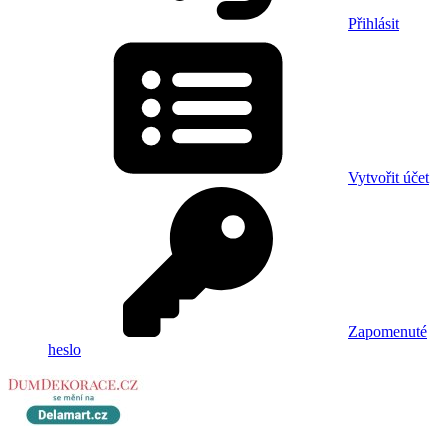
Přihlásit
Vytvořit účet
Zapomenuté
heslo