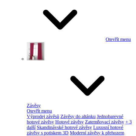
Otevřít menu
Závěsy
Otevřít menu
Výprodej závěsů
Závěsy do altánku
Jednobarevné
hotové závěsy
Hotové závěsy
Zatemňovací závěsy
+ 3
další
Skandinávské hotové závěsy
Luxusní hotové
závěsy s potiskem 3D
Moderní závěsy k přehozem