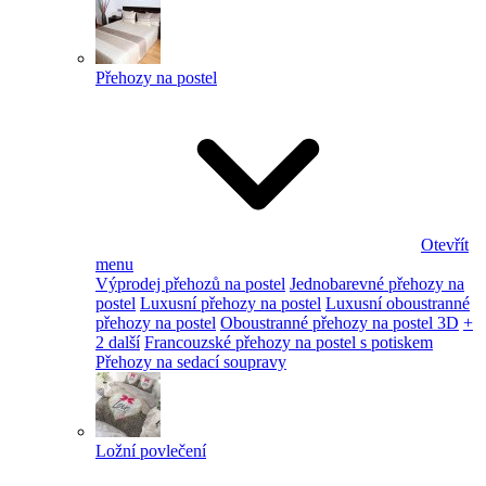
Přehozy na postel
Otevřít
menu
Výprodej přehozů na postel
Jednobarevné přehozy na
postel
Luxusní přehozy na postel
Luxusní oboustranné
přehozy na postel
Oboustranné přehozy na postel 3D
+
2 další
Francouzské přehozy na postel s potiskem
Přehozy na sedací soupravy
Ložní povlečení