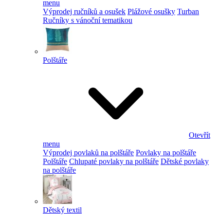
menu
Výprodej ručníků a osušek
Plážové osušky
Turban
Ručníky s vánoční tematikou
Polštáře
Otevřít
menu
Výprodej povlaků na polštáře
Povlaky na polštáře
Polštáře
Chlupaté povlaky na polštáře
Dětské povlaky
na polštáře
Dětský textil