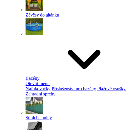
Závěsy do altánku
Bazény
Otevřít menu
Nafukovačky
Příslušenství pro bazény
Plážové osušky
Zahradní sprchy
Stínicí tkaniny