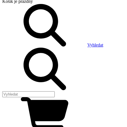
Košík
je prázdný
Vyhledat