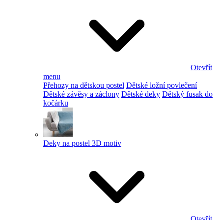
Otevřít
menu
Přehozy na dětskou postel
Dětské ložní povlečení
Dětské závěsy a záclony
Dětské deky
Dětský fusak do
kočárku
Deky na postel 3D motiv
Otevřít