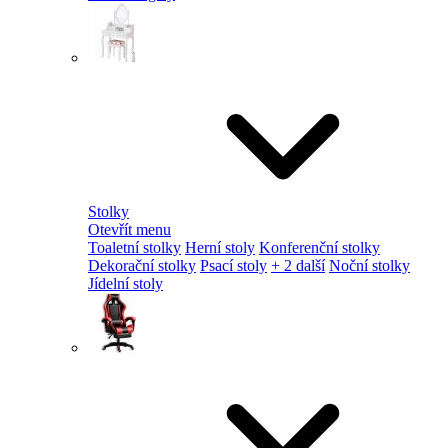
Stolky
Otevřít menu
Toaletní stolky
Herní stoly
Konferenční stolky
Dekorační stolky
Psací stoly
+ 2 další
Noční stolky
Jídelní stoly