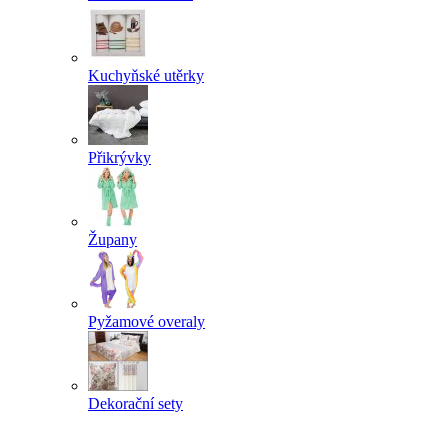
Kuchyňské utěrky
Přikrývky
Župany
Pyžamové overaly
Dekorační sety