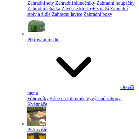
Zahradní sety
Zahradní slunečníky
Zahradní houpačky
Zahradní lehátka
Závěsné křeslo
+ 3 další
Zahradní
stoly a židle
Zahradní lavice
Zahradní boxy
Pěstování rostlin
Otevřít
menu
Fóliovníky
Fólie na fóliovník
Vyvýšené záhony
Květináče
Pískoviště