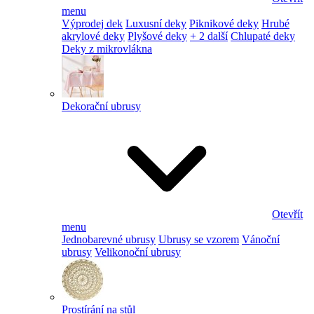
menu
Výprodej dek
Luxusní deky
Piknikové deky
Hrubé
akrylové deky
Plyšové deky
+ 2 další
Chlupaté deky
Deky z mikrovlákna
Dekorační ubrusy
Otevřít
menu
Jednobarevné ubrusy
Ubrusy se vzorem
Vánoční
ubrusy
Velikonoční ubrusy
Prostírání na stůl