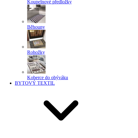
Koupelnové předložky
Běhouny
Rohožky
Koberce do obýváku
BYTOVÝ TEXTIL