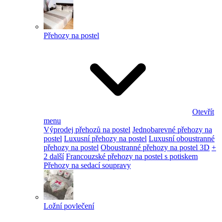
Přehozy na postel
Otevřít
menu
Výprodej přehozů na postel
Jednobarevné přehozy na
postel
Luxusní přehozy na postel
Luxusní oboustranné
přehozy na postel
Oboustranné přehozy na postel 3D
+
2 další
Francouzské přehozy na postel s potiskem
Přehozy na sedací soupravy
Ložní povlečení