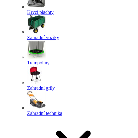
Krycí plachty
Zahradní vozíky
Trampolíny
Zahradní grily
Zahradní technika