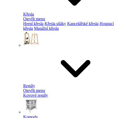
Křesla
Otevřít menu
Herní křesla
Křesla ušáky
Kancelářské křesla
Houpací
křesla
Masážní křesla
Regály
Otevřít menu
Kovové regály
Komody