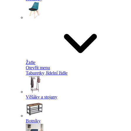
Židle
Otevřít menu
Taburetky
Jídelní židle
Věšáky a stojany
Botníky