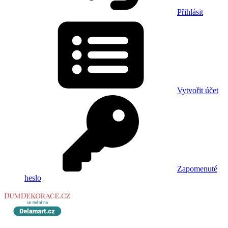
Přihlásit
Vytvořit účet
Zapomenuté
heslo