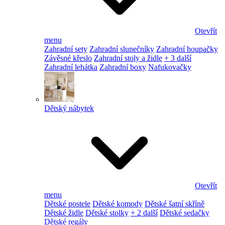
Otevřít
menu
Zahradní sety
Zahradní slunečníky
Zahradní houpačky
Závěsné křeslo
Zahradní stoly a židle
+ 3 další
Zahradní lehátka
Zahradní boxy
Nafukovačky
Dětský nábytek
Otevřít
menu
Dětské postele
Dětské komody
Dětské šatní skříně
Dětské židle
Dětské stolky
+ 2 další
Dětské sedačky
Dětské regály