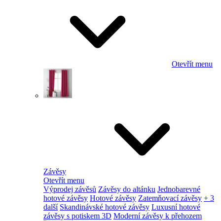
Otevřít menu
Závěsy
Otevřít menu
Výprodej závěsů
Závěsy do altánku
Jednobarevné
hotové závěsy
Hotové závěsy
Zatemňovací závěsy
+ 3
další
Skandinávské hotové závěsy
Luxusní hotové
závěsy s potiskem 3D
Moderní závěsy k přehozem