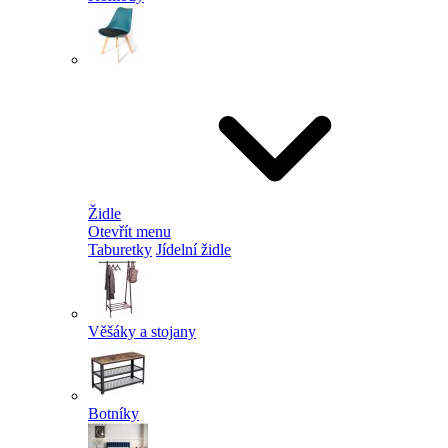
Židle
Otevřít menu
Taburetky
Jídelní židle
Věšáky a stojany
Botníky