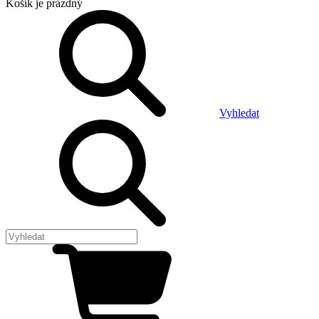
Košík
je prázdný
Vyhledat