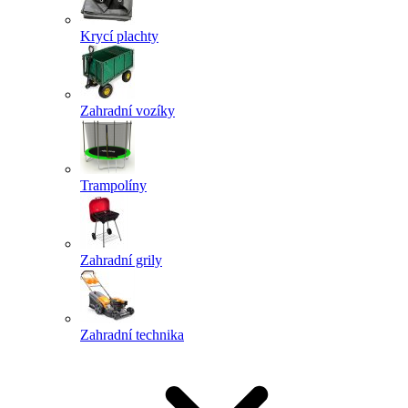
Krycí plachty
Zahradní vozíky
Trampolíny
Zahradní grily
Zahradní technika