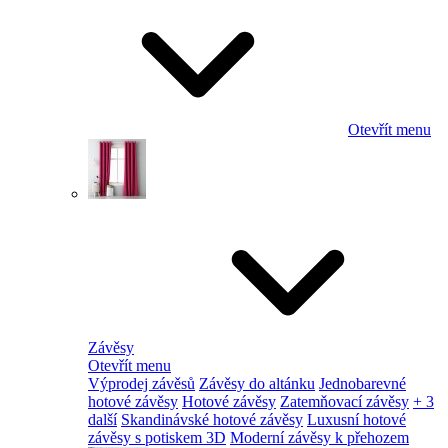
Otevřít menu
Závěsy
Otevřít menu
Výprodej závěsů
Závěsy do altánku
Jednobarevné
hotové závěsy
Hotové závěsy
Zatemňovací závěsy
+ 3
další
Skandinávské hotové závěsy
Luxusní hotové
závěsy s potiskem 3D
Moderní závěsy k přehozem