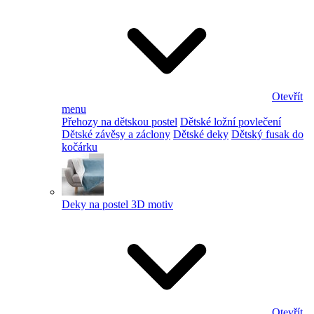
Otevřít
menu
Přehozy na dětskou postel
Dětské ložní povlečení
Dětské závěsy a záclony
Dětské deky
Dětský fusak do
kočárku
Deky na postel 3D motiv
Otevřít