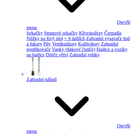
Otevřít
menu
Sekačky
Strunové sekačky
Křovinořezy
Čerpadla
Nůžky na živý plot
+ 9 dalších
Zahradní vysavače listí
a fukary
Pily
Vertikulátory
Kultivátory
Zahradní
postřikovače
Vapky (tlakové čističe)
Hadice a vozíky
na hadice
Drtiče větví
Zahradní vrtáky
Zahradní nářadí
Otevřít
menu