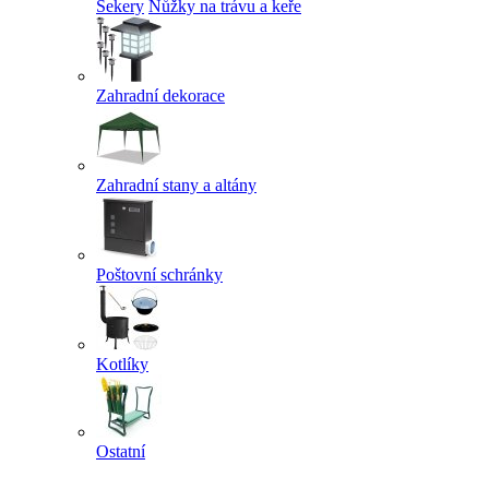
Sekery
Nůžky na trávu a keře
Zahradní dekorace
Zahradní stany a altány
Poštovní schránky
Kotlíky
Ostatní