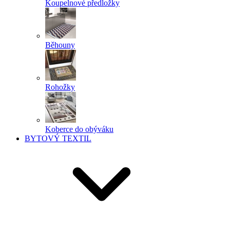
Koupelnové předložky
Běhouny
Rohožky
Koberce do obýváku
BYTOVÝ TEXTIL