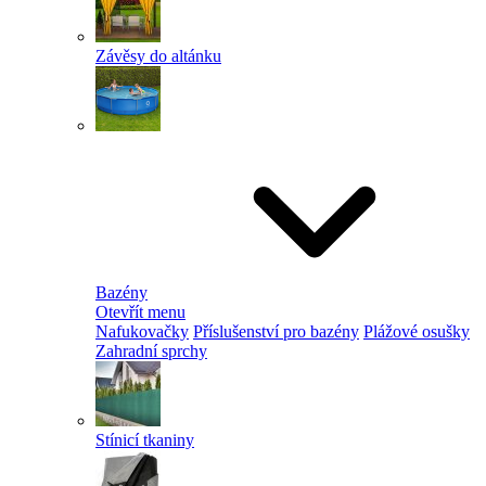
Závěsy do altánku
Bazény
Otevřít menu
Nafukovačky
Příslušenství pro bazény
Plážové osušky
Zahradní sprchy
Stínicí tkaniny