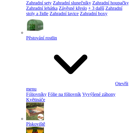
Zahradní sety
Zahradní slunečníky
Zahradní houpačky
Zahradní lehátka
Závěsné křeslo
+ 3 další
Zahradní
stoly a židle
Zahradní lavice
Zahradní boxy
Pěstování rostlin
Otevřít
menu
Fóliovníky
Fólie na fóliovník
Vyvýšené záhony
Květináče
Pískoviště