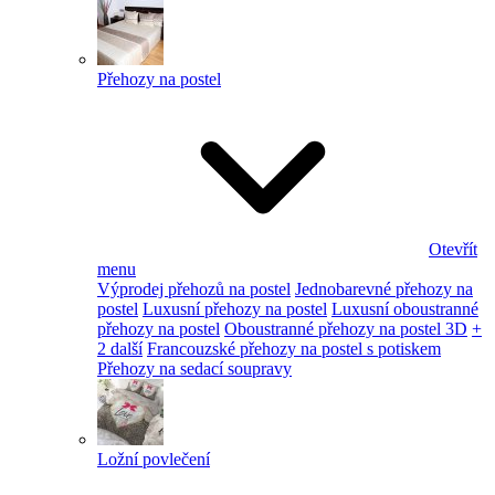
Přehozy na postel
Otevřít
menu
Výprodej přehozů na postel
Jednobarevné přehozy na
postel
Luxusní přehozy na postel
Luxusní oboustranné
přehozy na postel
Oboustranné přehozy na postel 3D
+
2 další
Francouzské přehozy na postel s potiskem
Přehozy na sedací soupravy
Ložní povlečení