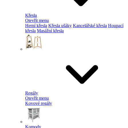
Křesla
Otevřít menu
Herní křesla
Křesla ušáky
Kancelářské křesla
Houpací
křesla
Masážní křesla
Regály
Otevřít menu
Kovové regály
Komody