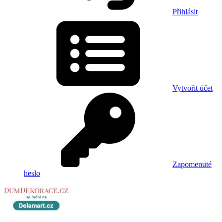
Přihlásit
Vytvořit účet
Zapomenuté
heslo