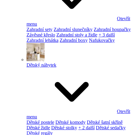
Otevřít
menu
Zahradní sety
Zahradní slunečníky
Zahradní houpačky
Závěsné křeslo
Zahradní stoly a židle
+ 3 další
Zahradní lehátka
Zahradní boxy
Nafukovačky
Dětský nábytek
Otevřít
menu
Dětské postele
Dětské komody
Dětské šatní skříně
Dětské židle
Dětské stolky
+ 2 další
Dětské sedačky
Dětské regály