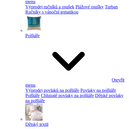
menu
Výprodej ručníků a osušek
Plážové osušky
Turban
Ručníky s vánoční tematikou
Polštáře
Otevřít
menu
Výprodej povlaků na polštáře
Povlaky na polštáře
Polštáře
Chlupaté povlaky na polštáře
Dětské povlaky
na polštáře
Dětský textil