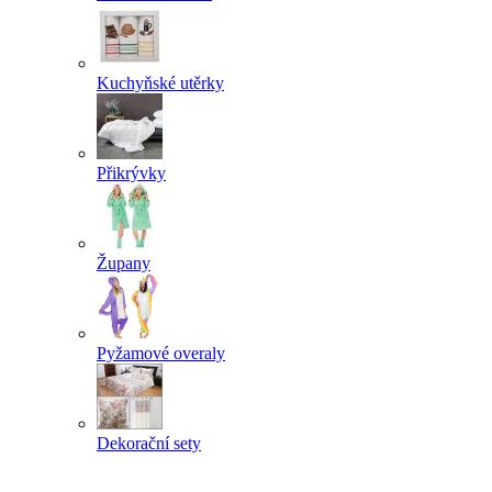
Kuchyňské utěrky
Přikrývky
Župany
Pyžamové overaly
Dekorační sety