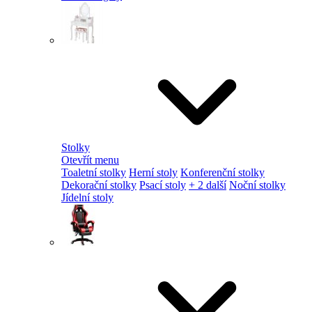
Stolky
Otevřít menu
Toaletní stolky
Herní stoly
Konferenční stolky
Dekorační stolky
Psací stoly
+ 2 další
Noční stolky
Jídelní stoly