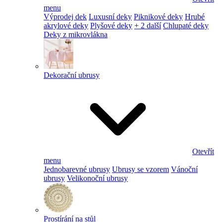
menu
Výprodej dek
Luxusní deky
Piknikové deky
Hrubé
akrylové deky
Plyšové deky
+ 2 další
Chlupaté deky
Deky z mikrovlákna
Dekorační ubrusy
Otevřít
menu
Jednobarevné ubrusy
Ubrusy se vzorem
Vánoční
ubrusy
Velikonoční ubrusy
Prostírání na stůl