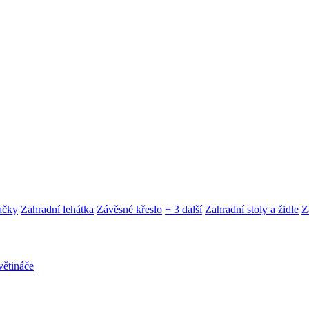
ačky
Zahradní lehátka
Závěsné křeslo
+ 3 další
Zahradní stoly a židle
Z
ětináče