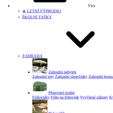
Více
☀️ LETNÍ VÝPRODEJ
ŠKOLNÍ TAŠKY
ZAHRADA
Zahradní nábytek
Zahradní sety
Zahradní slunečníky
Zahradní houp
Pěstování rostlin
Fóliovníky
Fólie na fóliovník
Vyvýšené záhony
Kv