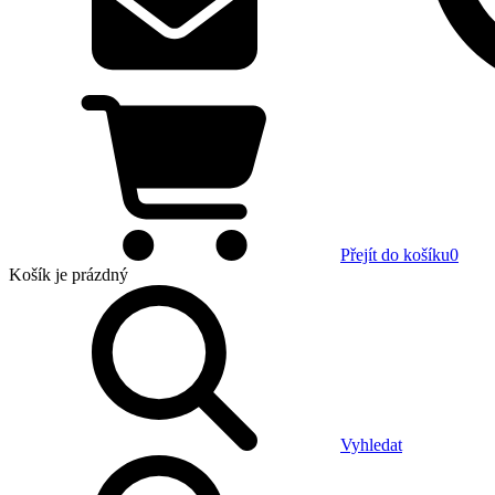
Přejít do košíku
0
Košík
je prázdný
Vyhledat