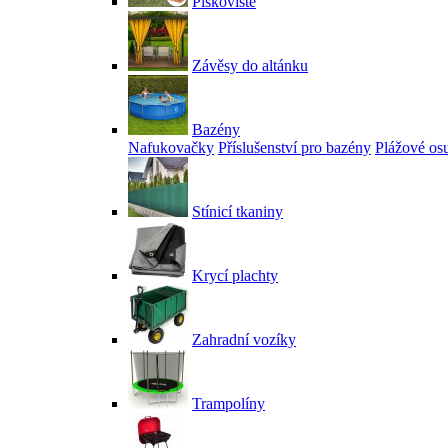
Pískoviště
Závěsy do altánku
Bazény
Nafukovačky
Příslušenství pro bazény
Plážové os
Stínicí tkaniny
Krycí plachty
Zahradní vozíky
Trampolíny