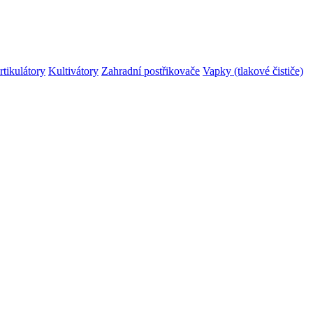
rtikulátory
Kultivátory
Zahradní postřikovače
Vapky (tlakové čističe)