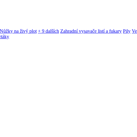
Nůžky na živý plot
+ 9 dalších
Zahradní vysavače listí a fukary
Pily
Ve
rtáky