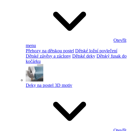
Otevřít
menu
Přehozy na dětskou postel
Dětské ložní povlečení
Dětské závěsy a záclony
Dětské deky
Dětský fusak do
kočárku
Deky na postel 3D motiv
Otevřít