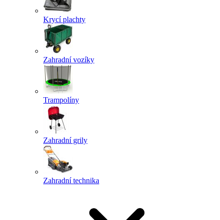
Krycí plachty
Zahradní vozíky
Trampolíny
Zahradní grily
Zahradní technika