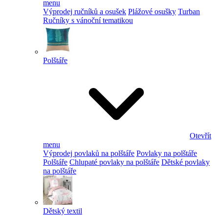
menu
Výprodej ručníků a osušek
Plážové osušky
Turban
Ručníky s vánoční tematikou
Polštáře
Otevřít
menu
Výprodej povlaků na polštáře
Povlaky na polštáře
Polštáře
Chlupaté povlaky na polštáře
Dětské povlaky
na polštáře
Dětský textil