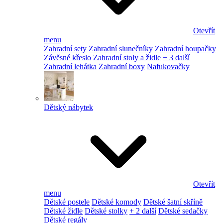
Otevřít
menu
Zahradní sety
Zahradní slunečníky
Zahradní houpačky
Závěsné křeslo
Zahradní stoly a židle
+ 3 další
Zahradní lehátka
Zahradní boxy
Nafukovačky
Dětský nábytek
Otevřít
menu
Dětské postele
Dětské komody
Dětské šatní skříně
Dětské židle
Dětské stolky
+ 2 další
Dětské sedačky
Dětské regály