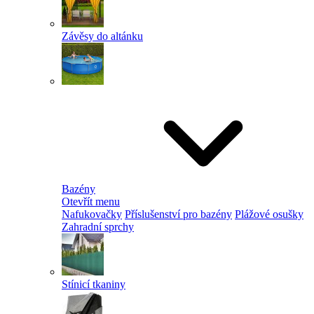
Závěsy do altánku
Bazény
Otevřít menu
Nafukovačky
Příslušenství pro bazény
Plážové osušky
Zahradní sprchy
Stínicí tkaniny