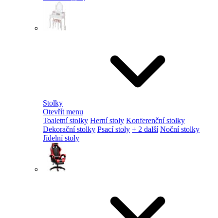
Stolky
Otevřít menu
Toaletní stolky
Herní stoly
Konferenční stolky
Dekorační stolky
Psací stoly
+ 2 další
Noční stolky
Jídelní stoly