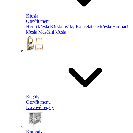
Křesla
Otevřít menu
Herní křesla
Křesla ušáky
Kancelářské křesla
Houpací
křesla
Masážní křesla
Regály
Otevřít menu
Kovové regály
Komody