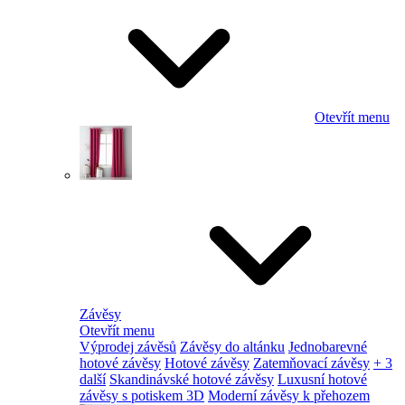
Otevřít menu
Závěsy
Otevřít menu
Výprodej závěsů
Závěsy do altánku
Jednobarevné
hotové závěsy
Hotové závěsy
Zatemňovací závěsy
+ 3
další
Skandinávské hotové závěsy
Luxusní hotové
závěsy s potiskem 3D
Moderní závěsy k přehozem