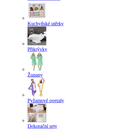
Kuchyňské utěrky
Přikrývky
Župany
Pyžamové overaly
Dekorační sety