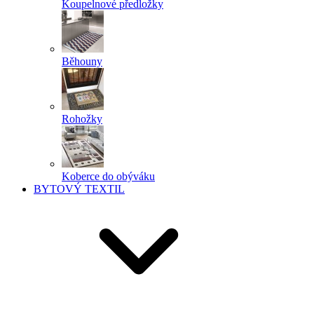
Koupelnové předložky
Běhouny
Rohožky
Koberce do obýváku
BYTOVÝ TEXTIL