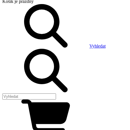
Košík
je prázdný
Vyhledat