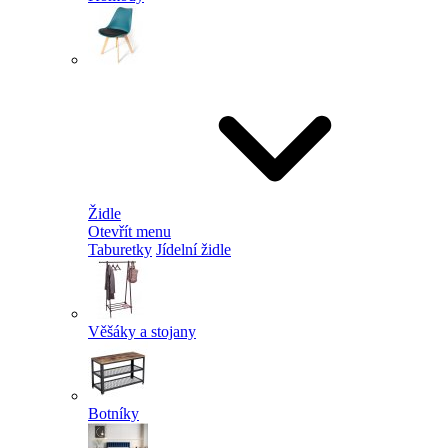
Židle
Otevřít menu
Taburetky
Jídelní židle
Věšáky a stojany
Botníky