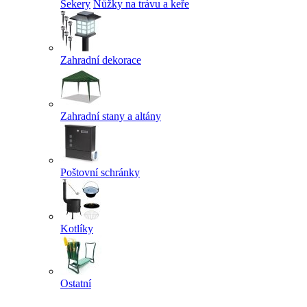
Sekery
Nůžky na trávu a keře
Zahradní dekorace
Zahradní stany a altány
Poštovní schránky
Kotlíky
Ostatní