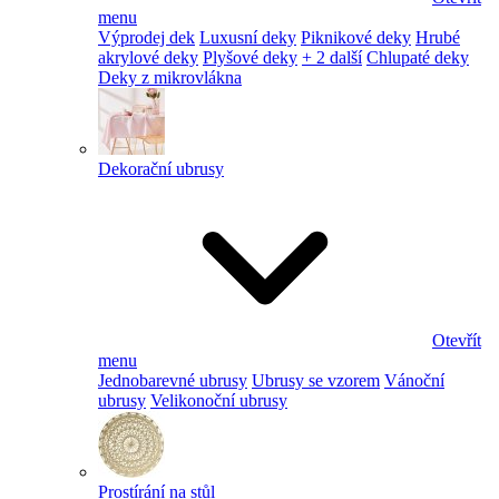
menu
Výprodej dek
Luxusní deky
Piknikové deky
Hrubé
akrylové deky
Plyšové deky
+ 2 další
Chlupaté deky
Deky z mikrovlákna
Dekorační ubrusy
Otevřít
menu
Jednobarevné ubrusy
Ubrusy se vzorem
Vánoční
ubrusy
Velikonoční ubrusy
Prostírání na stůl