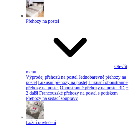
Přehozy na postel
Otevřít
menu
Výprodej přehozů na postel
Jednobarevné přehozy na
postel
Luxusní přehozy na postel
Luxusní oboustranné
přehozy na postel
Oboustranné přehozy na postel 3D
+
2 další
Francouzské přehozy na postel s potiskem
Přehozy na sedací soupravy
Ložní povlečení