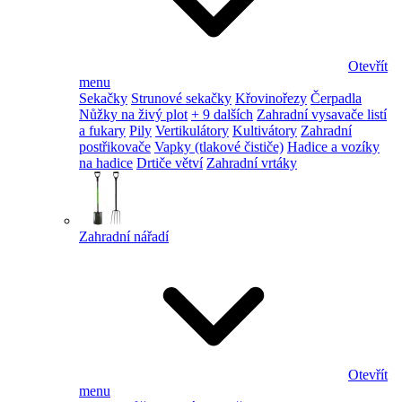
Otevřít
menu
Sekačky
Strunové sekačky
Křovinořezy
Čerpadla
Nůžky na živý plot
+ 9 dalších
Zahradní vysavače listí
a fukary
Pily
Vertikulátory
Kultivátory
Zahradní
postřikovače
Vapky (tlakové čističe)
Hadice a vozíky
na hadice
Drtiče větví
Zahradní vrtáky
Zahradní nářadí
Otevřít
menu