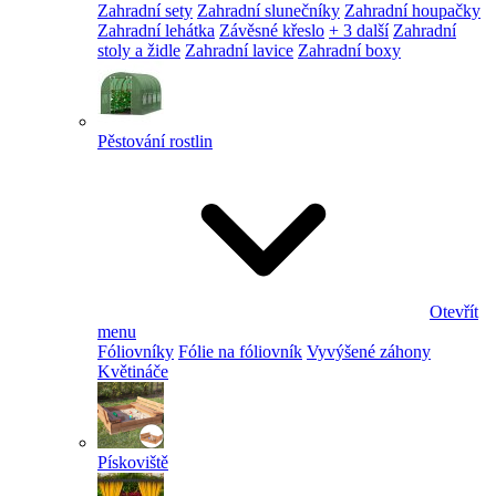
Zahradní sety
Zahradní slunečníky
Zahradní houpačky
Zahradní lehátka
Závěsné křeslo
+ 3 další
Zahradní
stoly a židle
Zahradní lavice
Zahradní boxy
Pěstování rostlin
Otevřít
menu
Fóliovníky
Fólie na fóliovník
Vyvýšené záhony
Květináče
Pískoviště