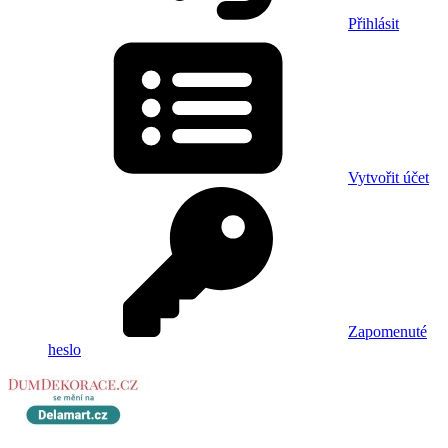
Přihlásit
Vytvořit účet
Zapomenuté
heslo