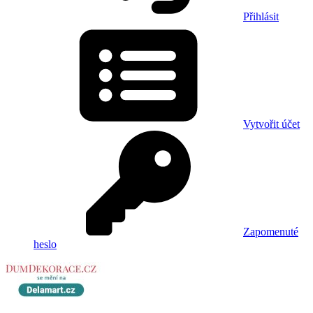
Přihlásit
Vytvořit účet
Zapomenuté
heslo