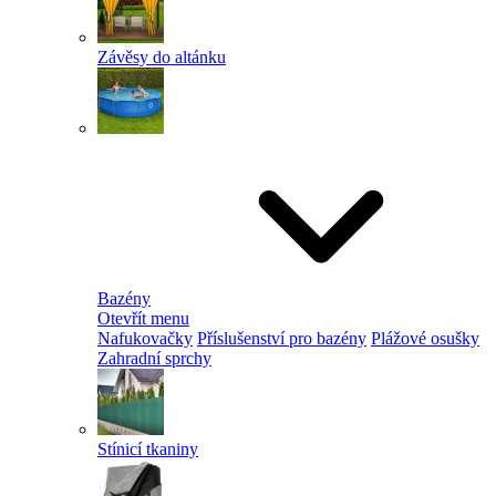
Závěsy do altánku
Bazény
Otevřít menu
Nafukovačky
Příslušenství pro bazény
Plážové osušky
Zahradní sprchy
Stínicí tkaniny