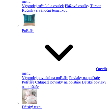
menu
Výprodej ručníků a osušek
Plážové osušky
Turban
Ručníky s vánoční tematikou
Polštáře
Otevřít
menu
Výprodej povlaků na polštáře
Povlaky na polštáře
Polštáře
Chlupaté povlaky na polštáře
Dětské povlaky
na polštáře
Dětský textil