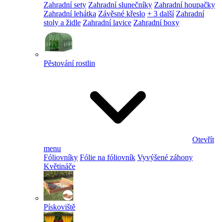
Zahradní sety
Zahradní slunečníky
Zahradní houpačky
Zahradní lehátka
Závěsné křeslo
+ 3 další
Zahradní
stoly a židle
Zahradní lavice
Zahradní boxy
Pěstování rostlin
Otevřít
menu
Fóliovníky
Fólie na fóliovník
Vyvýšené záhony
Květináče
Pískoviště