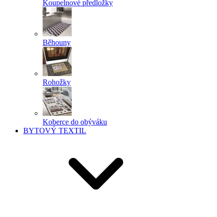
Koupelnové předložky
Běhouny
Rohožky
Koberce do obýváku
BYTOVÝ TEXTIL