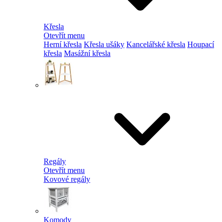
Křesla
Otevřít menu
Herní křesla
Křesla ušáky
Kancelářské křesla
Houpací
křesla
Masážní křesla
Regály
Otevřít menu
Kovové regály
Komody