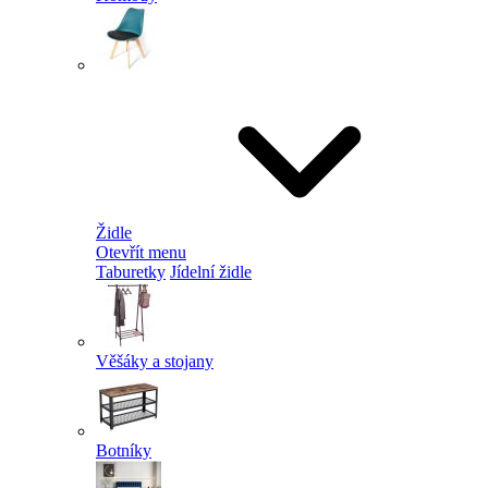
Židle
Otevřít menu
Taburetky
Jídelní židle
Věšáky a stojany
Botníky