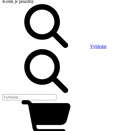
Košík
je prázdný
Vyhledat