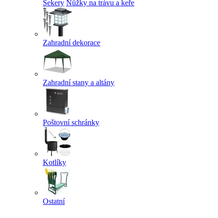
Sekery
Nůžky na trávu a keře
Zahradní dekorace
Zahradní stany a altány
Poštovní schránky
Kotlíky
Ostatní