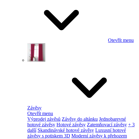
Otevřít menu
Závěsy
Otevřít menu
Výprodej závěsů
Závěsy do altánku
Jednobarevné
hotové závěsy
Hotové závěsy
Zatemňovací závěsy
+ 3
další
Skandinávské hotové závěsy
Luxusní hotové
závěsy s potiskem 3D
Moderní závěsy k přehozem