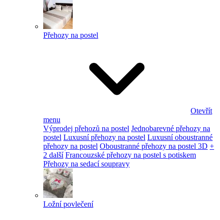
Přehozy na postel
Otevřít
menu
Výprodej přehozů na postel
Jednobarevné přehozy na
postel
Luxusní přehozy na postel
Luxusní oboustranné
přehozy na postel
Oboustranné přehozy na postel 3D
+
2 další
Francouzské přehozy na postel s potiskem
Přehozy na sedací soupravy
Ložní povlečení