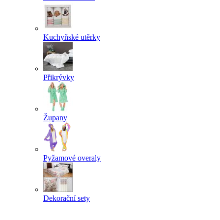
Kuchyňské utěrky
Přikrývky
Župany
Pyžamové overaly
Dekorační sety