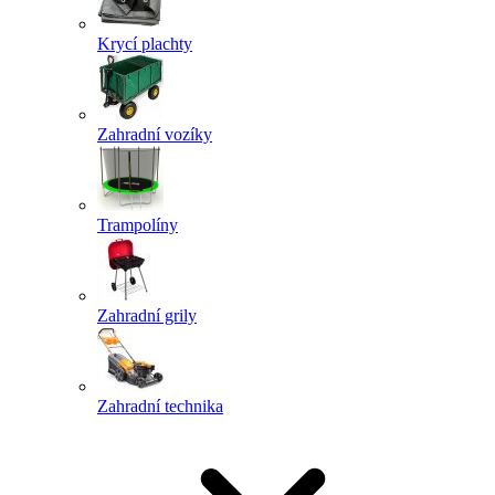
Krycí plachty
Zahradní vozíky
Trampolíny
Zahradní grily
Zahradní technika