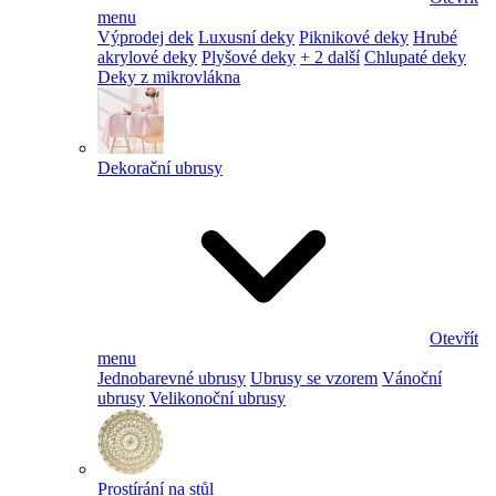
menu
Výprodej dek
Luxusní deky
Piknikové deky
Hrubé
akrylové deky
Plyšové deky
+ 2 další
Chlupaté deky
Deky z mikrovlákna
Dekorační ubrusy
Otevřít
menu
Jednobarevné ubrusy
Ubrusy se vzorem
Vánoční
ubrusy
Velikonoční ubrusy
Prostírání na stůl