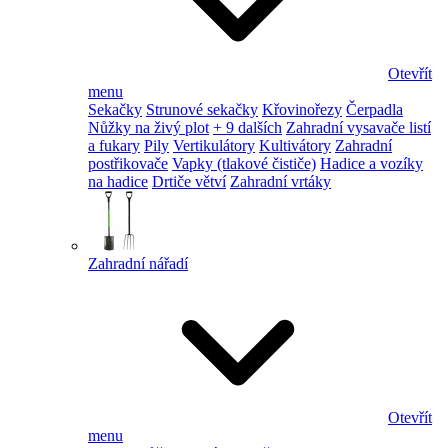
Otevřít
menu
Sekačky
Strunové sekačky
Křovinořezy
Čerpadla
Nůžky na živý plot
+ 9 dalších
Zahradní vysavače listí
a fukary
Pily
Vertikulátory
Kultivátory
Zahradní
postřikovače
Vapky (tlakové čističe)
Hadice a vozíky
na hadice
Drtiče větví
Zahradní vrtáky
Zahradní nářadí
Otevřít
menu