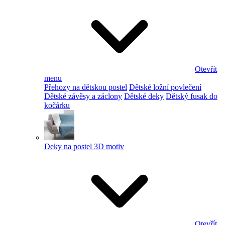
Otevřít
menu
Přehozy na dětskou postel
Dětské ložní povlečení
Dětské závěsy a záclony
Dětské deky
Dětský fusak do
kočárku
Deky na postel 3D motiv
Otevřít