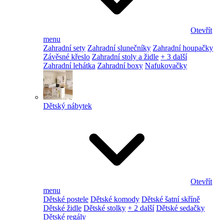
Otevřít
menu
Zahradní sety
Zahradní slunečníky
Zahradní houpačky
Závěsné křeslo
Zahradní stoly a židle
+ 3 další
Zahradní lehátka
Zahradní boxy
Nafukovačky
Dětský nábytek
Otevřít
menu
Dětské postele
Dětské komody
Dětské šatní skříně
Dětské židle
Dětské stolky
+ 2 další
Dětské sedačky
Dětské regály