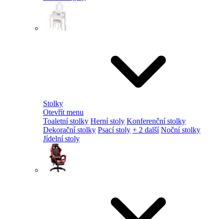
Stolky
Otevřít menu
Toaletní stolky
Herní stoly
Konferenční stolky
Dekorační stolky
Psací stoly
+ 2 další
Noční stolky
Jídelní stoly