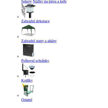
Sekery
Nůžky na trávu a keře
Zahradní dekorace
Zahradní stany a altány
Poštovní schránky
Kotlíky
Ostatní