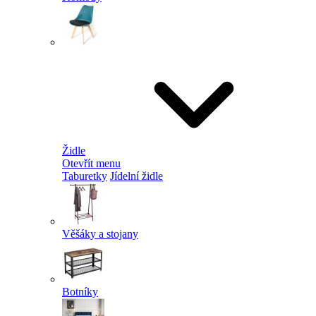
Židle
Otevřít menu
Taburetky
Jídelní židle
Věšáky a stojany
Botníky