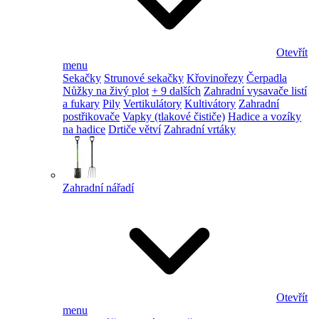
Otevřít
menu
Sekačky
Strunové sekačky
Křovinořezy
Čerpadla
Nůžky na živý plot
+ 9 dalších
Zahradní vysavače listí
a fukary
Pily
Vertikulátory
Kultivátory
Zahradní
postřikovače
Vapky (tlakové čističe)
Hadice a vozíky
na hadice
Drtiče větví
Zahradní vrtáky
Zahradní nářadí
Otevřít
menu