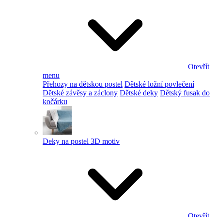
Otevřít
menu
Přehozy na dětskou postel
Dětské ložní povlečení
Dětské závěsy a záclony
Dětské deky
Dětský fusak do
kočárku
Deky na postel 3D motiv
Otevřít