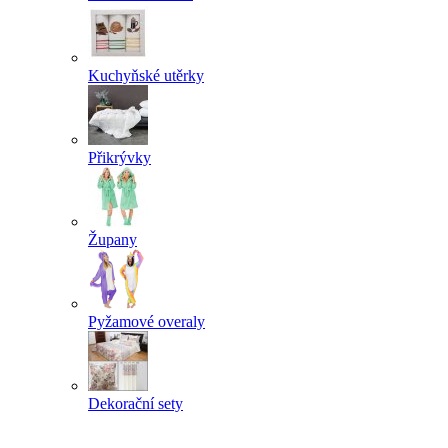
Kuchyňské utěrky
Přikrývky
Župany
Pyžamové overaly
Dekorační sety