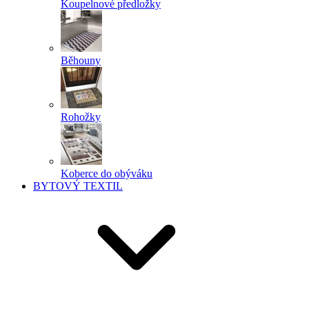
Koupelnové předložky
Běhouny
Rohožky
Koberce do obýváku
BYTOVÝ TEXTIL