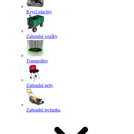
Krycí plachty
Zahradní vozíky
Trampolíny
Zahradní grily
Zahradní technika