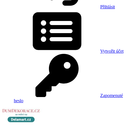
Přihlásit
Vytvořit účet
Zapomenuté
heslo