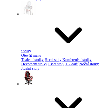
Stolky
Otevřít menu
Toaletní stolky
Herní stoly
Konferenční stolky
Dekorační stolky
Psací stoly
+ 2 další
Noční stolky
Jídelní stoly