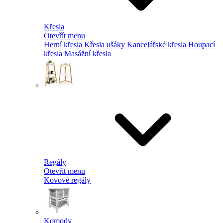
Křesla
Otevřít menu
Herní křesla
Křesla ušáky
Kancelářské křesla
Houpací
křesla
Masážní křesla
Regály
Otevřít menu
Kovové regály
Komody