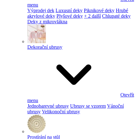
menu
Výprodej dek
Luxusní deky
Piknikové deky
Hrubé
akrylové deky
Plyšové deky
+ 2 další
Chlupaté deky
Deky z mikrovlákna
Dekorační ubrusy
Otevřít
menu
Jednobarevné ubrusy
Ubrusy se vzorem
Vánoční
ubrusy
Velikonoční ubrusy
Prostírání na stůl