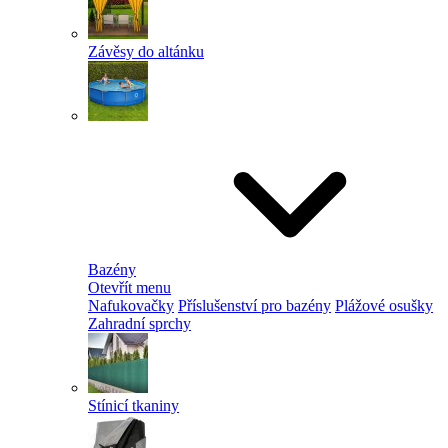
Závěsy do altánku
Bazény
Otevřít menu
Nafukovačky
Příslušenství pro bazény
Plážové osušky
Zahradní sprchy
Stínicí tkaniny