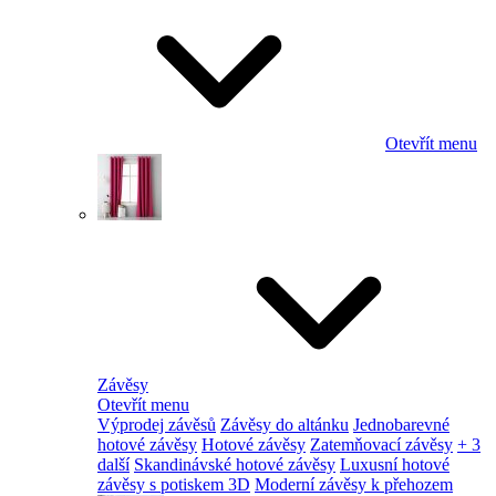
Otevřít menu
Závěsy
Otevřít menu
Výprodej závěsů
Závěsy do altánku
Jednobarevné
hotové závěsy
Hotové závěsy
Zatemňovací závěsy
+ 3
další
Skandinávské hotové závěsy
Luxusní hotové
závěsy s potiskem 3D
Moderní závěsy k přehozem