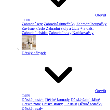
Otevřít
menu
Zahradní sety
Zahradní slunečníky
Zahradní houpačky
Závěsné křeslo
Zahradní stoly a židle
+ 3 další
Zahradní lehátka
Zahradní boxy
Nafukovačky
Dětský nábytek
Otevřít
menu
Dětské postele
Dětské komody
Dětské šatní skříně
Dětské židle
Dětské stolky
+ 2 další
Dětské sedačky
Dětské regály