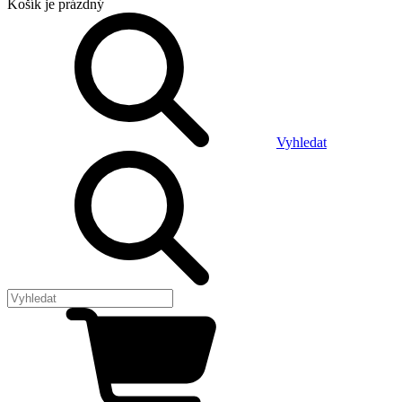
Košík
je prázdný
Vyhledat