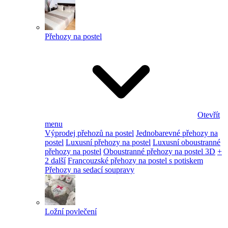
Přehozy na postel
Otevřít
menu
Výprodej přehozů na postel
Jednobarevné přehozy na
postel
Luxusní přehozy na postel
Luxusní oboustranné
přehozy na postel
Oboustranné přehozy na postel 3D
+
2 další
Francouzské přehozy na postel s potiskem
Přehozy na sedací soupravy
Ložní povlečení