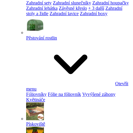
Zahradní sety
Zahradní slunečníky
Zahradní houpačky
Zahradní lehátka
Závěsné křeslo
+ 3 další
Zahradní
stoly a židle
Zahradní lavice
Zahradní boxy
Pěstování rostlin
Otevřít
menu
Fóliovníky
Fólie na fóliovník
Vyvýšené záhony
Květináče
Pískoviště