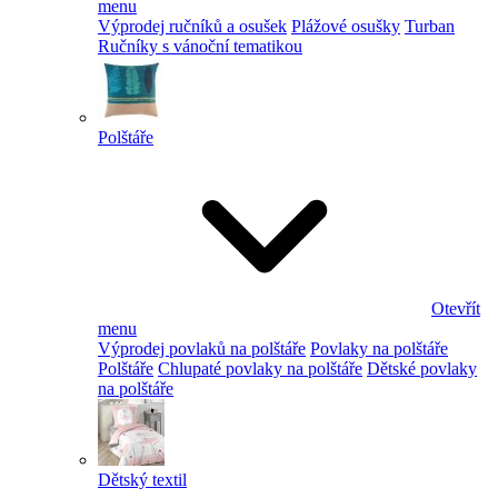
menu
Výprodej ručníků a osušek
Plážové osušky
Turban
Ručníky s vánoční tematikou
Polštáře
Otevřít
menu
Výprodej povlaků na polštáře
Povlaky na polštáře
Polštáře
Chlupaté povlaky na polštáře
Dětské povlaky
na polštáře
Dětský textil