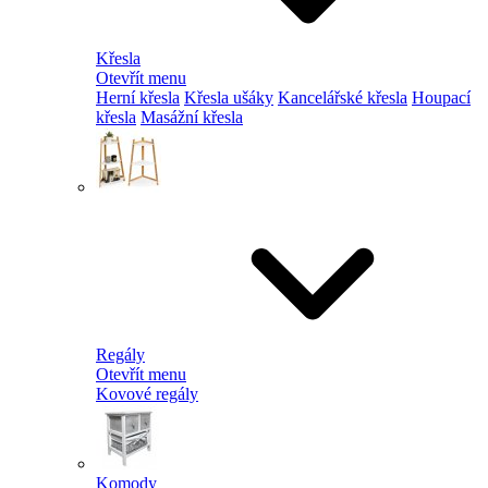
Křesla
Otevřít menu
Herní křesla
Křesla ušáky
Kancelářské křesla
Houpací
křesla
Masážní křesla
Regály
Otevřít menu
Kovové regály
Komody