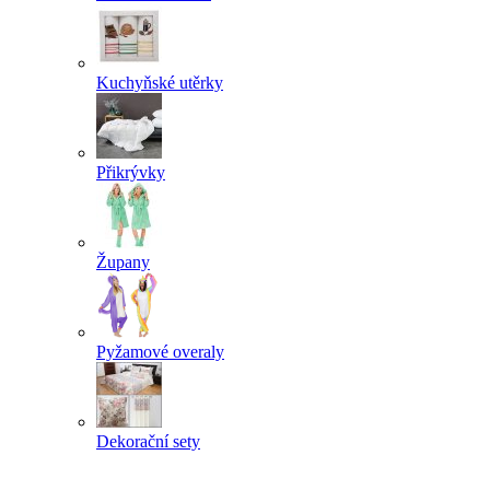
Kuchyňské utěrky
Přikrývky
Župany
Pyžamové overaly
Dekorační sety