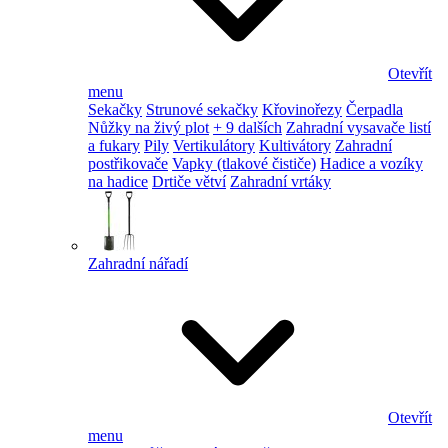
Otevřít
menu
Sekačky
Strunové sekačky
Křovinořezy
Čerpadla
Nůžky na živý plot
+ 9 dalších
Zahradní vysavače listí
a fukary
Pily
Vertikulátory
Kultivátory
Zahradní
postřikovače
Vapky (tlakové čističe)
Hadice a vozíky
na hadice
Drtiče větví
Zahradní vrtáky
Zahradní nářadí
Otevřít
menu