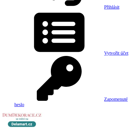
Přihlásit
Vytvořit účet
Zapomenuté
heslo