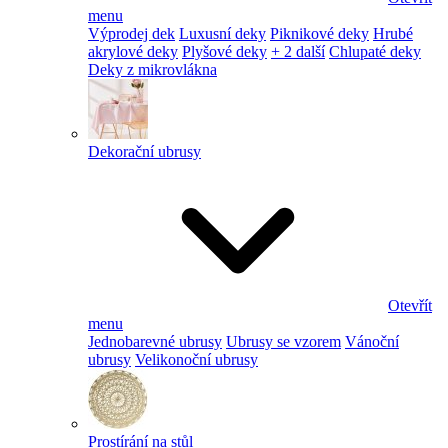
menu
Výprodej dek
Luxusní deky
Piknikové deky
Hrubé
akrylové deky
Plyšové deky
+ 2 další
Chlupaté deky
Deky z mikrovlákna
Dekorační ubrusy
Otevřít
menu
Jednobarevné ubrusy
Ubrusy se vzorem
Vánoční
ubrusy
Velikonoční ubrusy
Prostírání na stůl