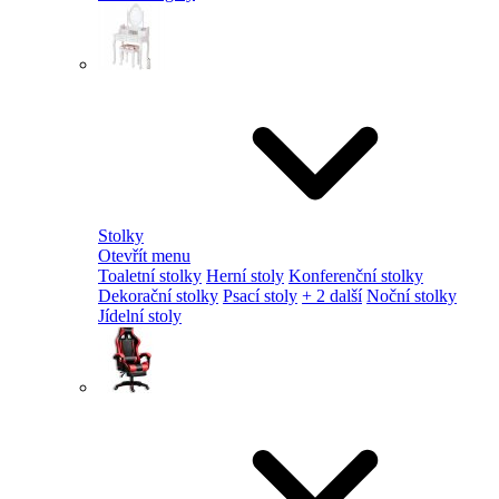
Stolky
Otevřít menu
Toaletní stolky
Herní stoly
Konferenční stolky
Dekorační stolky
Psací stoly
+ 2 další
Noční stolky
Jídelní stoly