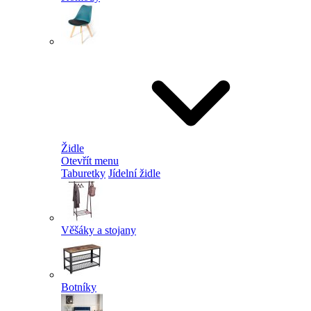
Židle
Otevřít menu
Taburetky
Jídelní židle
Věšáky a stojany
Botníky