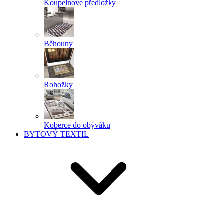
Koupelnové předložky
Běhouny
Rohožky
Koberce do obýváku
BYTOVÝ TEXTIL