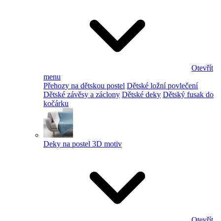
Otevřít
menu
Přehozy na dětskou postel
Dětské ložní povlečení
Dětské závěsy a záclony
Dětské deky
Dětský fusak do
kočárku
Deky na postel 3D motiv
Otevřít