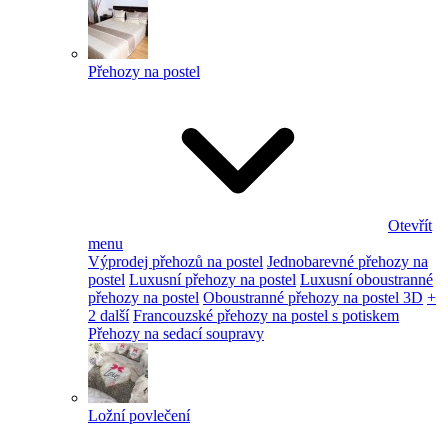
Přehozy na postel
Otevřít
menu
Výprodej přehozů na postel
Jednobarevné přehozy na
postel
Luxusní přehozy na postel
Luxusní oboustranné
přehozy na postel
Oboustranné přehozy na postel 3D
+
2 další
Francouzské přehozy na postel s potiskem
Přehozy na sedací soupravy
Ložní povlečení