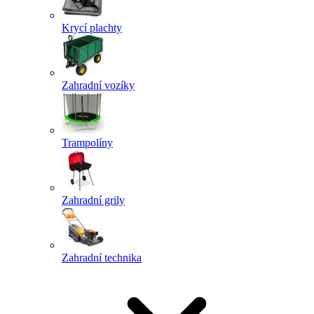
Krycí plachty
Zahradní vozíky
Trampolíny
Zahradní grily
Zahradní technika