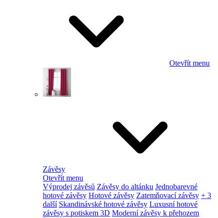
Otevřít menu
Závěsy
Otevřít menu
Výprodej závěsů
Závěsy do altánku
Jednobarevné
hotové závěsy
Hotové závěsy
Zatemňovací závěsy
+ 3
další
Skandinávské hotové závěsy
Luxusní hotové
závěsy s potiskem 3D
Moderní závěsy k přehozem