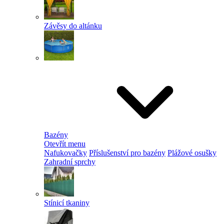
Závěsy do altánku
Bazény
Otevřít menu
Nafukovačky
Příslušenství pro bazény
Plážové osušky
Zahradní sprchy
Stínicí tkaniny