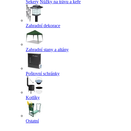
Sekery
Nůžky na trávu a keře
Zahradní dekorace
Zahradní stany a altány
Poštovní schránky
Kotlíky
Ostatní