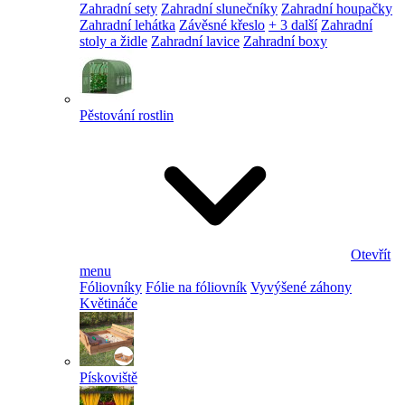
Zahradní sety
Zahradní slunečníky
Zahradní houpačky
Zahradní lehátka
Závěsné křeslo
+ 3 další
Zahradní
stoly a židle
Zahradní lavice
Zahradní boxy
Pěstování rostlin
Otevřít
menu
Fóliovníky
Fólie na fóliovník
Vyvýšené záhony
Květináče
Pískoviště