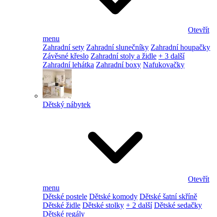
Otevřít
menu
Zahradní sety
Zahradní slunečníky
Zahradní houpačky
Závěsné křeslo
Zahradní stoly a židle
+ 3 další
Zahradní lehátka
Zahradní boxy
Nafukovačky
Dětský nábytek
Otevřít
menu
Dětské postele
Dětské komody
Dětské šatní skříně
Dětské židle
Dětské stolky
+ 2 další
Dětské sedačky
Dětské regály