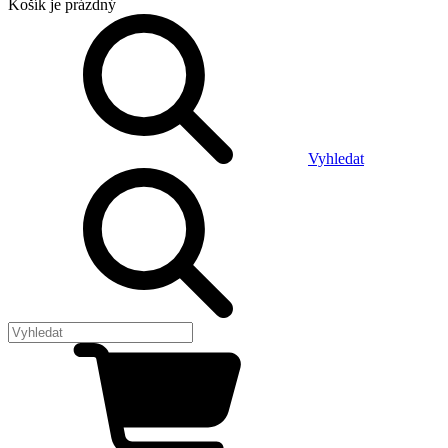
Košík
je prázdný
Vyhledat