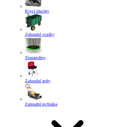
Krycí plachty
Zahradní vozíky
Trampolíny
Zahradní grily
Zahradní technika