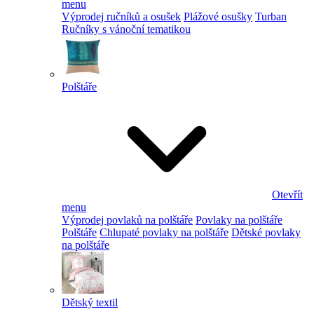
menu
Výprodej ručníků a osušek
Plážové osušky
Turban
Ručníky s vánoční tematikou
Polštáře
Otevřít
menu
Výprodej povlaků na polštáře
Povlaky na polštáře
Polštáře
Chlupaté povlaky na polštáře
Dětské povlaky
na polštáře
Dětský textil