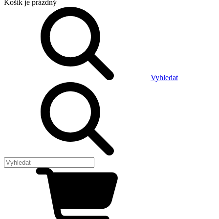
Košík
je prázdný
Vyhledat