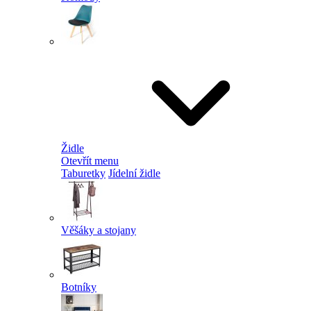
Židle
Otevřít menu
Taburetky
Jídelní židle
Věšáky a stojany
Botníky