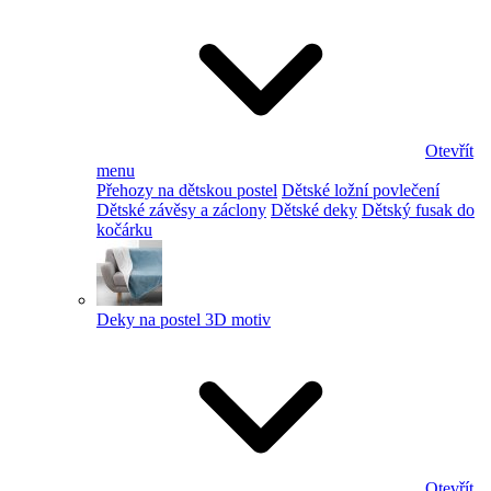
Otevřít
menu
Přehozy na dětskou postel
Dětské ložní povlečení
Dětské závěsy a záclony
Dětské deky
Dětský fusak do
kočárku
Deky na postel 3D motiv
Otevřít