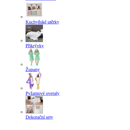
Kuchyňské utěrky
Přikrývky
Župany
Pyžamové overaly
Dekorační sety