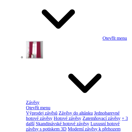
Otevřít menu
Závěsy
Otevřít menu
Výprodej závěsů
Závěsy do altánku
Jednobarevné
hotové závěsy
Hotové závěsy
Zatemňovací závěsy
+ 3
další
Skandinávské hotové závěsy
Luxusní hotové
závěsy s potiskem 3D
Moderní závěsy k přehozem