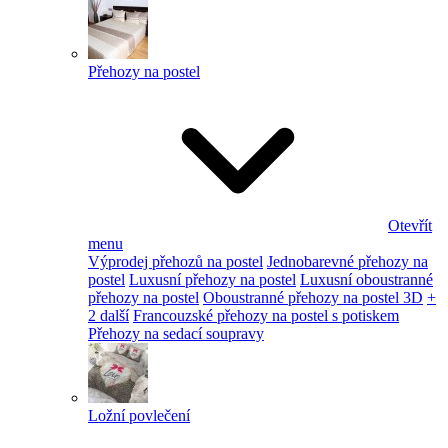
Přehozy na postel
Otevřít
menu
Výprodej přehozů na postel
Jednobarevné přehozy na
postel
Luxusní přehozy na postel
Luxusní oboustranné
přehozy na postel
Oboustranné přehozy na postel 3D
+
2 další
Francouzské přehozy na postel s potiskem
Přehozy na sedací soupravy
Ložní povlečení