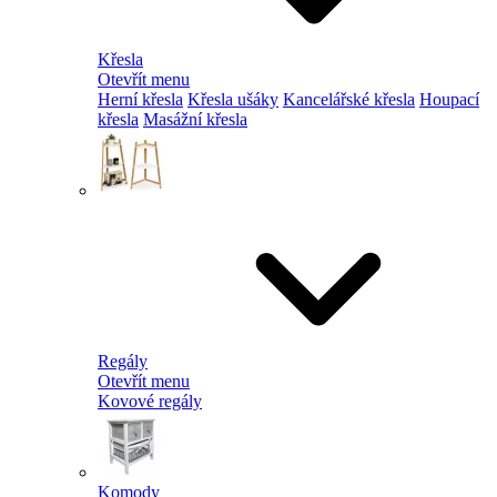
Křesla
Otevřít menu
Herní křesla
Křesla ušáky
Kancelářské křesla
Houpací
křesla
Masážní křesla
Regály
Otevřít menu
Kovové regály
Komody