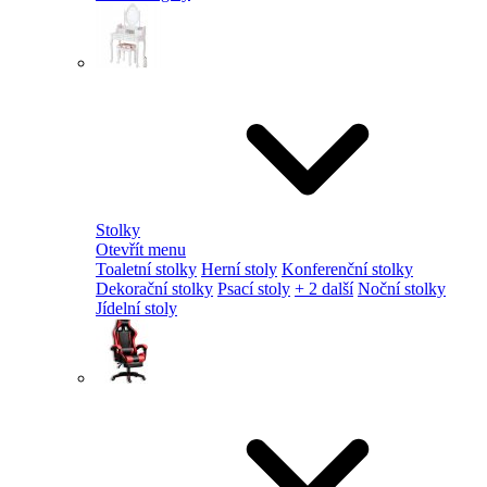
Stolky
Otevřít menu
Toaletní stolky
Herní stoly
Konferenční stolky
Dekorační stolky
Psací stoly
+ 2 další
Noční stolky
Jídelní stoly