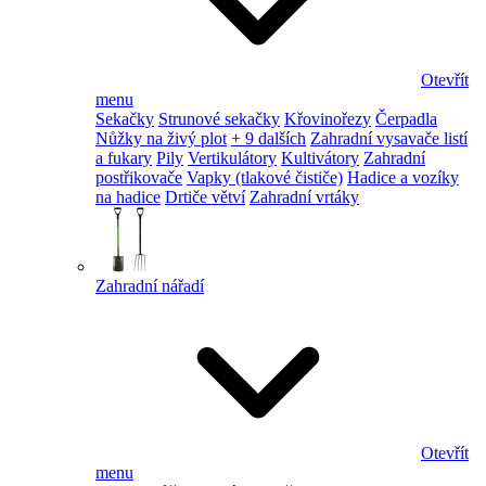
Otevřít
menu
Sekačky
Strunové sekačky
Křovinořezy
Čerpadla
Nůžky na živý plot
+ 9 dalších
Zahradní vysavače listí
a fukary
Pily
Vertikulátory
Kultivátory
Zahradní
postřikovače
Vapky (tlakové čističe)
Hadice a vozíky
na hadice
Drtiče větví
Zahradní vrtáky
Zahradní nářadí
Otevřít
menu