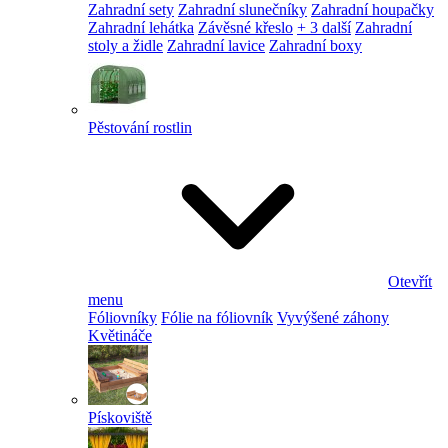
Zahradní sety
Zahradní slunečníky
Zahradní houpačky
Zahradní lehátka
Závěsné křeslo
+ 3 další
Zahradní
stoly a židle
Zahradní lavice
Zahradní boxy
Pěstování rostlin
Otevřít
menu
Fóliovníky
Fólie na fóliovník
Vyvýšené záhony
Květináče
Pískoviště