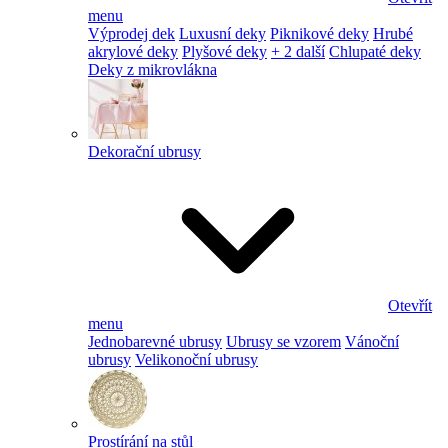
menu
Výprodej dek
Luxusní deky
Piknikové deky
Hrubé
akrylové deky
Plyšové deky
+ 2 další
Chlupaté deky
Deky z mikrovlákna
Dekorační ubrusy
Otevřít
menu
Jednobarevné ubrusy
Ubrusy se vzorem
Vánoční
ubrusy
Velikonoční ubrusy
Prostírání na stůl