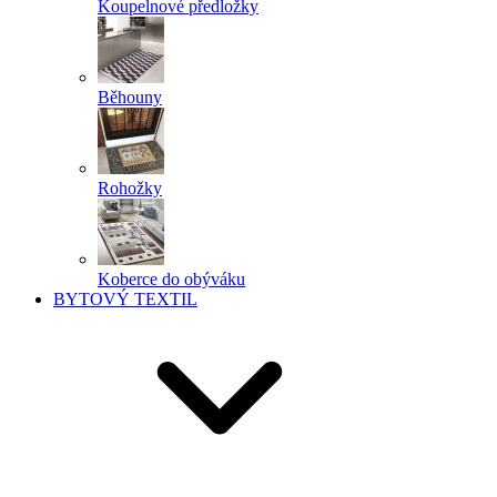
Koupelnové předložky
Běhouny
Rohožky
Koberce do obýváku
BYTOVÝ TEXTIL