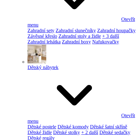
Otevřít
menu
Zahradní sety
Zahradní slunečníky
Zahradní houpačky
Závěsné křeslo
Zahradní stoly a židle
+ 3 další
Zahradní lehátka
Zahradní boxy
Nafukovačky
Dětský nábytek
Otevřít
menu
Dětské postele
Dětské komody
Dětské šatní skříně
Dětské židle
Dětské stolky
+ 2 další
Dětské sedačky
Dětské regály