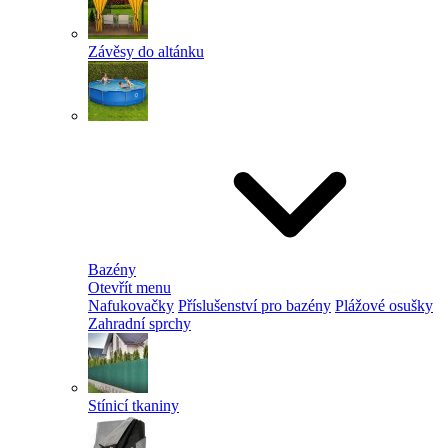
Závěsy do altánku
Bazény
Otevřít menu
Nafukovačky
Příslušenství pro bazény
Plážové osušky
Zahradní sprchy
Stínicí tkaniny