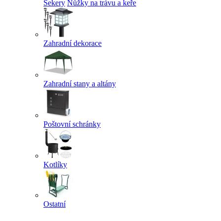
Sekery
Nůžky na trávu a keře
Zahradní dekorace
Zahradní stany a altány
Poštovní schránky
Kotlíky
Ostatní