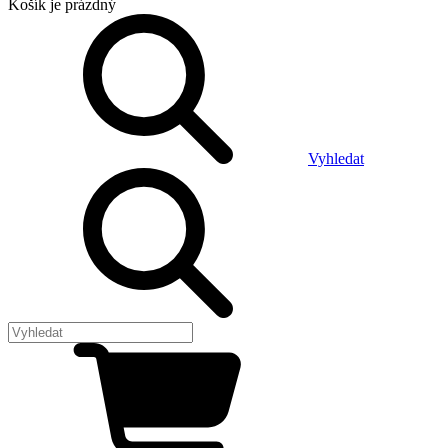
Košík
je prázdný
Vyhledat