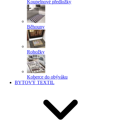
Koupelnové předložky
Běhouny
Rohožky
Koberce do obýváku
BYTOVÝ TEXTIL