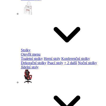
Stolky
Otevřít menu
Toaletní stolky
Herní stoly
Konferenční stolky
Dekorační stolky
Psací stoly
+ 2 další
Noční stolky
Jídelní stoly