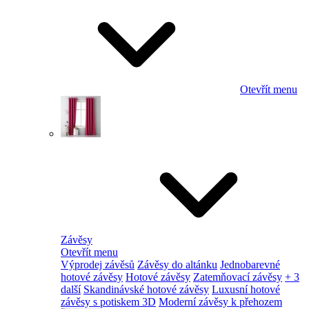
Otevřít menu
Závěsy
Otevřít menu
Výprodej závěsů
Závěsy do altánku
Jednobarevné
hotové závěsy
Hotové závěsy
Zatemňovací závěsy
+ 3
další
Skandinávské hotové závěsy
Luxusní hotové
závěsy s potiskem 3D
Moderní závěsy k přehozem