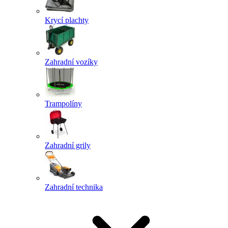
Krycí plachty
Zahradní vozíky
Trampolíny
Zahradní grily
Zahradní technika