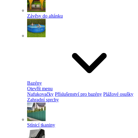
Závěsy do altánku
Bazény
Otevřít menu
Nafukovačky
Příslušenství pro bazény
Plážové osušky
Zahradní sprchy
Stínicí tkaniny