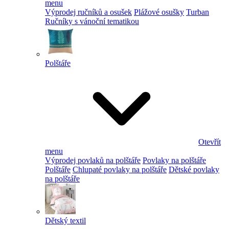
menu
Výprodej ručníků a osušek
Plážové osušky
Turban
Ručníky s vánoční tematikou
Polštáře
Otevřít
menu
Výprodej povlaků na polštáře
Povlaky na polštáře
Polštáře
Chlupaté povlaky na polštáře
Dětské povlaky
na polštáře
Dětský textil