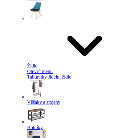
Židle
Otevřít menu
Taburetky
Jídelní židle
Věšáky a stojany
Botníky