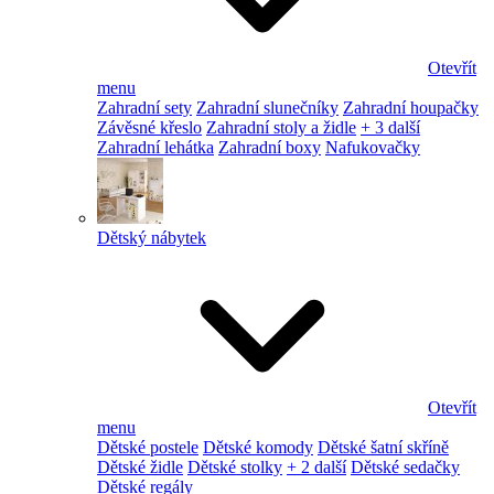
Otevřít
menu
Zahradní sety
Zahradní slunečníky
Zahradní houpačky
Závěsné křeslo
Zahradní stoly a židle
+ 3 další
Zahradní lehátka
Zahradní boxy
Nafukovačky
Dětský nábytek
Otevřít
menu
Dětské postele
Dětské komody
Dětské šatní skříně
Dětské židle
Dětské stolky
+ 2 další
Dětské sedačky
Dětské regály