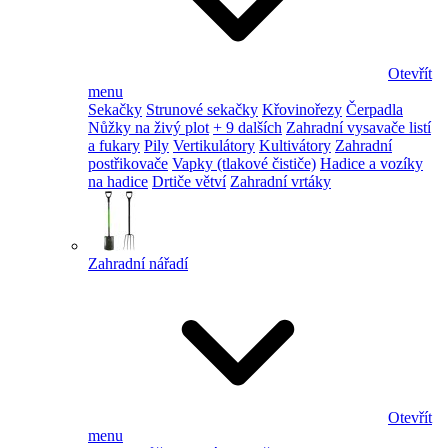
Otevřít
menu
Sekačky
Strunové sekačky
Křovinořezy
Čerpadla
Nůžky na živý plot
+ 9 dalších
Zahradní vysavače listí
a fukary
Pily
Vertikulátory
Kultivátory
Zahradní
postřikovače
Vapky (tlakové čističe)
Hadice a vozíky
na hadice
Drtiče větví
Zahradní vrtáky
Zahradní nářadí
Otevřít
menu