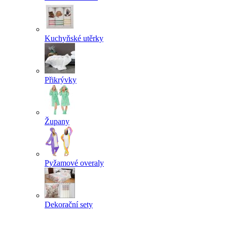
Kuchyňské utěrky
Přikrývky
Župany
Pyžamové overaly
Dekorační sety