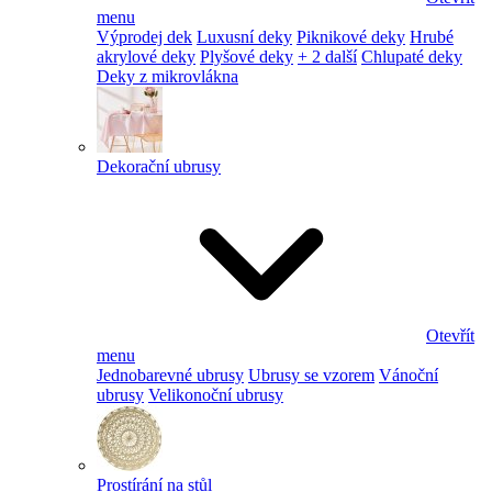
menu
Výprodej dek
Luxusní deky
Piknikové deky
Hrubé
akrylové deky
Plyšové deky
+ 2 další
Chlupaté deky
Deky z mikrovlákna
Dekorační ubrusy
Otevřít
menu
Jednobarevné ubrusy
Ubrusy se vzorem
Vánoční
ubrusy
Velikonoční ubrusy
Prostírání na stůl