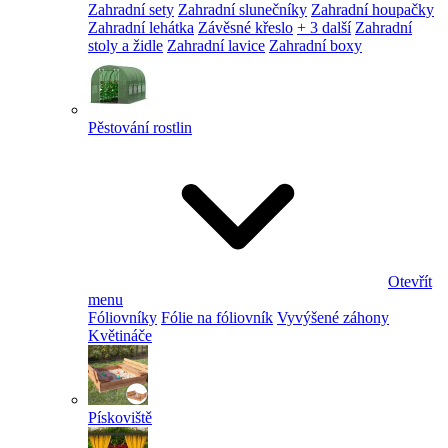
Zahradní sety
Zahradní slunečníky
Zahradní houpačky
Zahradní lehátka
Závěsné křeslo
+ 3 další
Zahradní
stoly a židle
Zahradní lavice
Zahradní boxy
Pěstování rostlin
Otevřít
menu
Fóliovníky
Fólie na fóliovník
Vyvýšené záhony
Květináče
Pískoviště