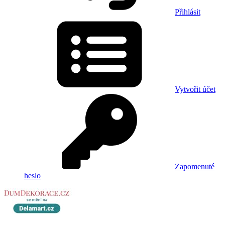
Přihlásit
Vytvořit účet
Zapomenuté
heslo