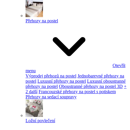
Přehozy na postel
Otevřít
menu
Výprodej přehozů na postel
Jednobarevné přehozy na
postel
Luxusní přehozy na postel
Luxusní oboustranné
přehozy na postel
Oboustranné přehozy na postel 3D
+
2 další
Francouzské přehozy na postel s potiskem
Přehozy na sedací soupravy
Ložní povlečení