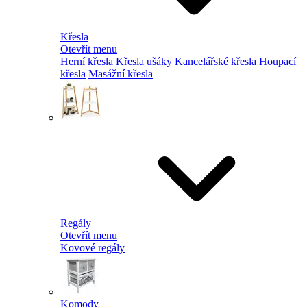
Křesla
Otevřít menu
Herní křesla
Křesla ušáky
Kancelářské křesla
Houpací
křesla
Masážní křesla
Regály
Otevřít menu
Kovové regály
Komody