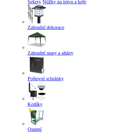
Sekery
Nůžky na trávu a keře
Zahradní dekorace
Zahradní stany a altány
Poštovní schránky
Kotlíky
Ostatní