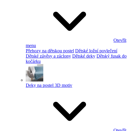
Otevřít
menu
Přehozy na dětskou postel
Dětské ložní povlečení
Dětské závěsy a záclony
Dětské deky
Dětský fusak do
kočárku
Deky na postel 3D motiv
Otevřít