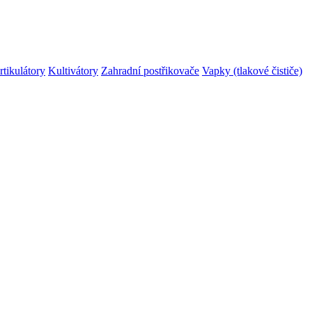
rtikulátory
Kultivátory
Zahradní postřikovače
Vapky (tlakové čističe)