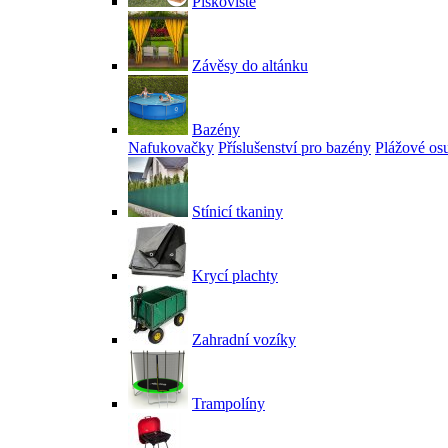
Pískoviště
Závěsy do altánku
Bazény
Nafukovačky
Příslušenství pro bazény
Plážové os
Stínicí tkaniny
Krycí plachty
Zahradní vozíky
Trampolíny