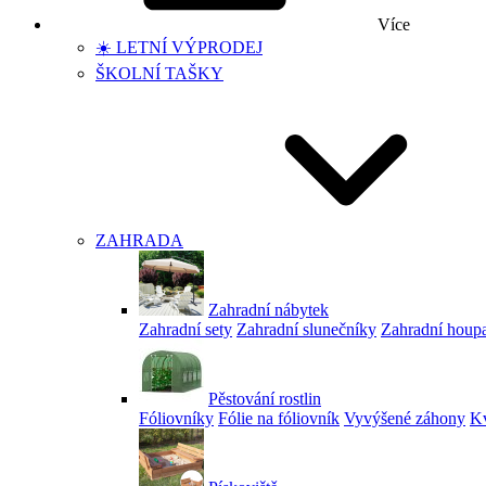
Více
☀️ LETNÍ VÝPRODEJ
ŠKOLNÍ TAŠKY
ZAHRADA
Zahradní nábytek
Zahradní sety
Zahradní slunečníky
Zahradní houp
Pěstování rostlin
Fóliovníky
Fólie na fóliovník
Vyvýšené záhony
Kv