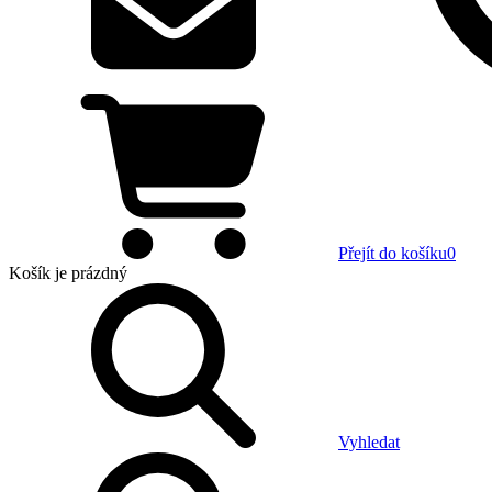
Přejít do košíku
0
Košík
je prázdný
Vyhledat