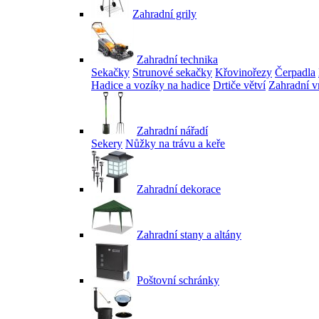
Zahradní grily
Zahradní technika
Sekačky
Strunové sekačky
Křovinořezy
Čerpadla
Hadice a vozíky na hadice
Drtiče větví
Zahradní v
Zahradní nářadí
Sekery
Nůžky na trávu a keře
Zahradní dekorace
Zahradní stany a altány
Poštovní schránky