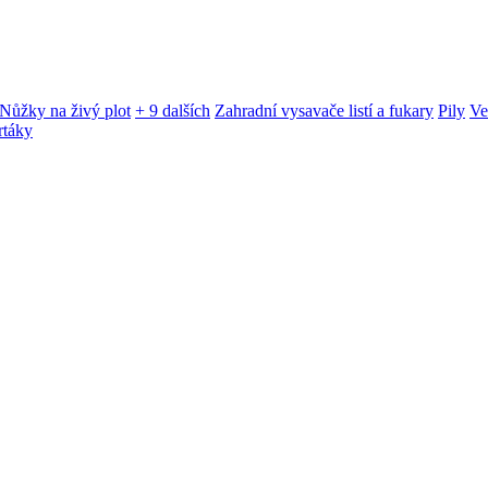
Nůžky na živý plot
+ 9 dalších
Zahradní vysavače listí a fukary
Pily
Ve
rtáky