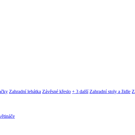
ačky
Zahradní lehátka
Závěsné křeslo
+ 3 další
Zahradní stoly a židle
Z
ětináče