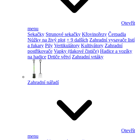
Otevřít
menu
Sekačky
Strunové sekačky
Křovinořezy
Čerpadla
Nůžky na živý plot
+ 9 dalších
Zahradní vysavače listí
a fukary
Pily
Vertikulátory
Kultivátory
Zahradní
postřikovače
Vapky (tlakové čističe)
Hadice a vozíky
na hadice
Drtiče větví
Zahradní vrtáky
Zahradní nářadí
Otevřít
menu