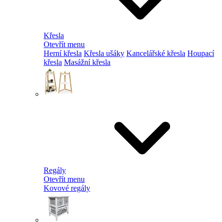
Křesla
Otevřít menu
Herní křesla
Křesla ušáky
Kancelářské křesla
Houpací
křesla
Masážní křesla
Regály
Otevřít menu
Kovové regály