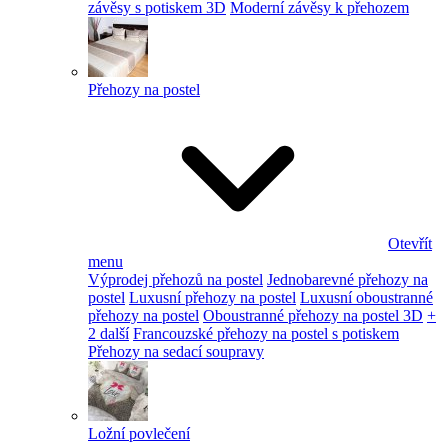
závěsy s potiskem 3D
Moderní závěsy k přehozem
Přehozy na postel
Otevřít
menu
Výprodej přehozů na postel
Jednobarevné přehozy na
postel
Luxusní přehozy na postel
Luxusní oboustranné
přehozy na postel
Oboustranné přehozy na postel 3D
+
2 další
Francouzské přehozy na postel s potiskem
Přehozy na sedací soupravy
Ložní povlečení