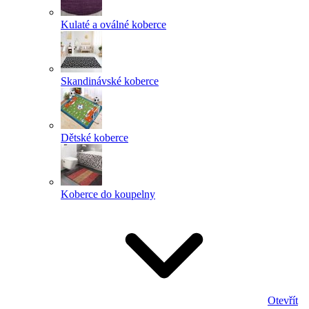
Kulaté a oválné koberce
Skandinávské koberce
Dětské koberce
Koberce do koupelny
Otevřít