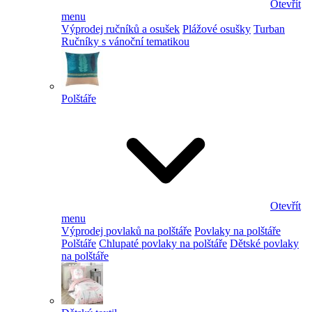
Otevřít
menu
Výprodej ručníků a osušek
Plážové osušky
Turban
Ručníky s vánoční tematikou
Polštáře
Otevřít
menu
Výprodej povlaků na polštáře
Povlaky na polštáře
Polštáře
Chlupaté povlaky na polštáře
Dětské povlaky
na polštáře