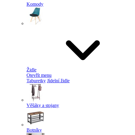
Komody
Židle
Otevřít menu
Taburetky
Jídelní židle
Věšáky a stojany
Botníky