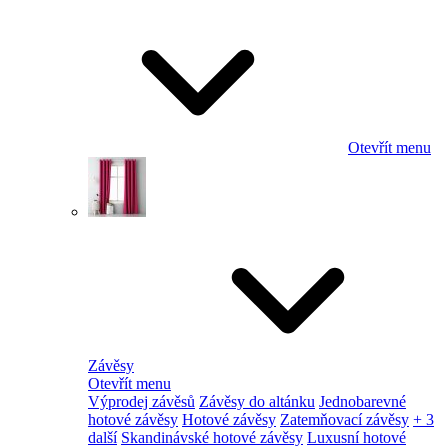
Otevřít menu
Závěsy
Otevřít menu
Výprodej závěsů
Závěsy do altánku
Jednobarevné
hotové závěsy
Hotové závěsy
Zatemňovací závěsy
+ 3
další
Skandinávské hotové závěsy
Luxusní hotové