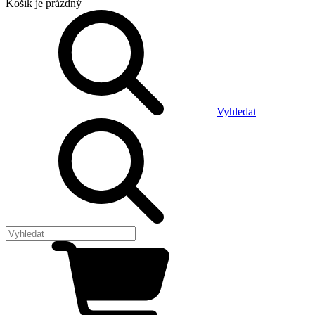
Košík
je prázdný
Vyhledat