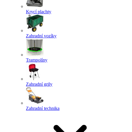
Krycí plachty
Zahradní vozíky
Trampolíny
Zahradní grily
Zahradní technika