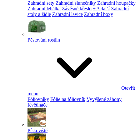
Zahradní sety
Zahradní slunečníky
Zahradní houpačky
Zahradní lehátka
Závěsné křeslo
+ 3 další
Zahradní
stoly a židle
Zahradní lavice
Zahradní boxy
Pěstování rostlin
Otevřít
menu
Fóliovníky
Fólie na fóliovník
Vyvýšené záhony
Květináče
Pískoviště