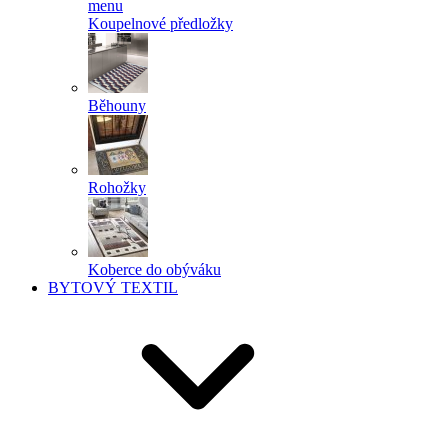
menu
Koupelnové předložky
Běhouny
Rohožky
Koberce do obýváku
BYTOVÝ TEXTIL