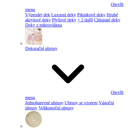
Otevřít
menu
Výprodej dek
Luxusní deky
Piknikové deky
Hrubé
akrylové deky
Plyšové deky
+ 2 další
Chlupaté deky
Deky z mikrovlákna
Dekorační ubrusy
Otevřít
menu
Jednobarevné ubrusy
Ubrusy se vzorem
Vánoční
ubrusy
Velikonoční ubrusy