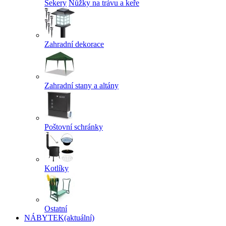
Sekery
Nůžky na trávu a keře
Zahradní dekorace
Zahradní stany a altány
Poštovní schránky
Kotlíky
Ostatní
NÁBYTEK
(aktuální)