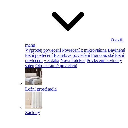
Otevřít
menu
Výprodej povlečení
Povlečení z mikrovlákna
Bavlněné
ložní povlečení
Flanelové povlečení
Francouzské ložní
povlečení
+ 3 další
Nová kolekce
Povlečení bavlněný
satén
Oboustranné povlečení
Ložní prostěradla
Záclony