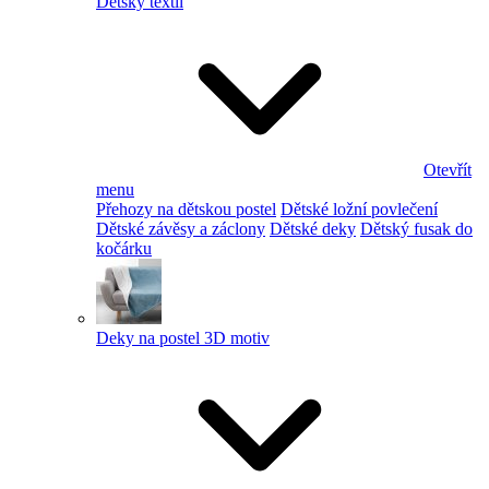
Dětský textil
Otevřít
menu
Přehozy na dětskou postel
Dětské ložní povlečení
Dětské závěsy a záclony
Dětské deky
Dětský fusak do
kočárku
Deky na postel 3D motiv