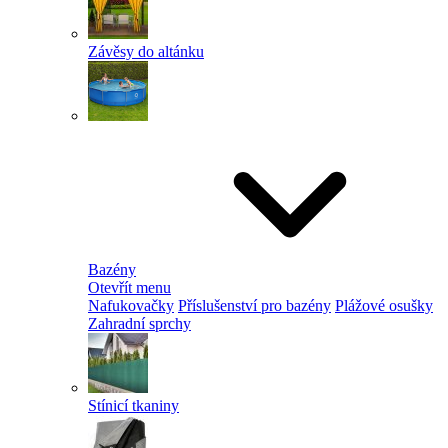
Závěsy do altánku
Bazény
Otevřít menu
Nafukovačky
Příslušenství pro bazény
Plážové osušky
Zahradní sprchy
Stínicí tkaniny