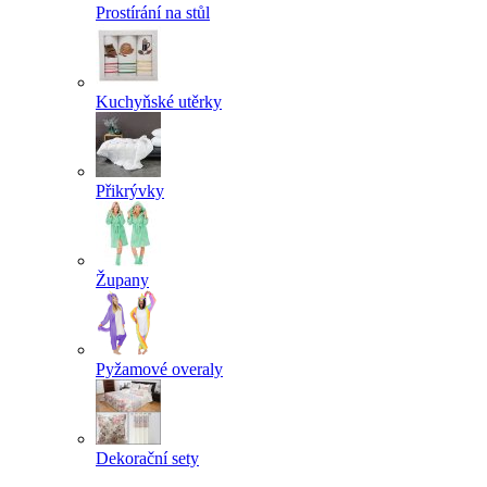
Prostírání na stůl
Kuchyňské utěrky
Přikrývky
Župany
Pyžamové overaly
Dekorační sety