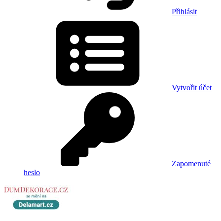
Přihlásit
Vytvořit účet
Zapomenuté
heslo