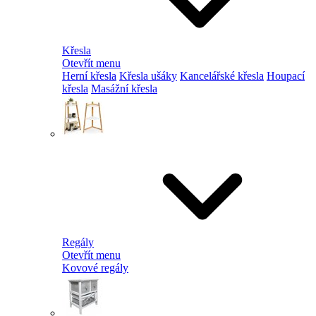
Křesla
Otevřít menu
Herní křesla
Křesla ušáky
Kancelářské křesla
Houpací
křesla
Masážní křesla
Regály
Otevřít menu
Kovové regály