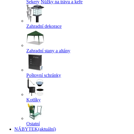
Sekery
Nůžky na trávu a keře
Zahradní dekorace
Zahradní stany a altány
Poštovní schránky
Kotlíky
Ostatní
NÁBYTEK
(aktuální)