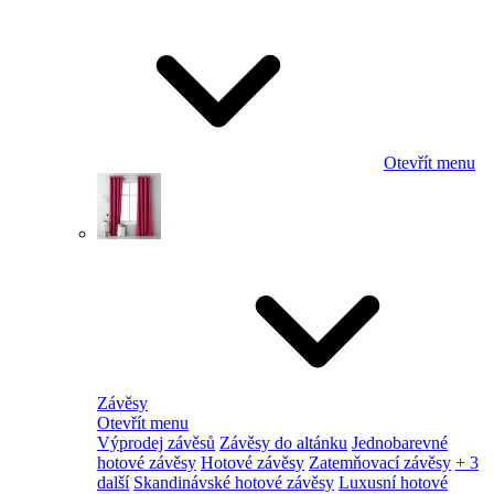
Otevřít menu
Závěsy
Otevřít menu
Výprodej závěsů
Závěsy do altánku
Jednobarevné
hotové závěsy
Hotové závěsy
Zatemňovací závěsy
+ 3
další
Skandinávské hotové závěsy
Luxusní hotové