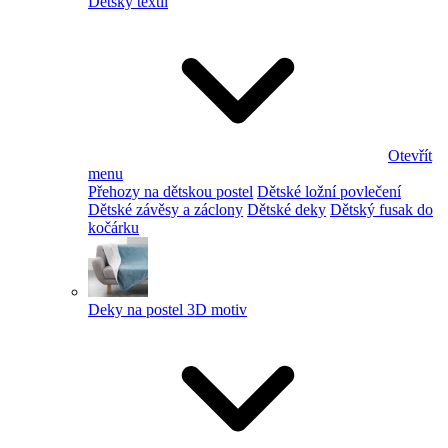
Dětský textil
Otevřít
menu
Přehozy na dětskou postel
Dětské ložní povlečení
Dětské závěsy a záclony
Dětské deky
Dětský fusak do
kočárku
Deky na postel 3D motiv