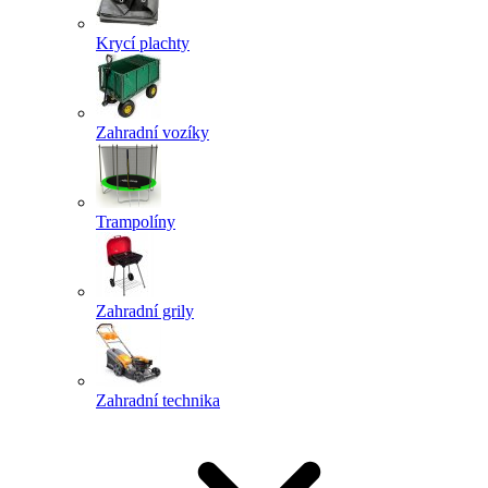
Krycí plachty
Zahradní vozíky
Trampolíny
Zahradní grily
Zahradní technika