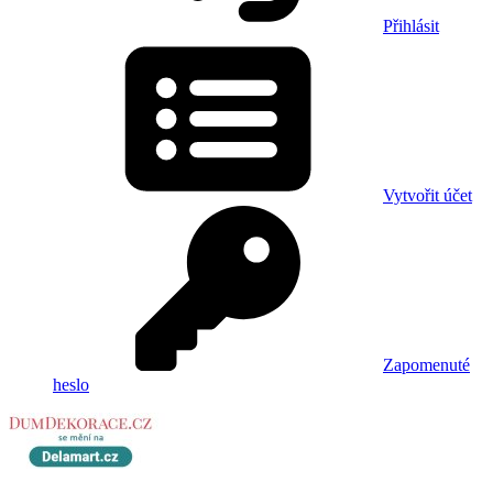
Přihlásit
Vytvořit účet
Zapomenuté
heslo