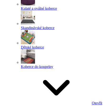
Kulaté a oválné koberce
Skandinávské koberce
Dětské koberce
Koberce do koupelny
Otevřít