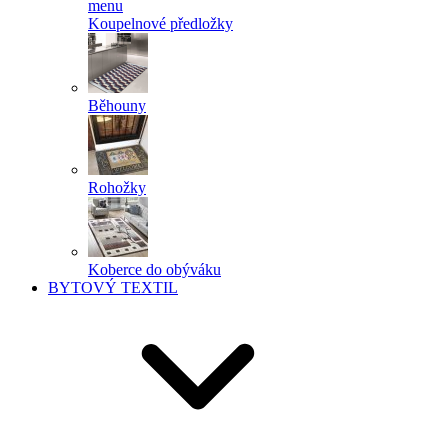
menu
Koupelnové předložky
Běhouny
Rohožky
Koberce do obýváku
BYTOVÝ TEXTIL