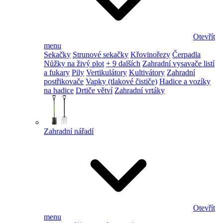
Otevřít
menu
Sekačky
Strunové sekačky
Křovinořezy
Čerpadla
Nůžky na živý plot
+ 9 dalších
Zahradní vysavače listí
a fukary
Pily
Vertikulátory
Kultivátory
Zahradní
postřikovače
Vapky (tlakové čističe)
Hadice a vozíky
na hadice
Drtiče větví
Zahradní vrtáky
Zahradní nářadí
Otevřít
menu