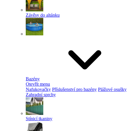
Závěsy do altánku
Bazény
Otevřít menu
Nafukovačky
Příslušenství pro bazény
Plážové osušky
Zahradní sprchy
Stínicí tkaniny