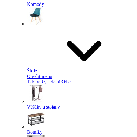
Komody
Židle
Otevřít menu
Taburetky
Jídelní židle
Věšáky a stojany
Botníky