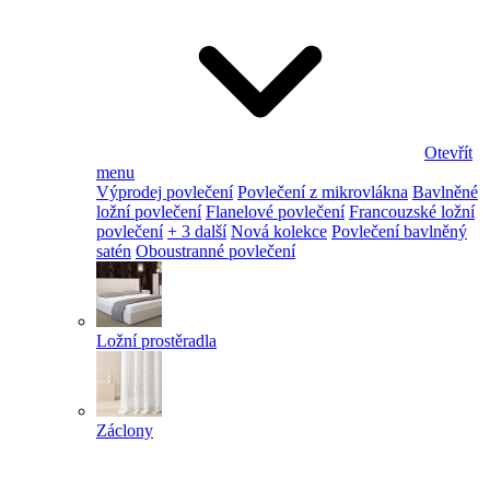
Otevřít
menu
Výprodej povlečení
Povlečení z mikrovlákna
Bavlněné
ložní povlečení
Flanelové povlečení
Francouzské ložní
povlečení
+ 3 další
Nová kolekce
Povlečení bavlněný
satén
Oboustranné povlečení
Ložní prostěradla
Záclony