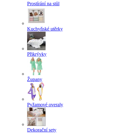
Prostírání na stůl
Kuchyňské utěrky
Přikrývky
Župany
Pyžamové overaly
Dekorační sety