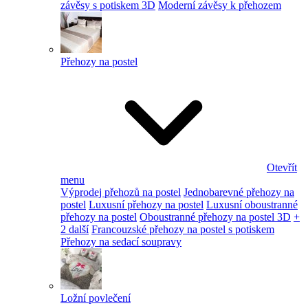
závěsy s potiskem 3D
Moderní závěsy k přehozem
Přehozy na postel
Otevřít
menu
Výprodej přehozů na postel
Jednobarevné přehozy na
postel
Luxusní přehozy na postel
Luxusní oboustranné
přehozy na postel
Oboustranné přehozy na postel 3D
+
2 další
Francouzské přehozy na postel s potiskem
Přehozy na sedací soupravy
Ložní povlečení