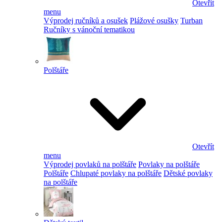
Otevřít
menu
Výprodej ručníků a osušek
Plážové osušky
Turban
Ručníky s vánoční tematikou
Polštáře
Otevřít
menu
Výprodej povlaků na polštáře
Povlaky na polštáře
Polštáře
Chlupaté povlaky na polštáře
Dětské povlaky
na polštáře