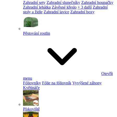
Zahradní sety
Zahradní slunečníky
Zahradní houpačky
Zahradní lehátka
Závěsné křeslo
+ 3 další
Zahradní
stoly a židle
Zahradní lavice
Zahradní boxy
Pěstování rostlin
Otevřít
menu
Fóliovníky
Fólie na fóliovník
Vyvýšené záhony
Květináče
Pískoviště