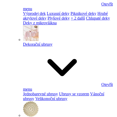
Otevřít
menu
Výprodej dek
Luxusní deky
Piknikové deky
Hrubé
akrylové deky
Plyšové deky
+ 2 další
Chlupaté deky
Deky z mikrovlákna
Dekorační ubrusy
Otevřít
menu
Jednobarevné ubrusy
Ubrusy se vzorem
Vánoční
ubrusy
Velikonoční ubrusy