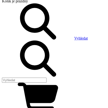
Košík
je prázdný
Vyhledat