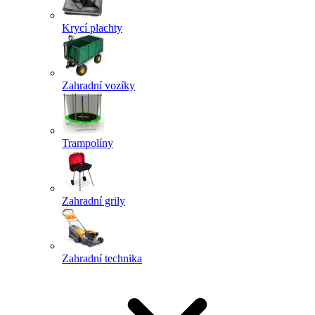
Krycí plachty
Zahradní vozíky
Trampolíny
Zahradní grily
Zahradní technika