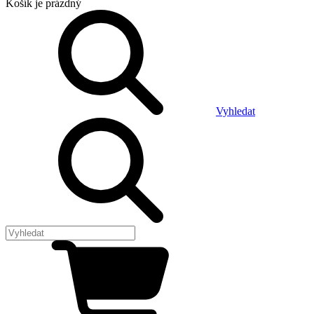
Košík
je prázdný
Vyhledat