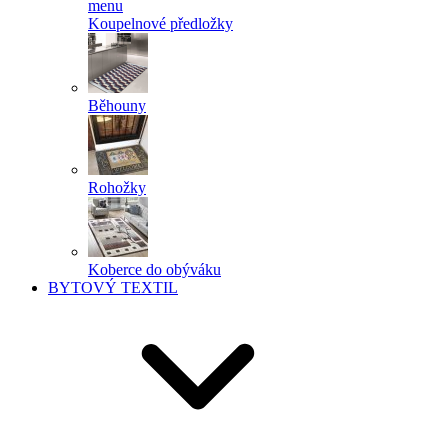
menu
Koupelnové předložky
Běhouny
Rohožky
Koberce do obýváku
BYTOVÝ TEXTIL