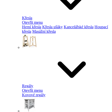
Křesla
Otevřít menu
Herní křesla
Křesla ušáky
Kancelářské křesla
Houpací
křesla
Masážní křesla
Regály
Otevřít menu
Kovové regály