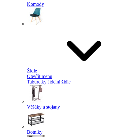
Komody
Židle
Otevřít menu
Taburetky
Jídelní židle
Věšáky a stojany
Botníky