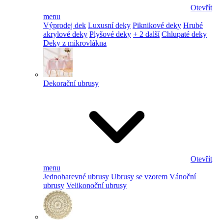
Otevřít
menu
Výprodej dek
Luxusní deky
Piknikové deky
Hrubé
akrylové deky
Plyšové deky
+ 2 další
Chlupaté deky
Deky z mikrovlákna
Dekorační ubrusy
Otevřít
menu
Jednobarevné ubrusy
Ubrusy se vzorem
Vánoční
ubrusy
Velikonoční ubrusy