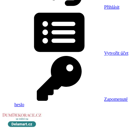
Přihlásit
Vytvořit účet
Zapomenuté
heslo