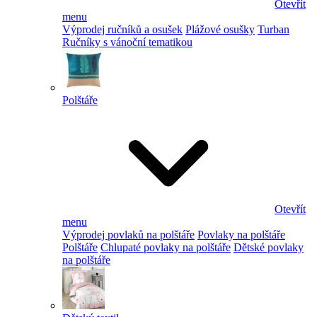
Otevřít
menu
Výprodej ručníků a osušek
Plážové osušky
Turban
Ručníky s vánoční tematikou
Polštáře
Otevřít
menu
Výprodej povlaků na polštáře
Povlaky na polštáře
Polštáře
Chlupaté povlaky na polštáře
Dětské povlaky
na polštáře