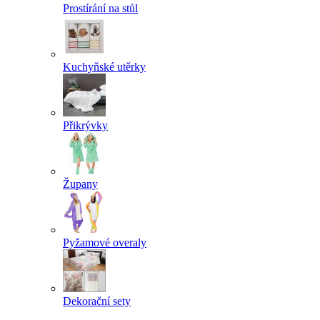
Prostírání na stůl
Kuchyňské utěrky
Přikrývky
Župany
Pyžamové overaly
Dekorační sety