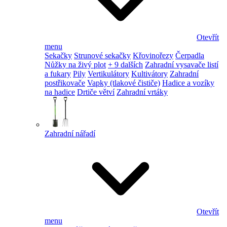
Otevřít
menu
Sekačky
Strunové sekačky
Křovinořezy
Čerpadla
Nůžky na živý plot
+ 9 dalších
Zahradní vysavače listí
a fukary
Pily
Vertikulátory
Kultivátory
Zahradní
postřikovače
Vapky (tlakové čističe)
Hadice a vozíky
na hadice
Drtiče větví
Zahradní vrtáky
Zahradní nářadí
Otevřít
menu