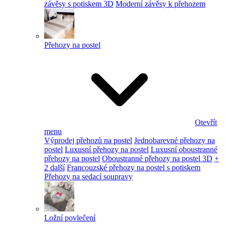
závěsy s potiskem 3D
Moderní závěsy k přehozem
Přehozy na postel
Otevřít
menu
Výprodej přehozů na postel
Jednobarevné přehozy na
postel
Luxusní přehozy na postel
Luxusní oboustranné
přehozy na postel
Oboustranné přehozy na postel 3D
+
2 další
Francouzské přehozy na postel s potiskem
Přehozy na sedací soupravy
Ložní povlečení