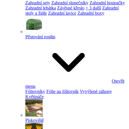
Zahradní sety
Zahradní slunečníky
Zahradní houpačky
Zahradní lehátka
Závěsné křeslo
+ 3 další
Zahradní
stoly a židle
Zahradní lavice
Zahradní boxy
Pěstování rostlin
Otevřít
menu
Fóliovníky
Fólie na fóliovník
Vyvýšené záhony
Květináče
Pískoviště