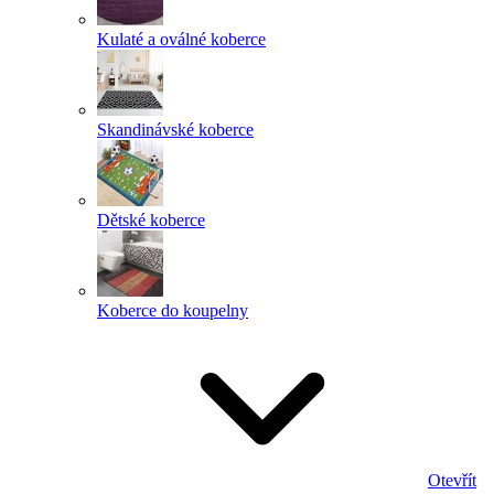
Kulaté a oválné koberce
Skandinávské koberce
Dětské koberce
Koberce do koupelny
Otevřít