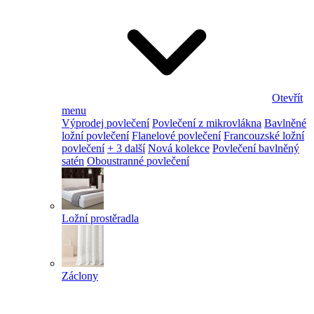
Otevřít
menu
Výprodej povlečení
Povlečení z mikrovlákna
Bavlněné
ložní povlečení
Flanelové povlečení
Francouzské ložní
povlečení
+ 3 další
Nová kolekce
Povlečení bavlněný
satén
Oboustranné povlečení
Ložní prostěradla
Záclony