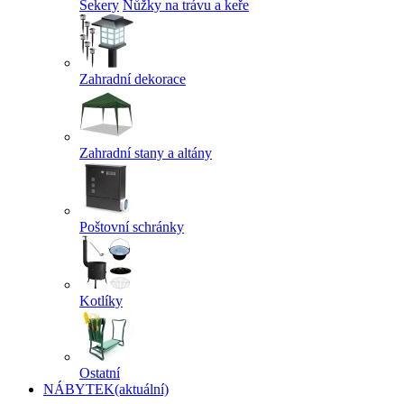
Sekery
Nůžky na trávu a keře
Zahradní dekorace
Zahradní stany a altány
Poštovní schránky
Kotlíky
Ostatní
NÁBYTEK
(aktuální)