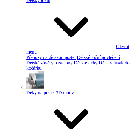
Dětský textil
Otevřít
menu
Přehozy na dětskou postel
Dětské ložní povlečení
Dětské závěsy a záclony
Dětské deky
Dětský fusak do
kočárku
Deky na postel 3D motiv