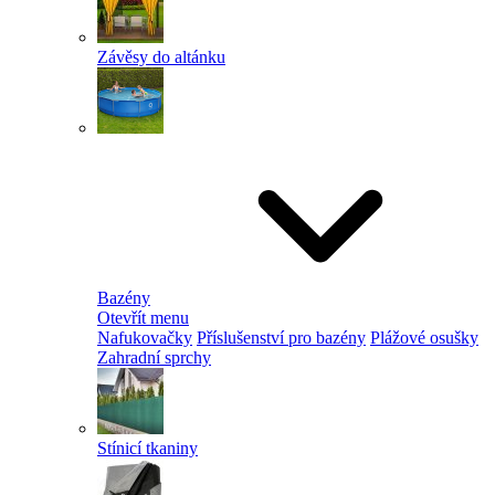
Závěsy do altánku
Bazény
Otevřít menu
Nafukovačky
Příslušenství pro bazény
Plážové osušky
Zahradní sprchy
Stínicí tkaniny