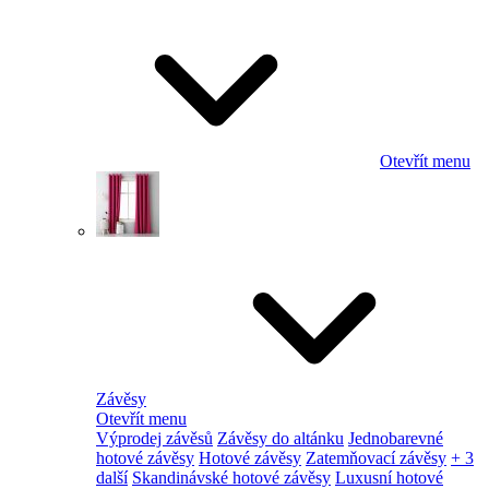
Otevřít menu
Závěsy
Otevřít menu
Výprodej závěsů
Závěsy do altánku
Jednobarevné
hotové závěsy
Hotové závěsy
Zatemňovací závěsy
+ 3
další
Skandinávské hotové závěsy
Luxusní hotové