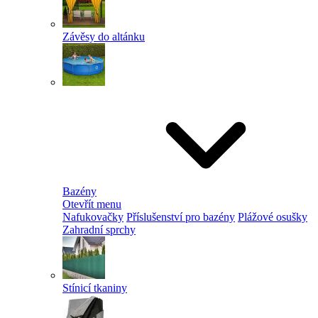
Závěsy do altánku
Bazény
Otevřít menu
Nafukovačky
Příslušenství pro bazény
Plážové osušky
Zahradní sprchy
Stínicí tkaniny