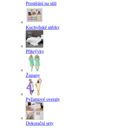
Prostírání na stůl
Kuchyňské utěrky
Přikrývky
Župany
Pyžamové overaly
Dekorační sety