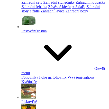
Zahradní sety
Zahradní slunečníky
Zahradní houpačky
Zahradní lehátka
Závěsné křeslo
+ 3 další
Zahradní
stoly a židle
Zahradní lavice
Zahradní boxy
Pěstování rostlin
Otevřít
menu
Fóliovníky
Fólie na fóliovník
Vyvýšené záhony
Květináče
Pískoviště