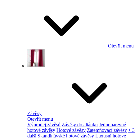
Otevřít menu
Závěsy
Otevřít menu
Výprodej závěsů
Závěsy do altánku
Jednobarevné
hotové závěsy
Hotové závěsy
Zatemňovací závěsy
+ 3
další
Skandinávské hotové závěsy
Luxusní hotové