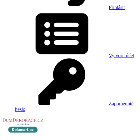
Přihlásit
Vytvořit účet
Zapomenuté
heslo