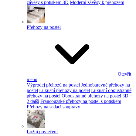
závěsy s potiskem 3D
Moderní závěsy k přehozem
Přehozy na postel
Otevřít
menu
Výprodej přehozů na postel
Jednobarevné přehozy na
postel
Luxusní přehozy na postel
Luxusní oboustranné
přehozy na postel
Oboustranné přehozy na postel 3D
+
2 další
Francouzské přehozy na postel s potiskem
Přehozy na sedací soupravy
Ložní povlečení