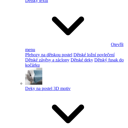
Dětský textil
Otevřít
menu
Přehozy na dětskou postel
Dětské ložní povlečení
Dětské závěsy a záclony
Dětské deky
Dětský fusak do
kočárku
Deky na postel 3D motiv