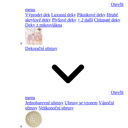
Otevřít
menu
Výprodej dek
Luxusní deky
Piknikové deky
Hrubé
akrylové deky
Plyšové deky
+ 2 další
Chlupaté deky
Deky z mikrovlákna
Dekorační ubrusy
Otevřít
menu
Jednobarevné ubrusy
Ubrusy se vzorem
Vánoční
ubrusy
Velikonoční ubrusy