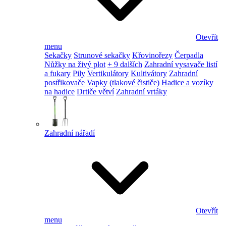
Otevřít
menu
Sekačky
Strunové sekačky
Křovinořezy
Čerpadla
Nůžky na živý plot
+ 9 dalších
Zahradní vysavače listí
a fukary
Pily
Vertikulátory
Kultivátory
Zahradní
postřikovače
Vapky (tlakové čističe)
Hadice a vozíky
na hadice
Drtiče větví
Zahradní vrtáky
Zahradní nářadí
Otevřít
menu