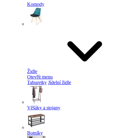
Komody
Židle
Otevřít menu
Taburetky
Jídelní židle
Věšáky a stojany
Botníky