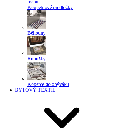
menu
Koupelnové předložky
Běhouny
Rohožky
Koberce do obýváku
BYTOVÝ TEXTIL