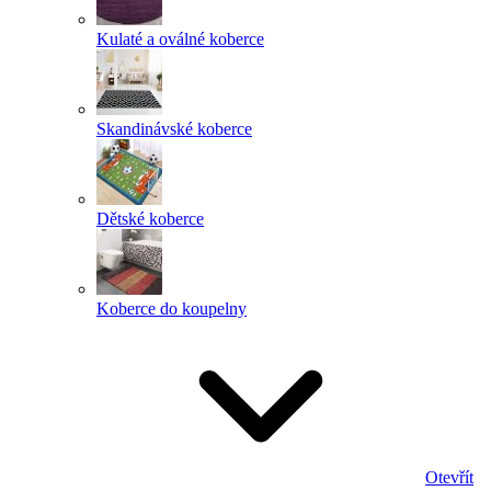
Kulaté a oválné koberce
Skandinávské koberce
Dětské koberce
Koberce do koupelny
Otevřít