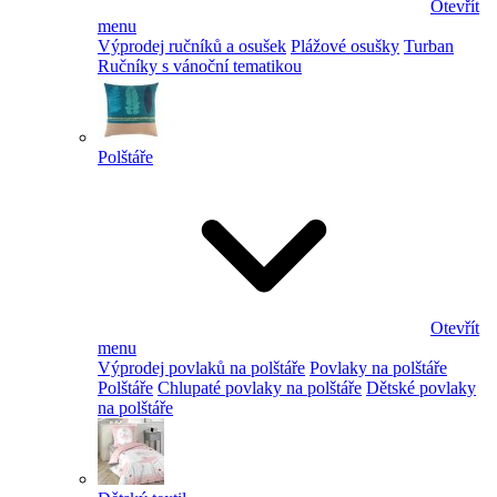
Otevřít
menu
Výprodej ručníků a osušek
Plážové osušky
Turban
Ručníky s vánoční tematikou
Polštáře
Otevřít
menu
Výprodej povlaků na polštáře
Povlaky na polštáře
Polštáře
Chlupaté povlaky na polštáře
Dětské povlaky
na polštáře