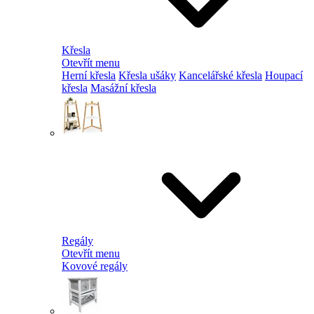
Křesla
Otevřít menu
Herní křesla
Křesla ušáky
Kancelářské křesla
Houpací
křesla
Masážní křesla
Regály
Otevřít menu
Kovové regály