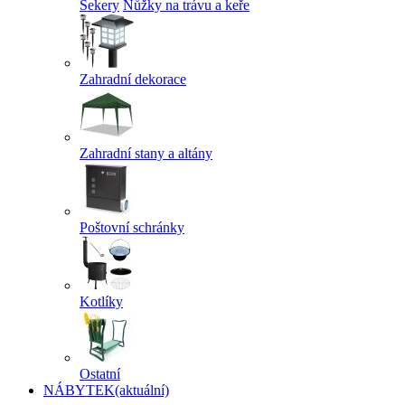
Sekery
Nůžky na trávu a keře
Zahradní dekorace
Zahradní stany a altány
Poštovní schránky
Kotlíky
Ostatní
NÁBYTEK
(aktuální)