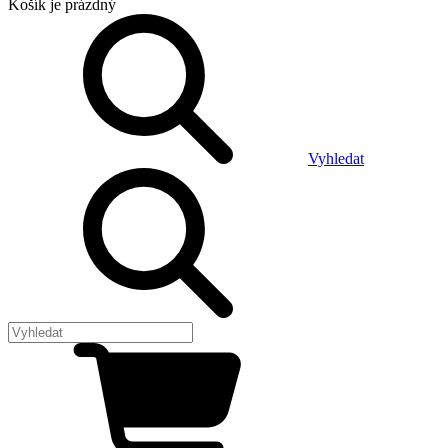
Košík
je prázdný
Vyhledat