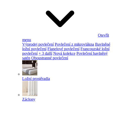
Otevřít
menu
Výprodej povlečení
Povlečení z mikrovlákna
Bavlněné
ložní povlečení
Flanelové povlečení
Francouzské ložní
povlečení
+ 3 další
Nová kolekce
Povlečení bavlněný
satén
Oboustranné povlečení
Ložní prostěradla
Záclony