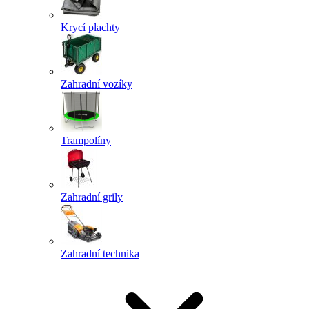
Krycí plachty
Zahradní vozíky
Trampolíny
Zahradní grily
Zahradní technika