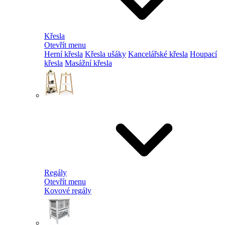
Křesla
Otevřít menu
Herní křesla
Křesla ušáky
Kancelářské křesla
Houpací
křesla
Masážní křesla
Regály
Otevřít menu
Kovové regály