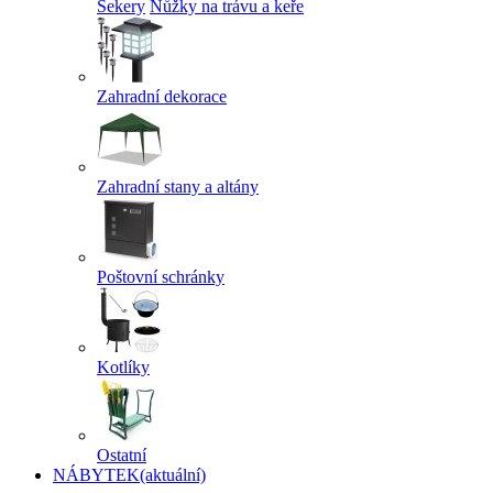
Sekery
Nůžky na trávu a keře
Zahradní dekorace
Zahradní stany a altány
Poštovní schránky
Kotlíky
Ostatní
NÁBYTEK
(aktuální)