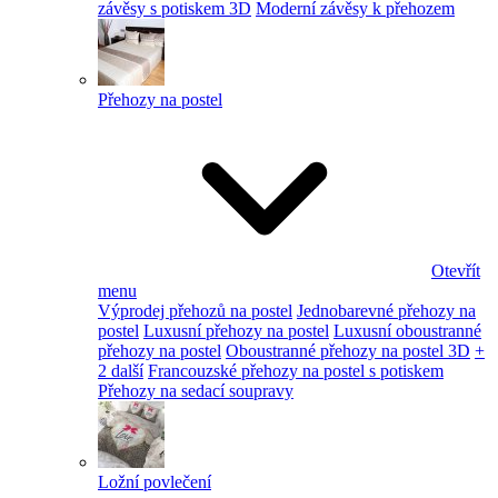
závěsy s potiskem 3D
Moderní závěsy k přehozem
Přehozy na postel
Otevřít
menu
Výprodej přehozů na postel
Jednobarevné přehozy na
postel
Luxusní přehozy na postel
Luxusní oboustranné
přehozy na postel
Oboustranné přehozy na postel 3D
+
2 další
Francouzské přehozy na postel s potiskem
Přehozy na sedací soupravy
Ložní povlečení