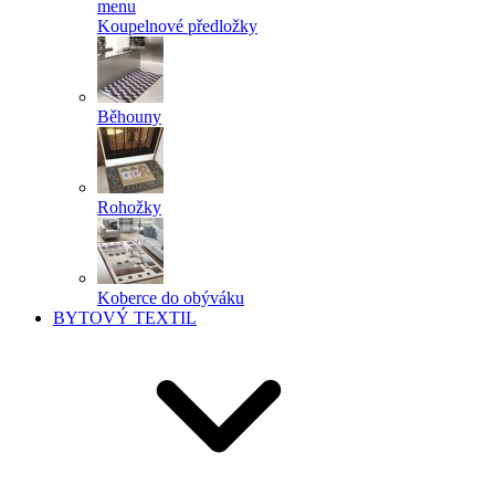
menu
Koupelnové předložky
Běhouny
Rohožky
Koberce do obýváku
BYTOVÝ TEXTIL