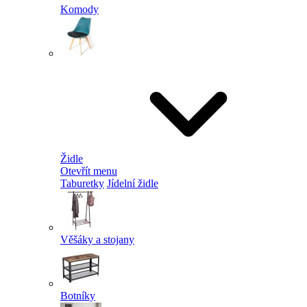
Komody
Židle
Otevřít menu
Taburetky
Jídelní židle
Věšáky a stojany
Botníky