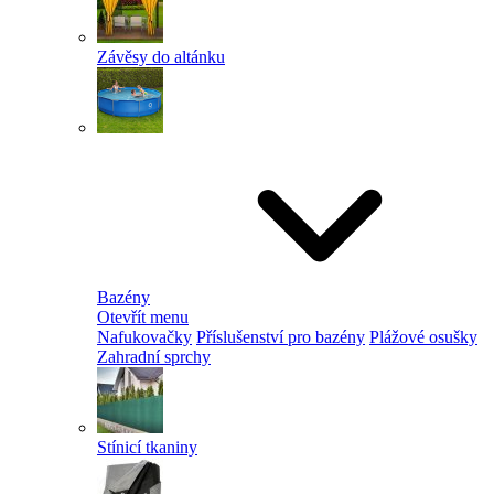
Závěsy do altánku
Bazény
Otevřít menu
Nafukovačky
Příslušenství pro bazény
Plážové osušky
Zahradní sprchy
Stínicí tkaniny