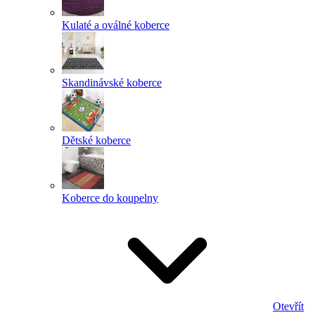
Kulaté a oválné koberce
Skandinávské koberce
Dětské koberce
Koberce do koupelny
Otevřít