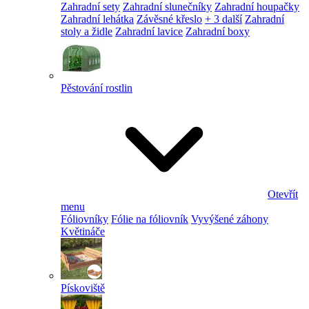
Zahradní sety
Zahradní slunečníky
Zahradní houpačky
Zahradní lehátka
Závěsné křeslo
+ 3 další
Zahradní
stoly a židle
Zahradní lavice
Zahradní boxy
Pěstování rostlin
Otevřít
menu
Fóliovníky
Fólie na fóliovník
Vyvýšené záhony
Květináče
Pískoviště