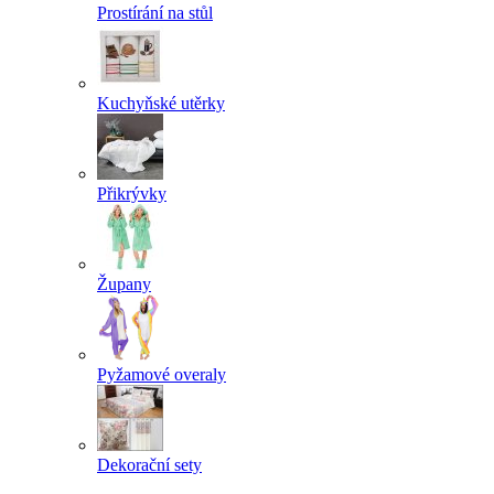
Prostírání na stůl
Kuchyňské utěrky
Přikrývky
Župany
Pyžamové overaly
Dekorační sety