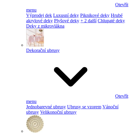
Otevřít
menu
Výprodej dek
Luxusní deky
Piknikové deky
Hrubé
akrylové deky
Plyšové deky
+ 2 další
Chlupaté deky
Deky z mikrovlákna
Dekorační ubrusy
Otevřít
menu
Jednobarevné ubrusy
Ubrusy se vzorem
Vánoční
ubrusy
Velikonoční ubrusy