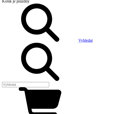
Košík
je prázdný
Vyhledat