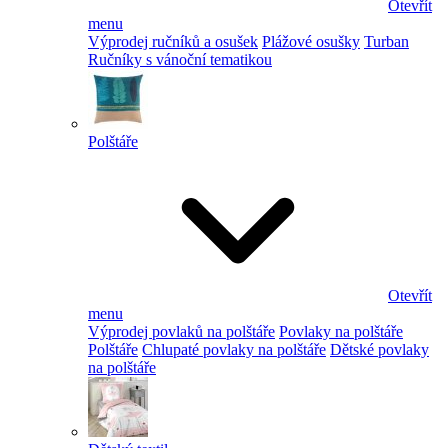
Otevřít
menu
Výprodej ručníků a osušek
Plážové osušky
Turban
Ručníky s vánoční tematikou
Polštáře
Otevřít
menu
Výprodej povlaků na polštáře
Povlaky na polštáře
Polštáře
Chlupaté povlaky na polštáře
Dětské povlaky
na polštáře