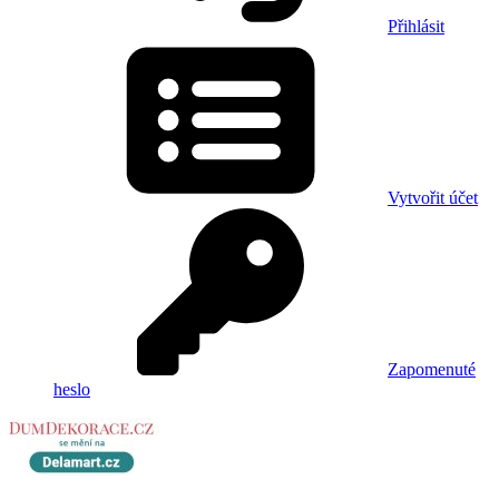
Přihlásit
Vytvořit účet
Zapomenuté
heslo