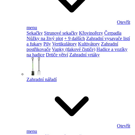
Otevřít
menu
Sekačky
Strunové sekačky
Křovinořezy
Čerpadla
Nůžky na živý plot
+ 9 dalších
Zahradní vysavače listí
a fukary
Pily
Vertikulátory
Kultivátory
Zahradní
postřikovače
Vapky (tlakové čističe)
Hadice a vozíky
na hadice
Drtiče větví
Zahradní vrtáky
Zahradní nářadí
Otevřít
menu