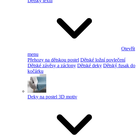
Dětský textil
Otevřít
menu
Přehozy na dětskou postel
Dětské ložní povlečení
Dětské závěsy a záclony
Dětské deky
Dětský fusak do
kočárku
Deky na postel 3D motiv