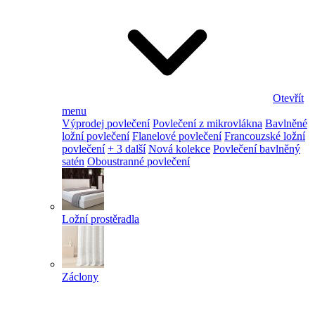
Otevřít
menu
Výprodej povlečení
Povlečení z mikrovlákna
Bavlněné
ložní povlečení
Flanelové povlečení
Francouzské ložní
povlečení
+ 3 další
Nová kolekce
Povlečení bavlněný
satén
Oboustranné povlečení
Ložní prostěradla
Záclony