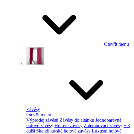
Otevřít menu
Závěsy
Otevřít menu
Výprodej závěsů
Závěsy do altánku
Jednobarevné
hotové závěsy
Hotové závěsy
Zatemňovací závěsy
+ 3
další
Skandinávské hotové závěsy
Luxusní hotové