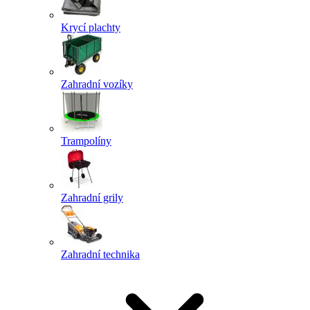
Krycí plachty
Zahradní vozíky
Trampolíny
Zahradní grily
Zahradní technika