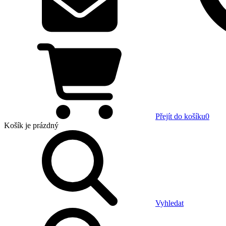
Přejít do košíku
0
Košík
je prázdný
Vyhledat