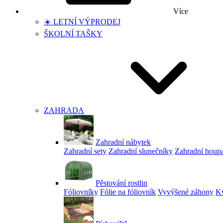
Více
☀️ LETNÍ VÝPRODEJ
ŠKOLNÍ TAŠKY
ZAHRADA
Zahradní nábytek
Zahradní sety
Zahradní slunečníky
Zahradní houp
Pěstování rostlin
Fóliovníky
Fólie na fóliovník
Vyvýšené záhony
Kv