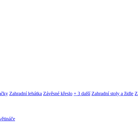
ačky
Zahradní lehátka
Závěsné křeslo
+ 3 další
Zahradní stoly a židle
Z
ětináče