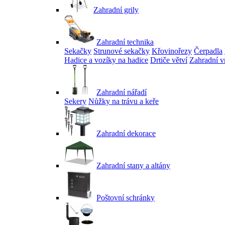
Zahradní grily
Zahradní technika
Sekačky
Strunové sekačky
Křovinořezy
Čerpadla
Hadice a vozíky na hadice
Drtiče větví
Zahradní v
Zahradní nářadí
Sekery
Nůžky na trávu a keře
Zahradní dekorace
Zahradní stany a altány
Poštovní schránky