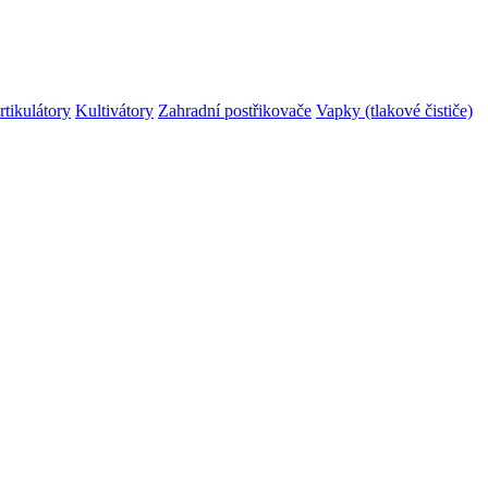
rtikulátory
Kultivátory
Zahradní postřikovače
Vapky (tlakové čističe)