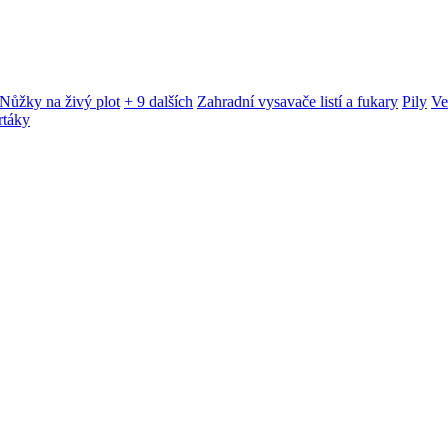
Nůžky na živý plot
+ 9 dalších
Zahradní vysavače listí a fukary
Pily
Ve
rtáky