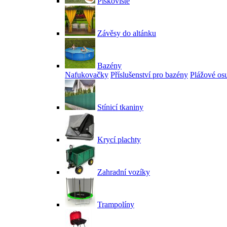
Pískoviště
Závěsy do altánku
Bazény
Nafukovačky
Příslušenství pro bazény
Plážové os
Stínicí tkaniny
Krycí plachty
Zahradní vozíky
Trampolíny