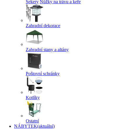
Sekery
Nůžky na trávu a keře
Zahradní dekorace
Zahradní stany a altány
Poštovní schránky
Kotlíky
Ostatní
NÁBYTEK
(aktuální)