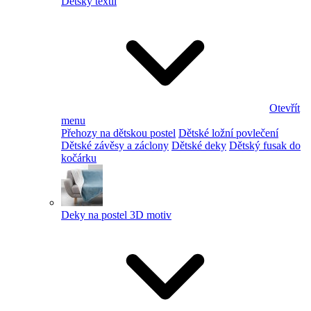
Dětský textil
Otevřít
menu
Přehozy na dětskou postel
Dětské ložní povlečení
Dětské závěsy a záclony
Dětské deky
Dětský fusak do
kočárku
Deky na postel 3D motiv