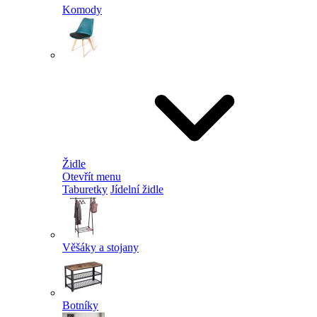
Komody
Židle
Otevřít menu
Taburetky
Jídelní židle
Věšáky a stojany
Botníky