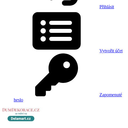
Přihlásit
Vytvořit účet
Zapomenuté
heslo