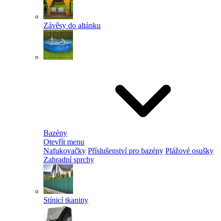
Závěsy do altánku
Bazény
Otevřít menu
Nafukovačky
Příslušenství pro bazény
Plážové osušky
Zahradní sprchy
Stínicí tkaniny