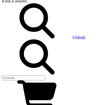
Košík
je prázdný
Vyhledat