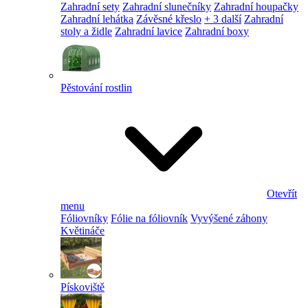
Zahradní sety
Zahradní slunečníky
Zahradní houpačky
Zahradní lehátka
Závěsné křeslo
+ 3 další
Zahradní
stoly a židle
Zahradní lavice
Zahradní boxy
Pěstování rostlin
Otevřít
menu
Fóliovníky
Fólie na fóliovník
Vyvýšené záhony
Květináče
Pískoviště