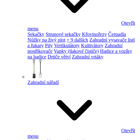
Otevřít
menu
Sekačky
Strunové sekačky
Křovinořezy
Čerpadla
Nůžky na živý plot
+ 9 dalších
Zahradní vysavače listí
a fukary
Pily
Vertikulátory
Kultivátory
Zahradní
postřikovače
Vapky (tlakové čističe)
Hadice a vozíky
na hadice
Drtiče větví
Zahradní vrtáky
Zahradní nářadí
Otevřít
menu