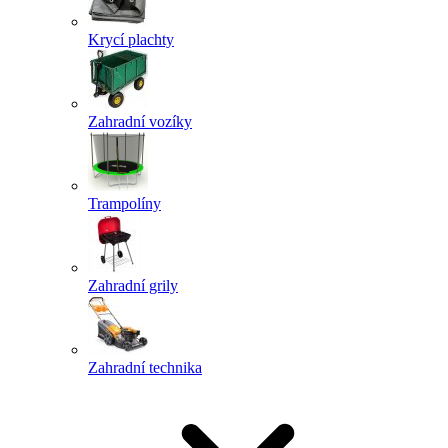
Krycí plachty
Zahradní vozíky
Trampolíny
Zahradní grily
Zahradní technika