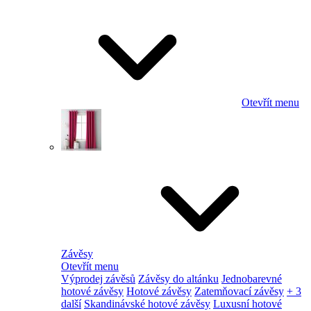
Otevřít menu
Závěsy
Otevřít menu
Výprodej závěsů
Závěsy do altánku
Jednobarevné
hotové závěsy
Hotové závěsy
Zatemňovací závěsy
+ 3
další
Skandinávské hotové závěsy
Luxusní hotové