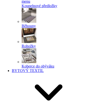
menu
Koupelnové předložky
Běhouny
Rohožky
Koberce do obýváku
BYTOVÝ TEXTIL