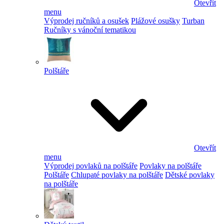
Otevřít
menu
Výprodej ručníků a osušek
Plážové osušky
Turban
Ručníky s vánoční tematikou
Polštáře
Otevřít
menu
Výprodej povlaků na polštáře
Povlaky na polštáře
Polštáře
Chlupaté povlaky na polštáře
Dětské povlaky
na polštáře