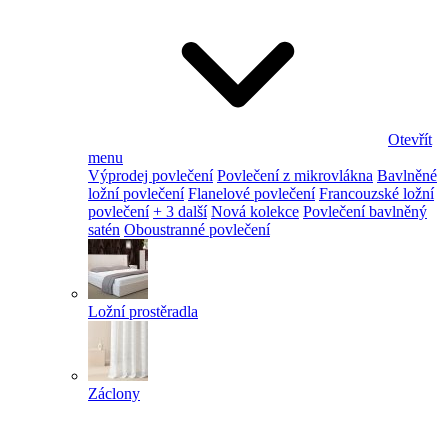
Otevřít
menu
Výprodej povlečení
Povlečení z mikrovlákna
Bavlněné
ložní povlečení
Flanelové povlečení
Francouzské ložní
povlečení
+ 3 další
Nová kolekce
Povlečení bavlněný
satén
Oboustranné povlečení
Ložní prostěradla
Záclony