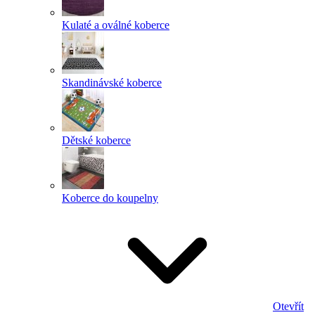
Kulaté a oválné koberce
Skandinávské koberce
Dětské koberce
Koberce do koupelny
Otevřít