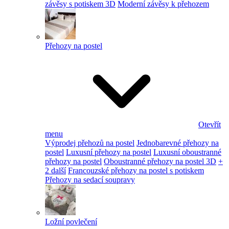
závěsy s potiskem 3D
Moderní závěsy k přehozem
Přehozy na postel
Otevřít
menu
Výprodej přehozů na postel
Jednobarevné přehozy na
postel
Luxusní přehozy na postel
Luxusní oboustranné
přehozy na postel
Oboustranné přehozy na postel 3D
+
2 další
Francouzské přehozy na postel s potiskem
Přehozy na sedací soupravy
Ložní povlečení