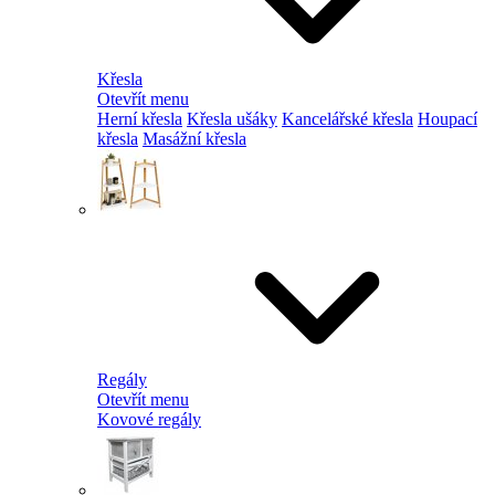
Křesla
Otevřít menu
Herní křesla
Křesla ušáky
Kancelářské křesla
Houpací
křesla
Masážní křesla
Regály
Otevřít menu
Kovové regály