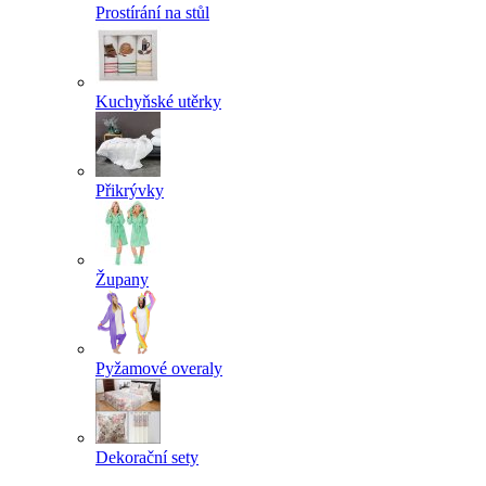
Prostírání na stůl
Kuchyňské utěrky
Přikrývky
Župany
Pyžamové overaly
Dekorační sety