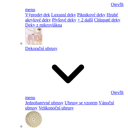
Otevřít
menu
Výprodej dek
Luxusní deky
Piknikové deky
Hrubé
akrylové deky
Plyšové deky
+ 2 další
Chlupaté deky
Deky z mikrovlákna
Dekorační ubrusy
Otevřít
menu
Jednobarevné ubrusy
Ubrusy se vzorem
Vánoční
ubrusy
Velikonoční ubrusy