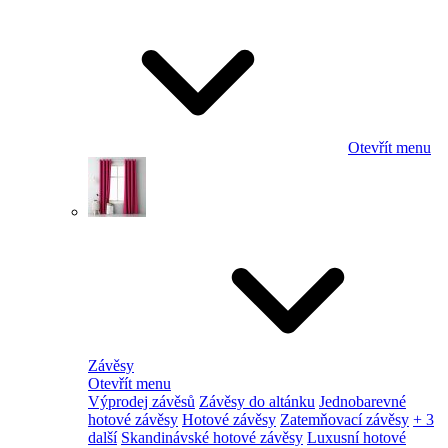
Otevřít menu
Závěsy
Otevřít menu
Výprodej závěsů
Závěsy do altánku
Jednobarevné
hotové závěsy
Hotové závěsy
Zatemňovací závěsy
+ 3
další
Skandinávské hotové závěsy
Luxusní hotové