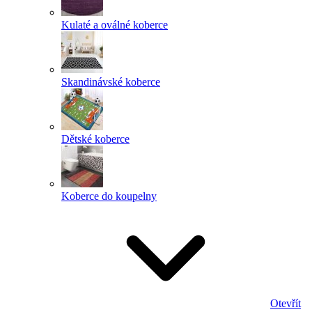
Kulaté a oválné koberce
Skandinávské koberce
Dětské koberce
Koberce do koupelny
Otevřít