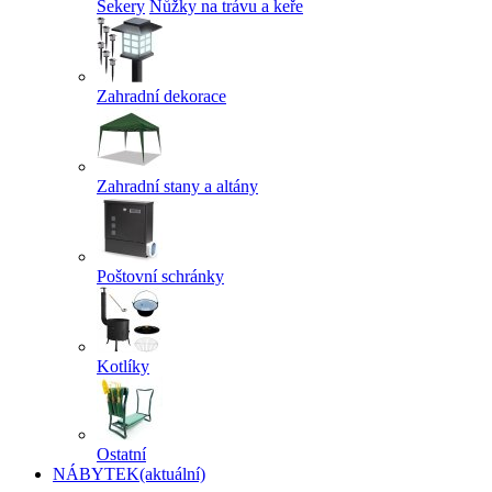
Sekery
Nůžky na trávu a keře
Zahradní dekorace
Zahradní stany a altány
Poštovní schránky
Kotlíky
Ostatní
NÁBYTEK
(aktuální)