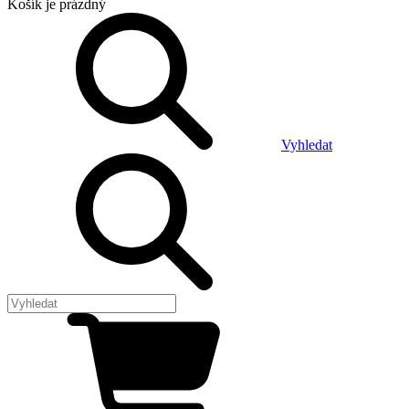
Košík
je prázdný
Vyhledat