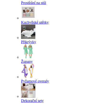
Prostírání na stůl
Kuchyňské utěrky
Přikrývky
Župany
Pyžamové overaly
Dekorační sety