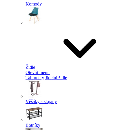
Komody
Židle
Otevřít menu
Taburetky
Jídelní židle
Věšáky a stojany
Botníky