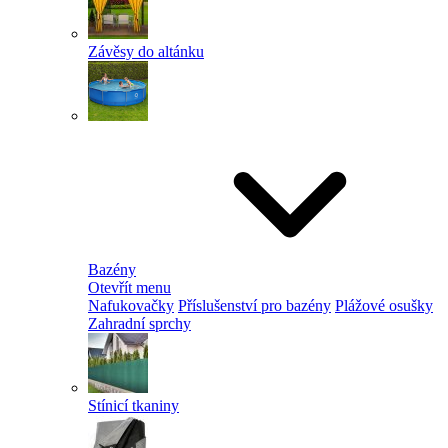
Závěsy do altánku
Bazény
Otevřít menu
Nafukovačky
Příslušenství pro bazény
Plážové osušky
Zahradní sprchy
Stínicí tkaniny