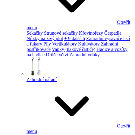
Otevřít
menu
Sekačky
Strunové sekačky
Křovinořezy
Čerpadla
Nůžky na živý plot
+ 9 dalších
Zahradní vysavače listí
a fukary
Pily
Vertikulátory
Kultivátory
Zahradní
postřikovače
Vapky (tlakové čističe)
Hadice a vozíky
na hadice
Drtiče větví
Zahradní vrtáky
Zahradní nářadí
Otevřít
menu