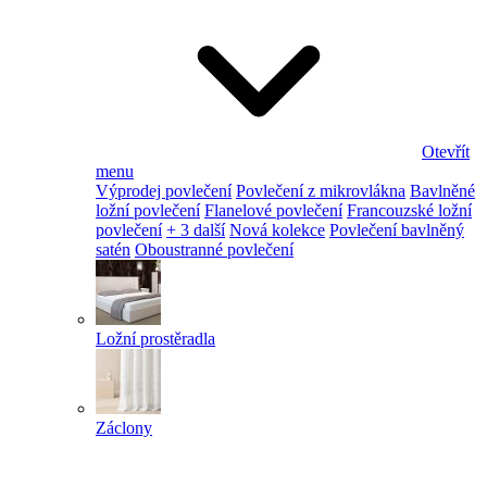
Otevřít
menu
Výprodej povlečení
Povlečení z mikrovlákna
Bavlněné
ložní povlečení
Flanelové povlečení
Francouzské ložní
povlečení
+ 3 další
Nová kolekce
Povlečení bavlněný
satén
Oboustranné povlečení
Ložní prostěradla
Záclony