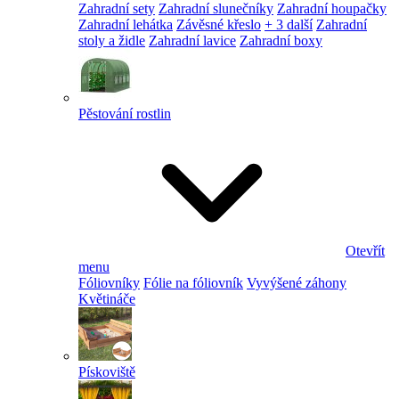
Zahradní sety
Zahradní slunečníky
Zahradní houpačky
Zahradní lehátka
Závěsné křeslo
+ 3 další
Zahradní
stoly a židle
Zahradní lavice
Zahradní boxy
Pěstování rostlin
Otevřít
menu
Fóliovníky
Fólie na fóliovník
Vyvýšené záhony
Květináče
Pískoviště