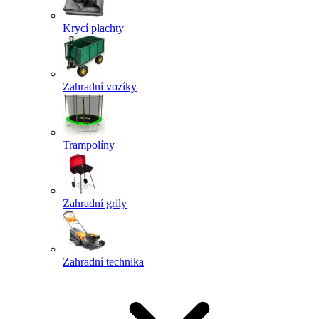
Krycí plachty
Zahradní vozíky
Trampolíny
Zahradní grily
Zahradní technika