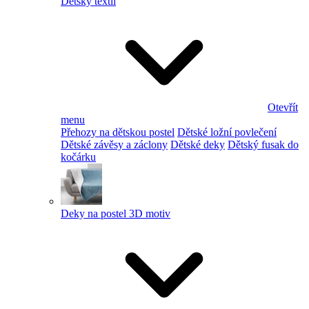
Dětský textil
Otevřít
menu
Přehozy na dětskou postel
Dětské ložní povlečení
Dětské závěsy a záclony
Dětské deky
Dětský fusak do
kočárku
Deky na postel 3D motiv