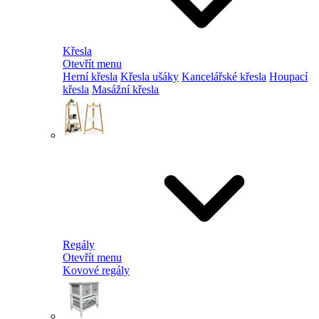
Křesla
Otevřít menu
Herní křesla
Křesla ušáky
Kancelářské křesla
Houpací
křesla
Masážní křesla
Regály
Otevřít menu
Kovové regály