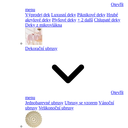
Otevřít
menu
Výprodej dek
Luxusní deky
Piknikové deky
Hrubé
akrylové deky
Plyšové deky
+ 2 další
Chlupaté deky
Deky z mikrovlákna
Dekorační ubrusy
Otevřít
menu
Jednobarevné ubrusy
Ubrusy se vzorem
Vánoční
ubrusy
Velikonoční ubrusy