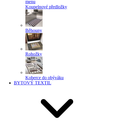
menu
Koupelnové předložky
Běhouny
Rohožky
Koberce do obýváku
BYTOVÝ TEXTIL