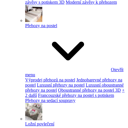
závěsy s potiskem 3D
Moderní závěsy k přehozem
Přehozy na postel
Otevřít
menu
Výprodej přehozů na postel
Jednobarevné přehozy na
postel
Luxusní přehozy na postel
Luxusní oboustranné
přehozy na postel
Oboustranné přehozy na postel 3D
+
2 další
Francouzské přehozy na postel s potiskem
Přehozy na sedací soupravy
Ložní povlečení