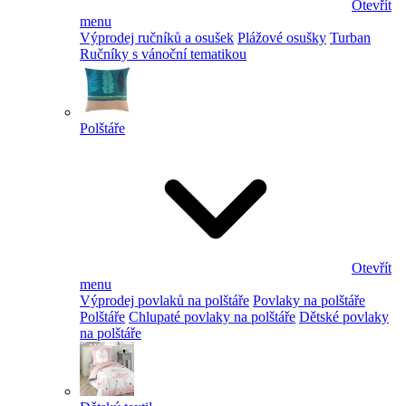
Otevřít
menu
Výprodej ručníků a osušek
Plážové osušky
Turban
Ručníky s vánoční tematikou
Polštáře
Otevřít
menu
Výprodej povlaků na polštáře
Povlaky na polštáře
Polštáře
Chlupaté povlaky na polštáře
Dětské povlaky
na polštáře