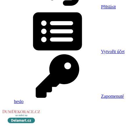
Přihlásit
Vytvořit účet
Zapomenuté
heslo