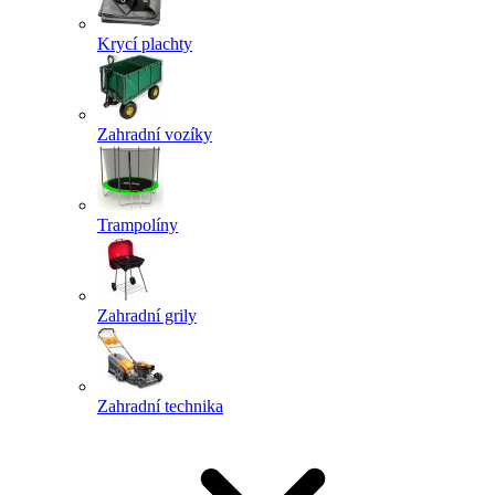
Krycí plachty
Zahradní vozíky
Trampolíny
Zahradní grily
Zahradní technika