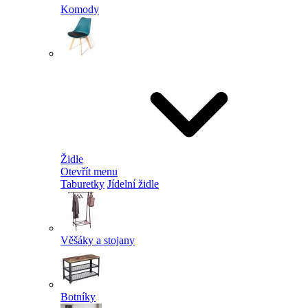
Komody
Židle
Otevřít menu
Taburetky
Jídelní židle
Věšáky a stojany
Botníky