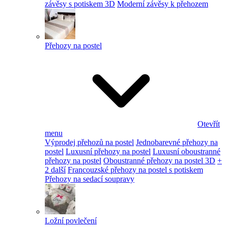
závěsy s potiskem 3D
Moderní závěsy k přehozem
Přehozy na postel
Otevřít
menu
Výprodej přehozů na postel
Jednobarevné přehozy na
postel
Luxusní přehozy na postel
Luxusní oboustranné
přehozy na postel
Oboustranné přehozy na postel 3D
+
2 další
Francouzské přehozy na postel s potiskem
Přehozy na sedací soupravy
Ložní povlečení