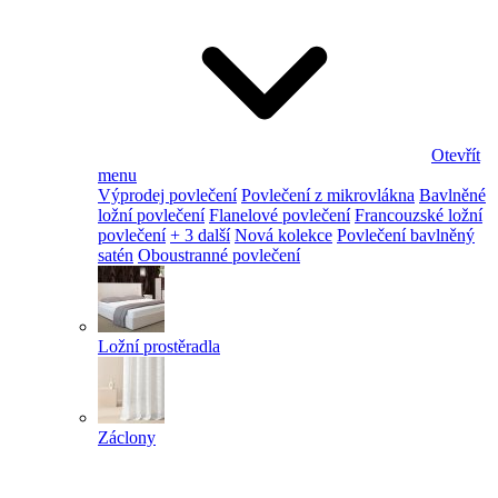
Otevřít
menu
Výprodej povlečení
Povlečení z mikrovlákna
Bavlněné
ložní povlečení
Flanelové povlečení
Francouzské ložní
povlečení
+ 3 další
Nová kolekce
Povlečení bavlněný
satén
Oboustranné povlečení
Ložní prostěradla
Záclony