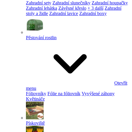
Zahradní sety
Zahradní slunečníky
Zahradní houpačky
Zahradní lehátka
Závěsné křeslo
+ 3 další
Zahradní
stoly a židle
Zahradní lavice
Zahradní boxy
Pěstování rostlin
Otevřít
menu
Fóliovníky
Fólie na fóliovník
Vyvýšené záhony
Květináče
Pískoviště