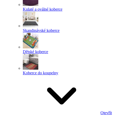
Kulaté a oválné koberce
Skandinávské koberce
Dětské koberce
Koberce do koupelny
Otevřít