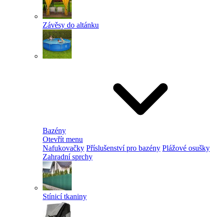
Závěsy do altánku
Bazény
Otevřít menu
Nafukovačky
Příslušenství pro bazény
Plážové osušky
Zahradní sprchy
Stínicí tkaniny