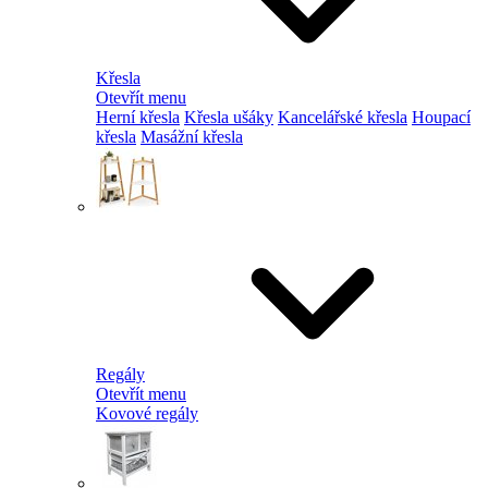
Křesla
Otevřít menu
Herní křesla
Křesla ušáky
Kancelářské křesla
Houpací
křesla
Masážní křesla
Regály
Otevřít menu
Kovové regály