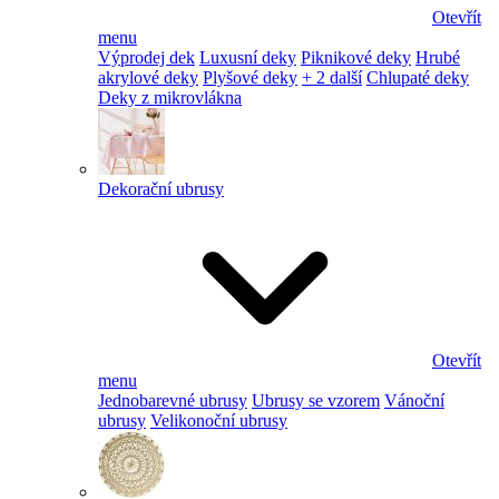
Otevřít
menu
Výprodej dek
Luxusní deky
Piknikové deky
Hrubé
akrylové deky
Plyšové deky
+ 2 další
Chlupaté deky
Deky z mikrovlákna
Dekorační ubrusy
Otevřít
menu
Jednobarevné ubrusy
Ubrusy se vzorem
Vánoční
ubrusy
Velikonoční ubrusy