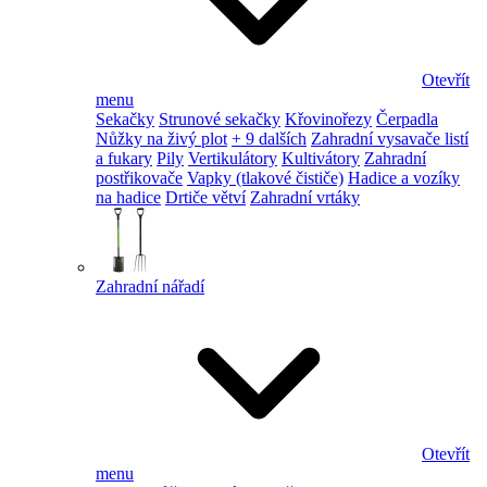
Otevřít
menu
Sekačky
Strunové sekačky
Křovinořezy
Čerpadla
Nůžky na živý plot
+ 9 dalších
Zahradní vysavače listí
a fukary
Pily
Vertikulátory
Kultivátory
Zahradní
postřikovače
Vapky (tlakové čističe)
Hadice a vozíky
na hadice
Drtiče větví
Zahradní vrtáky
Zahradní nářadí
Otevřít
menu