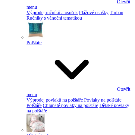
Otevřít
menu
Výprodej ručníků a osušek
Plážové osušky
Turban
Ručníky s vánoční tematikou
Polštáře
Otevřít
menu
Výprodej povlaků na polštáře
Povlaky na polštáře
Polštáře
Chlupaté povlaky na polštáře
Dětské povlaky
na polštáře