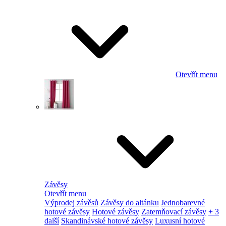
Otevřít menu
Závěsy
Otevřít menu
Výprodej závěsů
Závěsy do altánku
Jednobarevné
hotové závěsy
Hotové závěsy
Zatemňovací závěsy
+ 3
další
Skandinávské hotové závěsy
Luxusní hotové