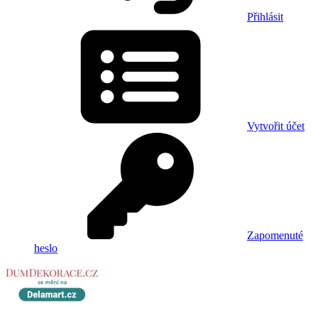
Přihlásit
Vytvořit účet
Zapomenuté
heslo