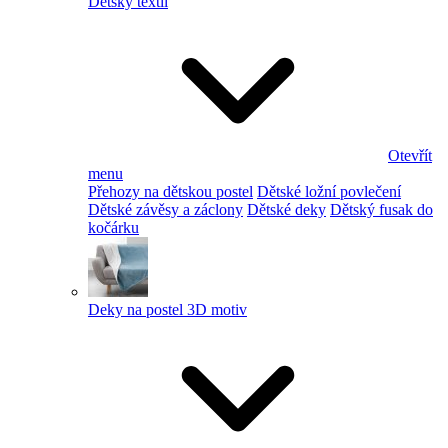
Dětský textil
Otevřít
menu
Přehozy na dětskou postel
Dětské ložní povlečení
Dětské závěsy a záclony
Dětské deky
Dětský fusak do
kočárku
Deky na postel 3D motiv