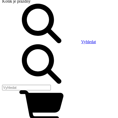
Košík
je prázdný
Vyhledat