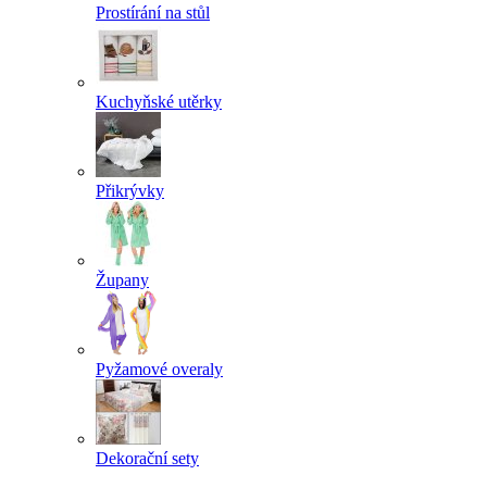
Prostírání na stůl
Kuchyňské utěrky
Přikrývky
Župany
Pyžamové overaly
Dekorační sety