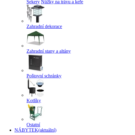
Sekery
Nůžky na trávu a keře
Zahradní dekorace
Zahradní stany a altány
Poštovní schránky
Kotlíky
Ostatní
NÁBYTEK
(aktuální)