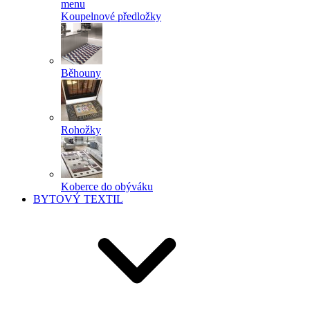
menu
Koupelnové předložky
Běhouny
Rohožky
Koberce do obýváku
BYTOVÝ TEXTIL