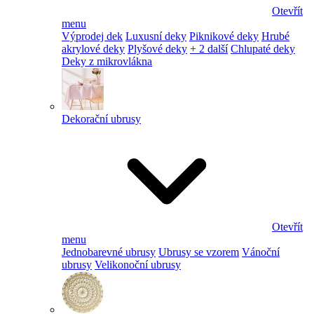
Otevřít
menu
Výprodej dek
Luxusní deky
Piknikové deky
Hrubé
akrylové deky
Plyšové deky
+ 2 další
Chlupaté deky
Deky z mikrovlákna
Dekorační ubrusy
Otevřít
menu
Jednobarevné ubrusy
Ubrusy se vzorem
Vánoční
ubrusy
Velikonoční ubrusy