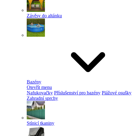
Závěsy do altánku
Bazény
Otevřít menu
Nafukovačky
Příslušenství pro bazény
Plážové osušky
Zahradní sprchy
Stínicí tkaniny