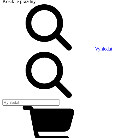
Košík
je prázdný
Vyhledat