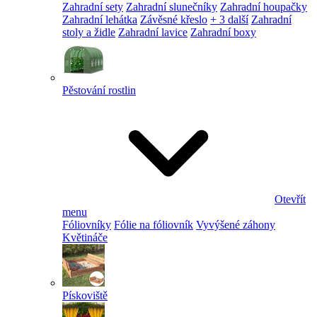
Zahradní sety
Zahradní slunečníky
Zahradní houpačky
Zahradní lehátka
Závěsné křeslo
+ 3 další
Zahradní
stoly a židle
Zahradní lavice
Zahradní boxy
Pěstování rostlin
Otevřít
menu
Fóliovníky
Fólie na fóliovník
Vyvýšené záhony
Květináče
Pískoviště