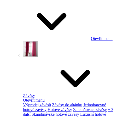
Otevřít menu
Závěsy
Otevřít menu
Výprodej závěsů
Závěsy do altánku
Jednobarevné
hotové závěsy
Hotové závěsy
Zatemňovací závěsy
+ 3
další
Skandinávské hotové závěsy
Luxusní hotové