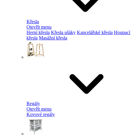
Křesla
Otevřít menu
Herní křesla
Křesla ušáky
Kancelářské křesla
Houpací
křesla
Masážní křesla
Regály
Otevřít menu
Kovové regály