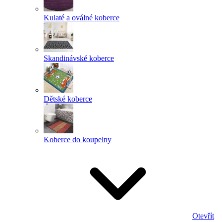
Kulaté a oválné koberce
Skandinávské koberce
Dětské koberce
Koberce do koupelny
Otevřít