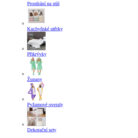
Prostírání na stůl
Kuchyňské utěrky
Přikrývky
Župany
Pyžamové overaly
Dekorační sety