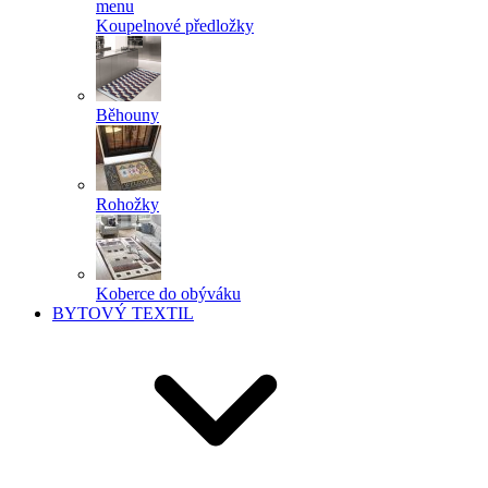
menu
Koupelnové předložky
Běhouny
Rohožky
Koberce do obýváku
BYTOVÝ TEXTIL