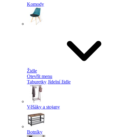
Komody
Židle
Otevřít menu
Taburetky
Jídelní židle
Věšáky a stojany
Botníky