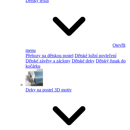
Dětský textil
Otevřít
menu
Přehozy na dětskou postel
Dětské ložní povlečení
Dětské závěsy a záclony
Dětské deky
Dětský fusak do
kočárku
Deky na postel 3D motiv