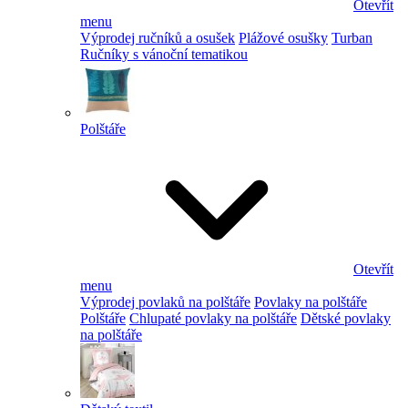
Otevřít
menu
Výprodej ručníků a osušek
Plážové osušky
Turban
Ručníky s vánoční tematikou
Polštáře
Otevřít
menu
Výprodej povlaků na polštáře
Povlaky na polštáře
Polštáře
Chlupaté povlaky na polštáře
Dětské povlaky
na polštáře