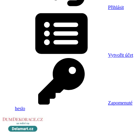
Přihlásit
Vytvořit účet
Zapomenuté
heslo