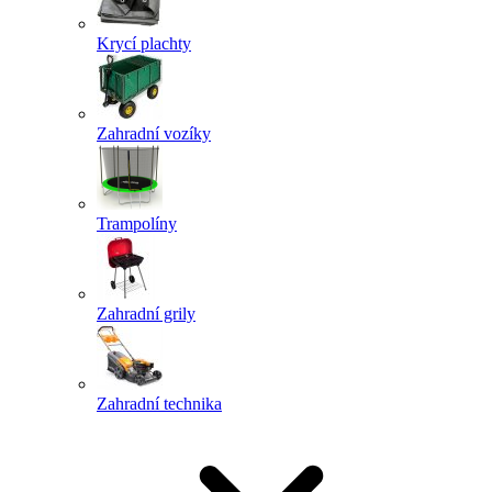
Krycí plachty
Zahradní vozíky
Trampolíny
Zahradní grily
Zahradní technika