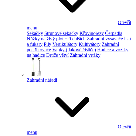
Otevřít
menu
Sekačky
Strunové sekačky
Křovinořezy
Čerpadla
Nůžky na živý plot
+ 9 dalších
Zahradní vysavače listí
a fukary
Pily
Vertikulátory
Kultivátory
Zahradní
postřikovače
Vapky (tlakové čističe)
Hadice a vozíky
na hadice
Drtiče větví
Zahradní vrtáky
Zahradní nářadí
Otevřít
menu