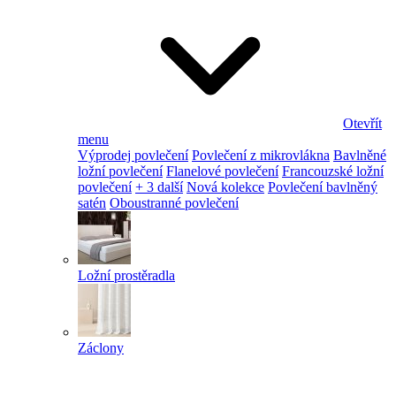
Otevřít
menu
Výprodej povlečení
Povlečení z mikrovlákna
Bavlněné
ložní povlečení
Flanelové povlečení
Francouzské ložní
povlečení
+ 3 další
Nová kolekce
Povlečení bavlněný
satén
Oboustranné povlečení
Ložní prostěradla
Záclony