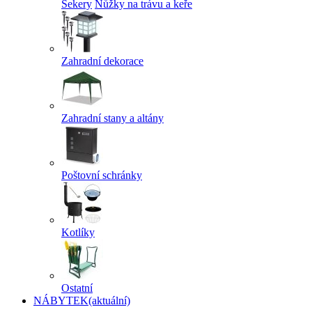
Sekery
Nůžky na trávu a keře
Zahradní dekorace
Zahradní stany a altány
Poštovní schránky
Kotlíky
Ostatní
NÁBYTEK
(aktuální)