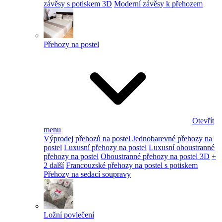
závěsy s potiskem 3D
Moderní závěsy k přehozem
Přehozy na postel
Otevřít
menu
Výprodej přehozů na postel
Jednobarevné přehozy na
postel
Luxusní přehozy na postel
Luxusní oboustranné
přehozy na postel
Oboustranné přehozy na postel 3D
+
2 další
Francouzské přehozy na postel s potiskem
Přehozy na sedací soupravy
Ložní povlečení