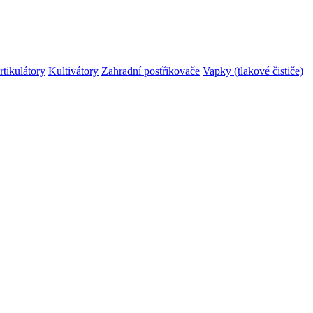
rtikulátory
Kultivátory
Zahradní postřikovače
Vapky (tlakové čističe)