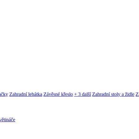
ačky
Zahradní lehátka
Závěsné křeslo
+ 3 další
Zahradní stoly a židle
Z
ětináče