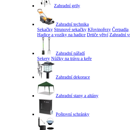
Zahradní grily
Zahradní technika
Sekačky
Strunové sekačky
Křovinořezy
Čerpadla
Hadice a vozíky na hadice
Drtiče větví
Zahradní v
Zahradní nářadí
Sekery
Nůžky na trávu a keře
Zahradní dekorace
Zahradní stany a altány
Poštovní schránky