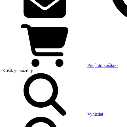
Přejít do košíku
0
Košík
je prázdný
Vyhledat