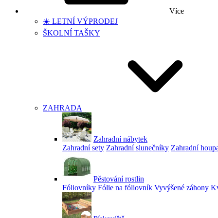
Více
☀️ LETNÍ VÝPRODEJ
ŠKOLNÍ TAŠKY
ZAHRADA
Zahradní nábytek
Zahradní sety
Zahradní slunečníky
Zahradní houp
Pěstování rostlin
Fóliovníky
Fólie na fóliovník
Vyvýšené záhony
Kv