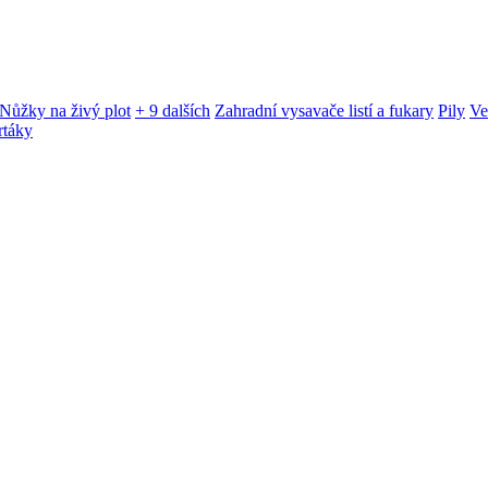
Nůžky na živý plot
+ 9 dalších
Zahradní vysavače listí a fukary
Pily
Ve
rtáky