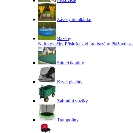
Pískoviště
Závěsy do altánku
Bazény
Nafukovačky
Příslušenství pro bazény
Plážové os
Stínicí tkaniny
Krycí plachty
Zahradní vozíky
Trampolíny