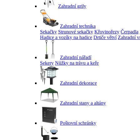
Zahradní grily
Zahradní technika
Sekačky
Strunové sekačky
Křovinořezy
Čerpadla
Hadice a vozíky na hadice
Drtiče větví
Zahradní v
Zahradní nářadí
Sekery
Nůžky na trávu a keře
Zahradní dekorace
Zahradní stany a altány
Poštovní schránky