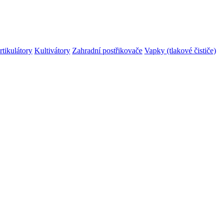
rtikulátory
Kultivátory
Zahradní postřikovače
Vapky (tlakové čističe)