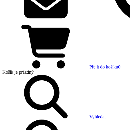
Přejít do košíku
0
Košík
je prázdný
Vyhledat