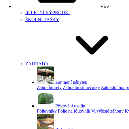
Více
☀️ LETNÍ VÝPRODEJ
ŠKOLNÍ TAŠKY
ZAHRADA
Zahradní nábytek
Zahradní sety
Zahradní slunečníky
Zahradní houp
Pěstování rostlin
Fóliovníky
Fólie na fóliovník
Vyvýšené záhony
Kv