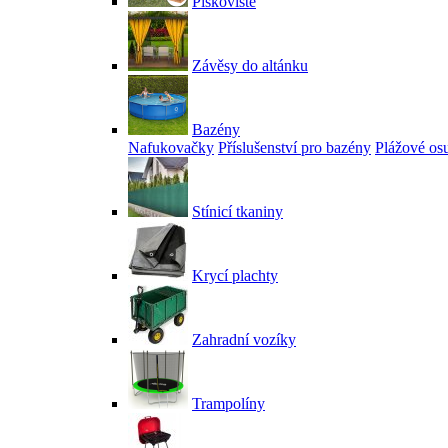
Pískoviště
Závěsy do altánku
Bazény
Nafukovačky
Příslušenství pro bazény
Plážové os
Stínicí tkaniny
Krycí plachty
Zahradní vozíky
Trampolíny