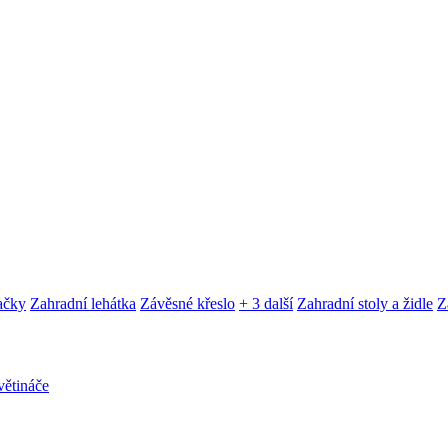
ačky
Zahradní lehátka
Závěsné křeslo
+ 3 další
Zahradní stoly a židle
Z
ětináče