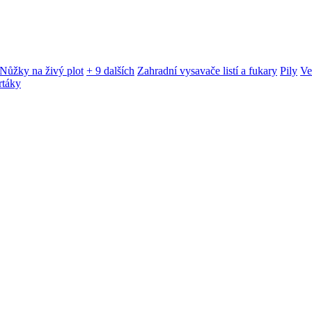
Nůžky na živý plot
+ 9 dalších
Zahradní vysavače listí a fukary
Pily
Ve
rtáky