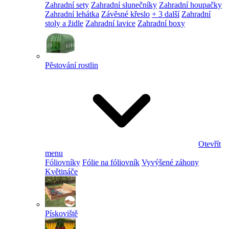
Zahradní sety
Zahradní slunečníky
Zahradní houpačky
Zahradní lehátka
Závěsné křeslo
+ 3 další
Zahradní
stoly a židle
Zahradní lavice
Zahradní boxy
Pěstování rostlin
Otevřít
menu
Fóliovníky
Fólie na fóliovník
Vyvýšené záhony
Květináče
Pískoviště