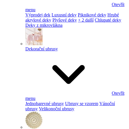
Otevřít
menu
Výprodej dek
Luxusní deky
Piknikové deky
Hrubé
akrylové deky
Plyšové deky
+ 2 další
Chlupaté deky
Deky z mikrovlákna
Dekorační ubrusy
Otevřít
menu
Jednobarevné ubrusy
Ubrusy se vzorem
Vánoční
ubrusy
Velikonoční ubrusy