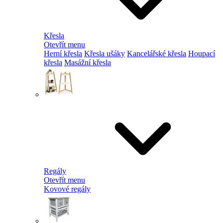
Křesla
Otevřít menu
Herní křesla
Křesla ušáky
Kancelářské křesla
Houpací
křesla
Masážní křesla
Regály
Otevřít menu
Kovové regály