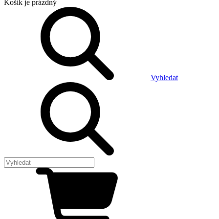
Košík
je prázdný
Vyhledat