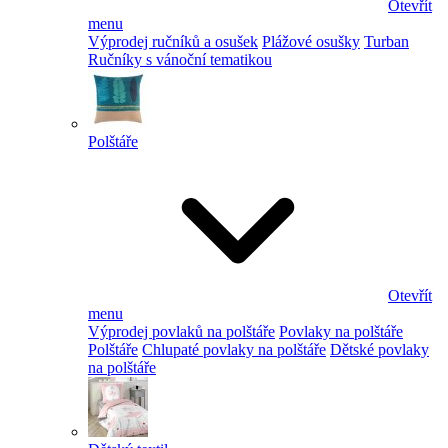
Otevřít
menu
Výprodej ručníků a osušek
Plážové osušky
Turban
Ručníky s vánoční tematikou
Polštáře
Otevřít
menu
Výprodej povlaků na polštáře
Povlaky na polštáře
Polštáře
Chlupaté povlaky na polštáře
Dětské povlaky
na polštáře