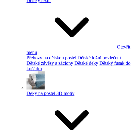
Dětský textil
Otevřít
menu
Přehozy na dětskou postel
Dětské ložní povlečení
Dětské závěsy a záclony
Dětské deky
Dětský fusak do
kočárku
Deky na postel 3D motiv