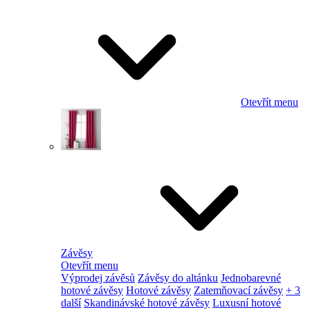
Otevřít menu
Závěsy
Otevřít menu
Výprodej závěsů
Závěsy do altánku
Jednobarevné
hotové závěsy
Hotové závěsy
Zatemňovací závěsy
+ 3
další
Skandinávské hotové závěsy
Luxusní hotové