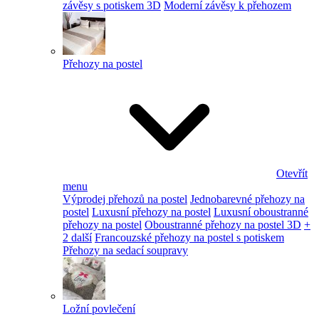
závěsy s potiskem 3D
Moderní závěsy k přehozem
Přehozy na postel
Otevřít
menu
Výprodej přehozů na postel
Jednobarevné přehozy na
postel
Luxusní přehozy na postel
Luxusní oboustranné
přehozy na postel
Oboustranné přehozy na postel 3D
+
2 další
Francouzské přehozy na postel s potiskem
Přehozy na sedací soupravy
Ložní povlečení