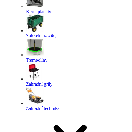
Krycí plachty
Zahradní vozíky
Trampolíny
Zahradní grily
Zahradní technika