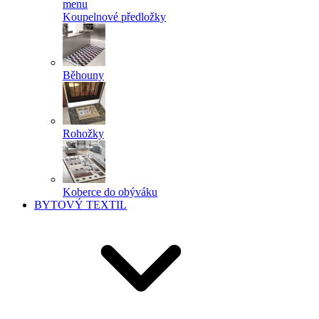
menu
Koupelnové předložky
Běhouny
Rohožky
Koberce do obýváku
BYTOVÝ TEXTIL