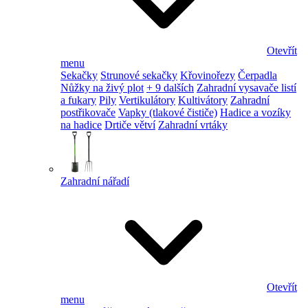
Otevřít
menu
Sekačky
Strunové sekačky
Křovinořezy
Čerpadla
Nůžky na živý plot
+ 9 dalších
Zahradní vysavače listí
a fukary
Pily
Vertikulátory
Kultivátory
Zahradní
postřikovače
Vapky (tlakové čističe)
Hadice a vozíky
na hadice
Drtiče větví
Zahradní vrtáky
Zahradní nářadí
Otevřít
menu