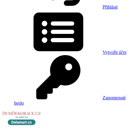
Přihlásit
Vytvořit účet
Zapomenuté
heslo