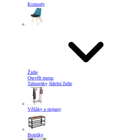
Komody
Židle
Otevřít menu
Taburetky
Jídelní židle
Věšáky a stojany
Botníky