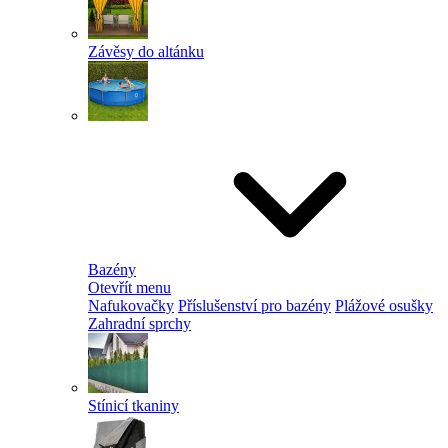
Závěsy do altánku
Bazény
Otevřít menu
Nafukovačky
Příslušenství pro bazény
Plážové osušky
Zahradní sprchy
Stínicí tkaniny