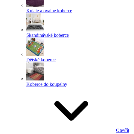
Kulaté a oválné koberce
Skandinávské koberce
Dětské koberce
Koberce do koupelny
Otevřít