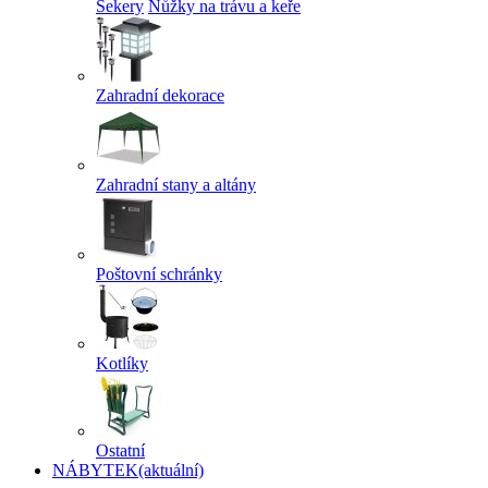
Sekery
Nůžky na trávu a keře
Zahradní dekorace
Zahradní stany a altány
Poštovní schránky
Kotlíky
Ostatní
NÁBYTEK
(aktuální)