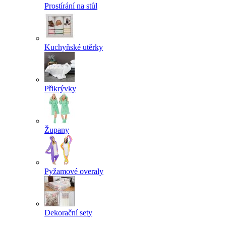
Prostírání na stůl
Kuchyňské utěrky
Přikrývky
Župany
Pyžamové overaly
Dekorační sety