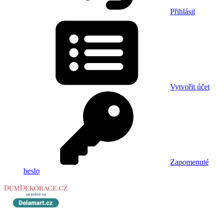
Přihlásit
Vytvořit účet
Zapomenuté
heslo