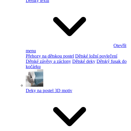
Dětský textil
Otevřít
menu
Přehozy na dětskou postel
Dětské ložní povlečení
Dětské závěsy a záclony
Dětské deky
Dětský fusak do
kočárku
Deky na postel 3D motiv