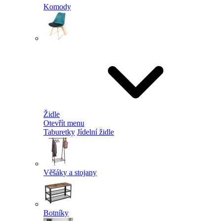
Komody
Židle
Otevřít menu
Taburetky
Jídelní židle
Věšáky a stojany
Botníky