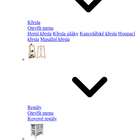
Křesla
Otevřít menu
Herní křesla
Křesla ušáky
Kancelářské křesla
Houpací
křesla
Masážní křesla
Regály
Otevřít menu
Kovové regály