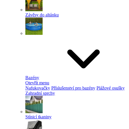
Závěsy do altánku
Bazény
Otevřít menu
Nafukovačky
Příslušenství pro bazény
Plážové osušky
Zahradní sprchy
Stínicí tkaniny