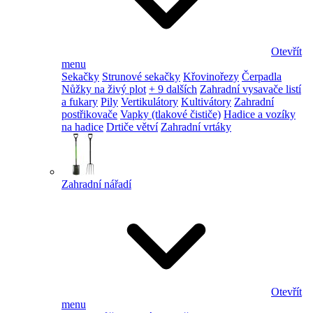
Otevřít
menu
Sekačky
Strunové sekačky
Křovinořezy
Čerpadla
Nůžky na živý plot
+ 9 dalších
Zahradní vysavače listí
a fukary
Pily
Vertikulátory
Kultivátory
Zahradní
postřikovače
Vapky (tlakové čističe)
Hadice a vozíky
na hadice
Drtiče větví
Zahradní vrtáky
Zahradní nářadí
Otevřít
menu