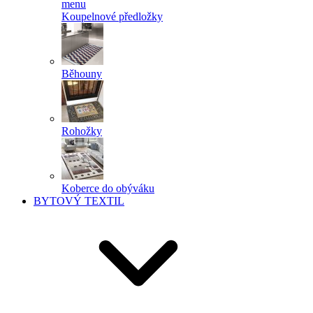
menu
Koupelnové předložky
Běhouny
Rohožky
Koberce do obýváku
BYTOVÝ TEXTIL