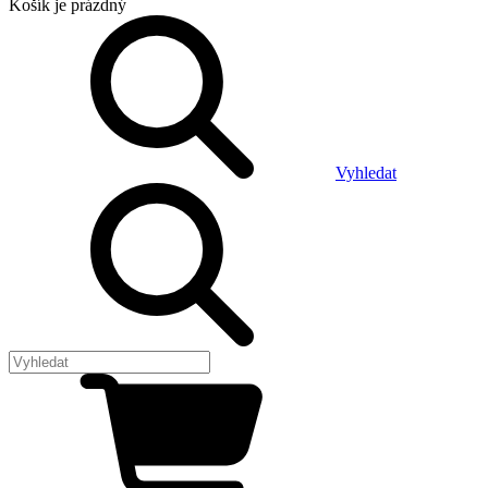
Košík
je prázdný
Vyhledat