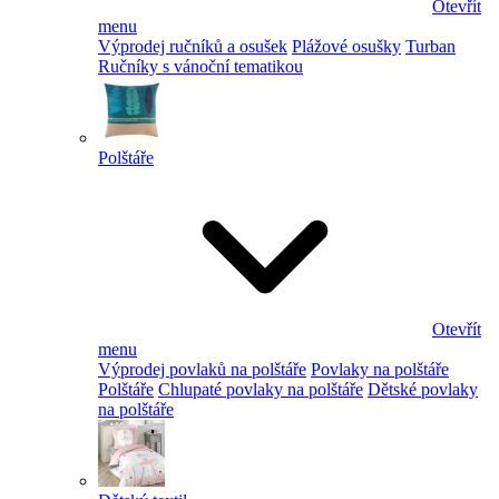
Otevřít
menu
Výprodej ručníků a osušek
Plážové osušky
Turban
Ručníky s vánoční tematikou
Polštáře
Otevřít
menu
Výprodej povlaků na polštáře
Povlaky na polštáře
Polštáře
Chlupaté povlaky na polštáře
Dětské povlaky
na polštáře