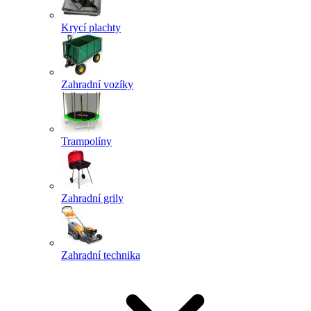
Krycí plachty
Zahradní vozíky
Trampolíny
Zahradní grily
Zahradní technika