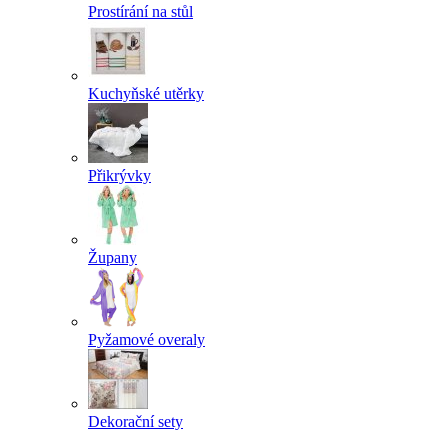
Prostírání na stůl
Kuchyňské utěrky
Přikrývky
Župany
Pyžamové overaly
Dekorační sety