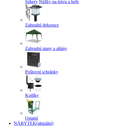
Sekery
Nůžky na trávu a keře
Zahradní dekorace
Zahradní stany a altány
Poštovní schránky
Kotlíky
Ostatní
NÁBYTEK
(aktuální)