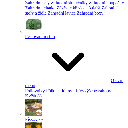
Zahradní sety
Zahradní slunečníky
Zahradní houpačky
Zahradní lehátka
Závěsné křeslo
+ 3 další
Zahradní
stoly a židle
Zahradní lavice
Zahradní boxy
Pěstování rostlin
Otevřít
menu
Fóliovníky
Fólie na fóliovník
Vyvýšené záhony
Květináče
Pískoviště