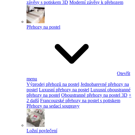
závěsy s potiskem 3D
Moderní závěsy k přehozem
Přehozy na postel
Otevřít
menu
Výprodej přehozů na postel
Jednobarevné přehozy na
postel
Luxusní přehozy na postel
Luxusní oboustranné
přehozy na postel
Oboustranné přehozy na postel 3D
+
2 další
Francouzské přehozy na postel s potiskem
Přehozy na sedací soupravy
Ložní povlečení