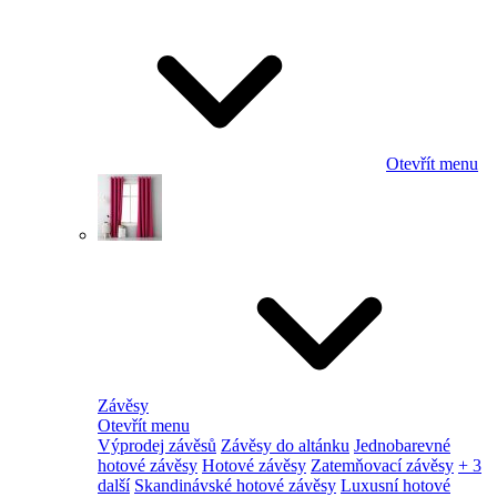
Otevřít menu
Závěsy
Otevřít menu
Výprodej závěsů
Závěsy do altánku
Jednobarevné
hotové závěsy
Hotové závěsy
Zatemňovací závěsy
+ 3
další
Skandinávské hotové závěsy
Luxusní hotové