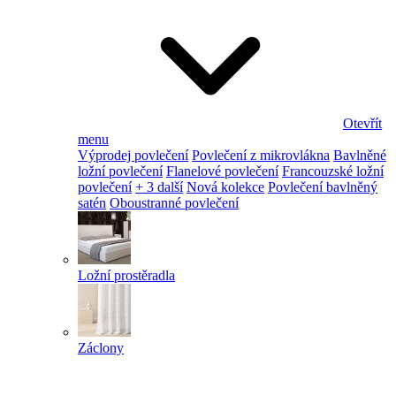
Otevřít
menu
Výprodej povlečení
Povlečení z mikrovlákna
Bavlněné
ložní povlečení
Flanelové povlečení
Francouzské ložní
povlečení
+ 3 další
Nová kolekce
Povlečení bavlněný
satén
Oboustranné povlečení
Ložní prostěradla
Záclony