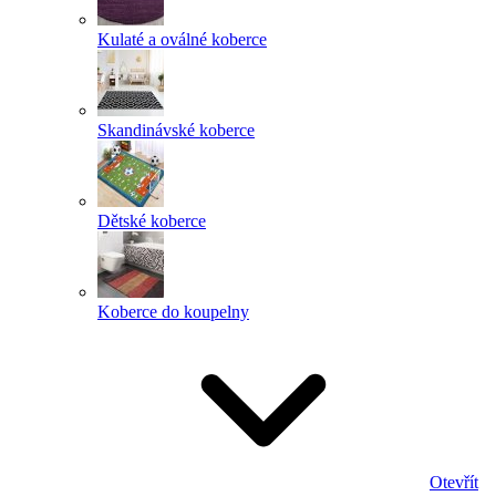
Kulaté a oválné koberce
Skandinávské koberce
Dětské koberce
Koberce do koupelny
Otevřít