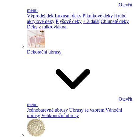
Otevřít
menu
Výprodej dek
Luxusní deky
Piknikové deky
Hrubé
akrylové deky
Plyšové deky
+ 2 další
Chlupaté deky
Deky z mikrovlákna
Dekorační ubrusy
Otevřít
menu
Jednobarevné ubrusy
Ubrusy se vzorem
Vánoční
ubrusy
Velikonoční ubrusy