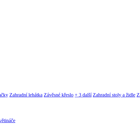
ačky
Zahradní lehátka
Závěsné křeslo
+ 3 další
Zahradní stoly a židle
Z
ětináče