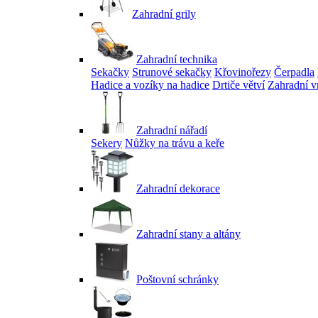
Zahradní grily
Zahradní technika
Sekačky
Strunové sekačky
Křovinořezy
Čerpadla
Hadice a vozíky na hadice
Drtiče větví
Zahradní v
Zahradní nářadí
Sekery
Nůžky na trávu a keře
Zahradní dekorace
Zahradní stany a altány
Poštovní schránky