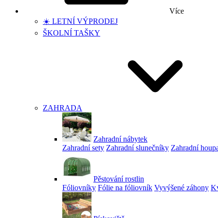
Více
☀️ LETNÍ VÝPRODEJ
ŠKOLNÍ TAŠKY
ZAHRADA
Zahradní nábytek
Zahradní sety
Zahradní slunečníky
Zahradní houp
Pěstování rostlin
Fóliovníky
Fólie na fóliovník
Vyvýšené záhony
Kv