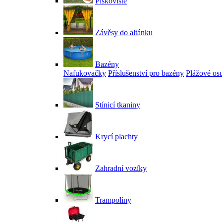
Pískoviště
Závěsy do altánku
Bazény
Nafukovačky
Příslušenství pro bazény
Plážové os
Stínicí tkaniny
Krycí plachty
Zahradní vozíky
Trampolíny