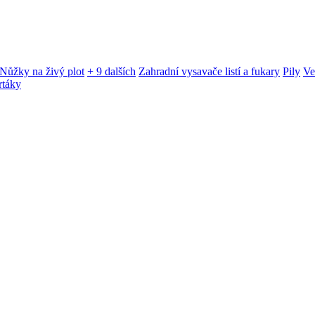
Nůžky na živý plot
+ 9 dalších
Zahradní vysavače listí a fukary
Pily
Ve
rtáky