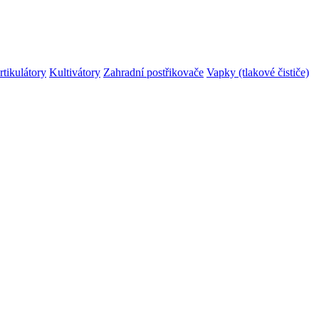
rtikulátory
Kultivátory
Zahradní postřikovače
Vapky (tlakové čističe)