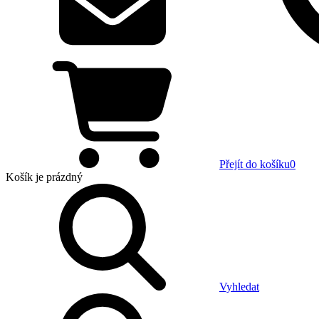
Přejít do košíku
0
Košík
je prázdný
Vyhledat