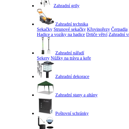
Zahradní grily
Zahradní technika
Sekačky
Strunové sekačky
Křovinořezy
Čerpadla
Hadice a vozíky na hadice
Drtiče větví
Zahradní v
Zahradní nářadí
Sekery
Nůžky na trávu a keře
Zahradní dekorace
Zahradní stany a altány
Poštovní schránky