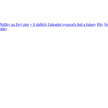
Nůžky na živý plot
+ 9 dalších
Zahradní vysavače listí a fukary
Pily
Ve
rtáky