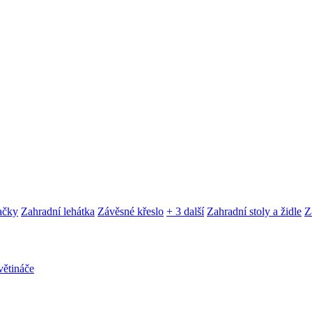
ačky
Zahradní lehátka
Závěsné křeslo
+ 3 další
Zahradní stoly a židle
Z
ětináče