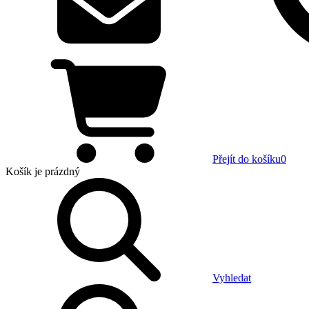
Přejít do košíku
0
Košík
je prázdný
Vyhledat