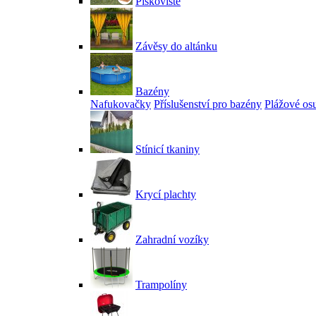
Pískoviště
Závěsy do altánku
Bazény
Nafukovačky
Příslušenství pro bazény
Plážové os
Stínicí tkaniny
Krycí plachty
Zahradní vozíky
Trampolíny