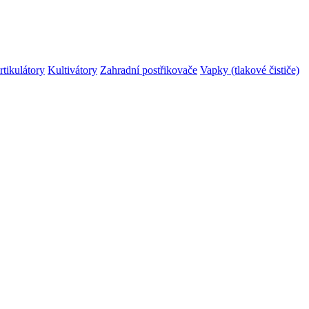
rtikulátory
Kultivátory
Zahradní postřikovače
Vapky (tlakové čističe)