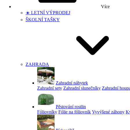
Více
☀️ LETNÍ VÝPRODEJ
ŠKOLNÍ TAŠKY
ZAHRADA
Zahradní nábytek
Zahradní sety
Zahradní slunečníky
Zahradní houp
Pěstování rostlin
Fóliovníky
Fólie na fóliovník
Vyvýšené záhony
Kv