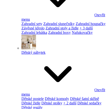
Otevřít
menu
Zahradní sety
Zahradní slunečníky
Zahradní houpačky
Závěsné křeslo
Zahradní stoly a židle
+ 3 další
Zahradní lehátka
Zahradní boxy
Nafukovačky
Dětský nábytek
Otevřít
menu
Dětské postele
Dětské komody
Dětské šatní skříně
Dětské židle
Dětské stolky
+ 2 další
Dětské sedačky
Dětské regály