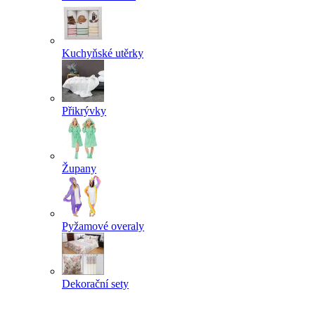
Kuchyňské utěrky
Přikrývky
Župany
Pyžamové overaly
Dekorační sety