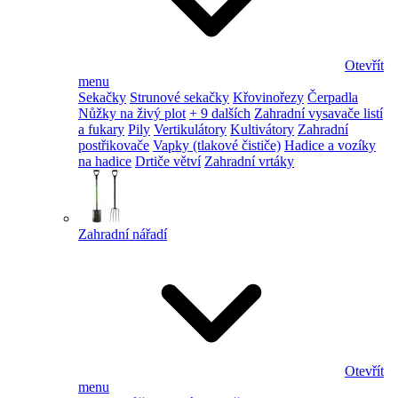
Otevřít
menu
Sekačky
Strunové sekačky
Křovinořezy
Čerpadla
Nůžky na živý plot
+ 9 dalších
Zahradní vysavače listí
a fukary
Pily
Vertikulátory
Kultivátory
Zahradní
postřikovače
Vapky (tlakové čističe)
Hadice a vozíky
na hadice
Drtiče větví
Zahradní vrtáky
Zahradní nářadí
Otevřít
menu