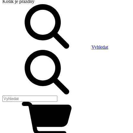
Košík
je prázdný
Vyhledat