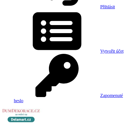
Přihlásit
Vytvořit účet
Zapomenuté
heslo