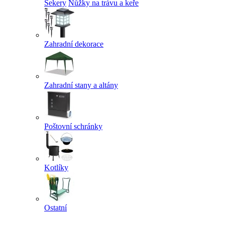
Sekery
Nůžky na trávu a keře
Zahradní dekorace
Zahradní stany a altány
Poštovní schránky
Kotlíky
Ostatní