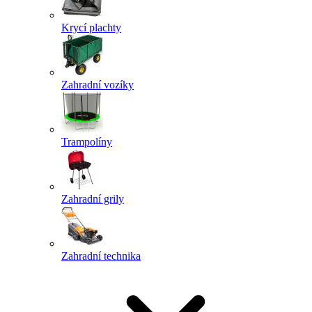
Krycí plachty
Zahradní vozíky
Trampolíny
Zahradní grily
Zahradní technika