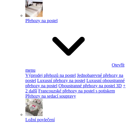
Přehozy na postel
Otevřít
menu
Výprodej přehozů na postel
Jednobarevné přehozy na
postel
Luxusní přehozy na postel
Luxusní oboustranné
přehozy na postel
Oboustranné přehozy na postel 3D
+
2 další
Francouzské přehozy na postel s potiskem
Přehozy na sedací soupravy
Ložní povlečení