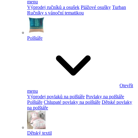
menu
Výprodej ručníků a osušek
Plážové osušky
Turban
Ručníky s vánoční tematikou
Polštáře
Otevřít
menu
Výprodej povlaků na polštáře
Povlaky na polštáře
Polštáře
Chlupaté povlaky na polštáře
Dětské povlaky
na polštáře
Dětský textil