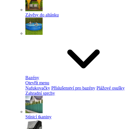
Závěsy do altánku
Bazény
Otevřít menu
Nafukovačky
Příslušenství pro bazény
Plážové osušky
Zahradní sprchy
Stínicí tkaniny