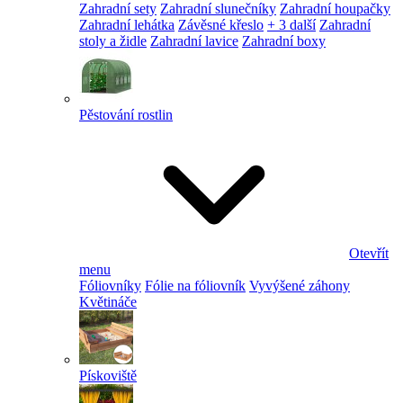
Zahradní sety
Zahradní slunečníky
Zahradní houpačky
Zahradní lehátka
Závěsné křeslo
+ 3 další
Zahradní
stoly a židle
Zahradní lavice
Zahradní boxy
Pěstování rostlin
Otevřít
menu
Fóliovníky
Fólie na fóliovník
Vyvýšené záhony
Květináče
Pískoviště