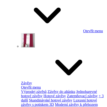
Otevřít menu
Závěsy
Otevřít menu
Výprodej závěsů
Závěsy do altánku
Jednobarevné
hotové závěsy
Hotové závěsy
Zatemňovací závěsy
+ 3
další
Skandinávské hotové závěsy
Luxusní hotové
závěsy s potiskem 3D
Moderní závěsy k přehozem