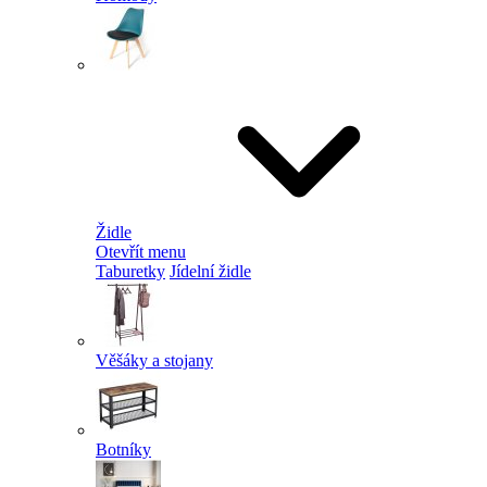
Židle
Otevřít menu
Taburetky
Jídelní židle
Věšáky a stojany
Botníky