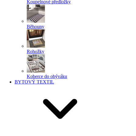
Koupelnové předložky
Běhouny
Rohožky
Koberce do obýváku
BYTOVÝ TEXTIL