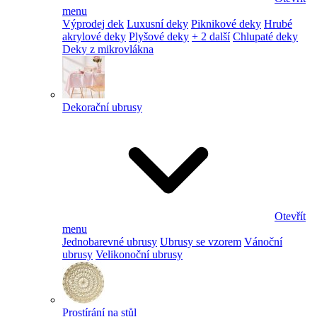
menu
Výprodej dek
Luxusní deky
Piknikové deky
Hrubé
akrylové deky
Plyšové deky
+ 2 další
Chlupaté deky
Deky z mikrovlákna
Dekorační ubrusy
Otevřít
menu
Jednobarevné ubrusy
Ubrusy se vzorem
Vánoční
ubrusy
Velikonoční ubrusy
Prostírání na stůl