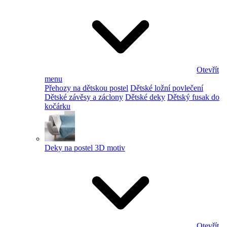
Otevřít
menu
Přehozy na dětskou postel
Dětské ložní povlečení
Dětské závěsy a záclony
Dětské deky
Dětský fusak do
kočárku
Deky na postel 3D motiv
Otevřít