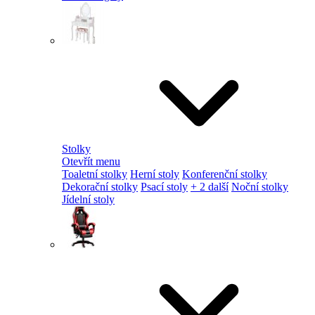
Stolky
Otevřít menu
Toaletní stolky
Herní stoly
Konferenční stolky
Dekorační stolky
Psací stoly
+ 2 další
Noční stolky
Jídelní stoly