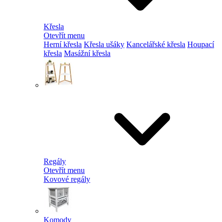
Křesla
Otevřít menu
Herní křesla
Křesla ušáky
Kancelářské křesla
Houpací
křesla
Masážní křesla
Regály
Otevřít menu
Kovové regály
Komody