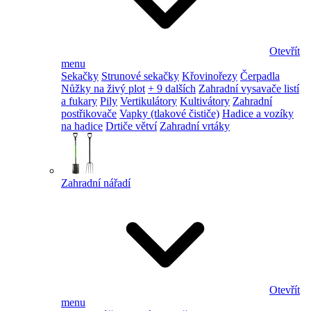
Otevřít
menu
Sekačky
Strunové sekačky
Křovinořezy
Čerpadla
Nůžky na živý plot
+ 9 dalších
Zahradní vysavače listí
a fukary
Pily
Vertikulátory
Kultivátory
Zahradní
postřikovače
Vapky (tlakové čističe)
Hadice a vozíky
na hadice
Drtiče větví
Zahradní vrtáky
Zahradní nářadí
Otevřít
menu