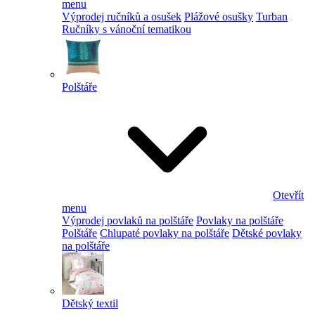
menu
Výprodej ručníků a osušek
Plážové osušky
Turban
Ručníky s vánoční tematikou
Polštáře
Otevřít
menu
Výprodej povlaků na polštáře
Povlaky na polštáře
Polštáře
Chlupaté povlaky na polštáře
Dětské povlaky
na polštáře
Dětský textil