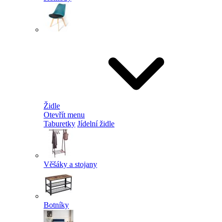
Židle
Otevřít menu
Taburetky
Jídelní židle
Věšáky a stojany
Botníky