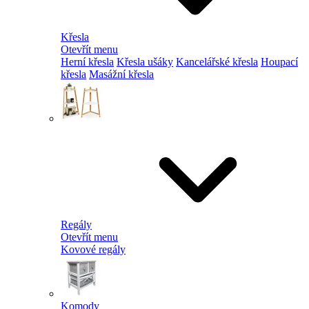
Křesla
Otevřít menu
Herní křesla
Křesla ušáky
Kancelářské křesla
Houpací
křesla
Masážní křesla
Regály
Otevřít menu
Kovové regály
Komody