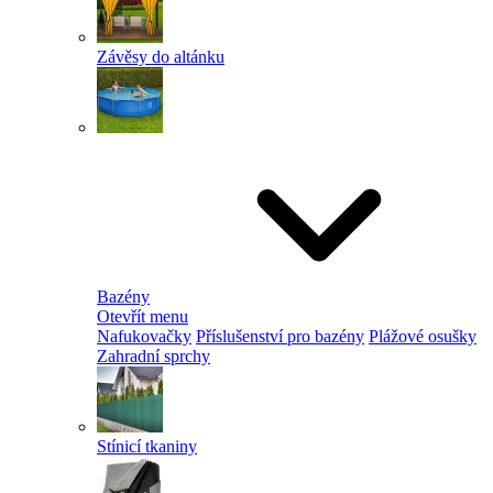
Závěsy do altánku
Bazény
Otevřít menu
Nafukovačky
Příslušenství pro bazény
Plážové osušky
Zahradní sprchy
Stínicí tkaniny