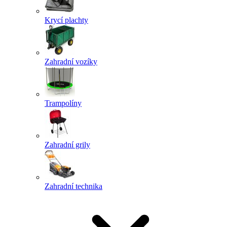
Krycí plachty
Zahradní vozíky
Trampolíny
Zahradní grily
Zahradní technika