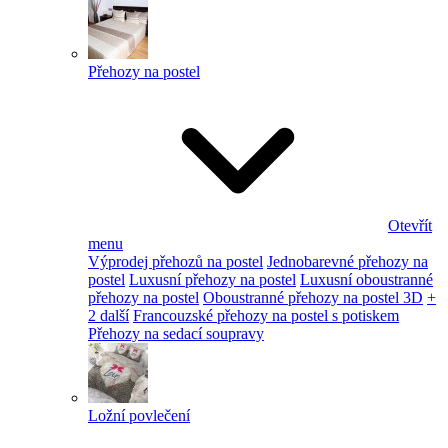
Přehozy na postel
Otevřít
menu
Výprodej přehozů na postel
Jednobarevné přehozy na
postel
Luxusní přehozy na postel
Luxusní oboustranné
přehozy na postel
Oboustranné přehozy na postel 3D
+
2 další
Francouzské přehozy na postel s potiskem
Přehozy na sedací soupravy
Ložní povlečení