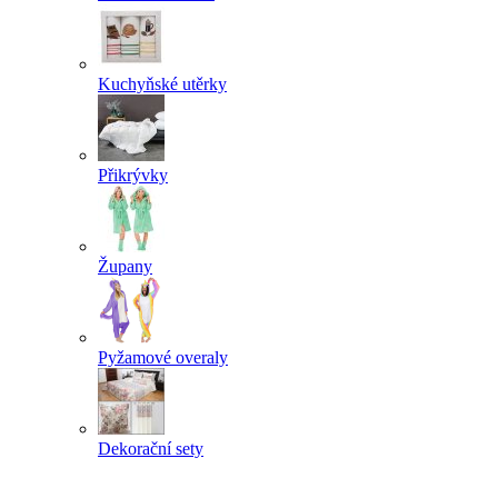
Kuchyňské utěrky
Přikrývky
Župany
Pyžamové overaly
Dekorační sety