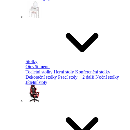
Stolky
Otevřít menu
Toaletní stolky
Herní stoly
Konferenční stolky
Dekorační stolky
Psací stoly
+ 2 další
Noční stolky
Jídelní stoly