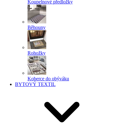
Koupelnové předložky
Běhouny
Rohožky
Koberce do obýváku
BYTOVÝ TEXTIL