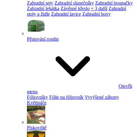
Zahradní sety
Zahradní slunečníky
Zahradní houpačky
Zahradní lehátka
Závěsné křeslo
+ 3 další
Zahradní
stoly a židle
Zahradní lavice
Zahradní boxy
Pěstování rostlin
Otevřít
menu
Fóliovníky
Fólie na fóliovník
Vyvýšené záhony
Květináče
Pískoviště