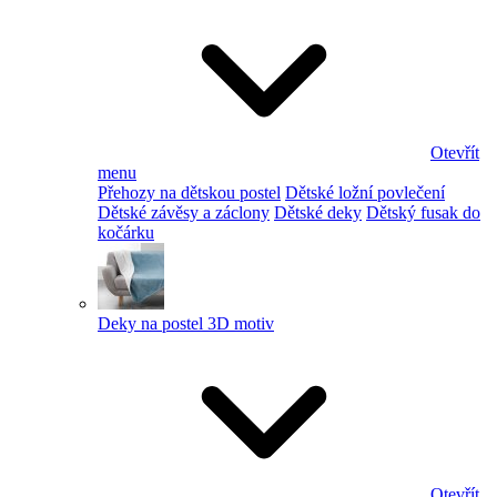
Otevřít
menu
Přehozy na dětskou postel
Dětské ložní povlečení
Dětské závěsy a záclony
Dětské deky
Dětský fusak do
kočárku
Deky na postel 3D motiv
Otevřít