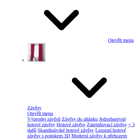
Otevřít menu
Závěsy
Otevřít menu
Výprodej závěsů
Závěsy do altánku
Jednobarevné
hotové závěsy
Hotové závěsy
Zatemňovací závěsy
+ 3
další
Skandinávské hotové závěsy
Luxusní hotové
závěsy s potiskem 3D
Moderní závěsy k přehozem