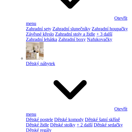
Otevřít
menu
Zahradní sety
Zahradní slunečníky
Zahradní houpačky
Závěsné křeslo
Zahradní stoly a židle
+ 3 další
Zahradní lehátka
Zahradní boxy
Nafukovačky
Dětský nábytek
Otevřít
menu
Dětské postele
Dětské komody
Dětské šatní skříně
Dětské židle
Dětské stolky
+ 2 další
Dětské sedačky
Dětské regály