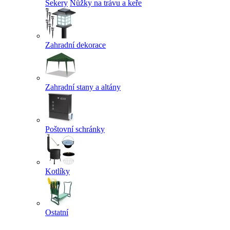
Sekery
Nůžky na trávu a keře
Zahradní dekorace
Zahradní stany a altány
Poštovní schránky
Kotlíky
Ostatní