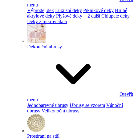
menu
Výprodej dek
Luxusní deky
Piknikové deky
Hrubé
akrylové deky
Plyšové deky
+ 2 další
Chlupaté deky
Deky z mikrovlákna
Dekorační ubrusy
Otevřít
menu
Jednobarevné ubrusy
Ubrusy se vzorem
Vánoční
ubrusy
Velikonoční ubrusy
Prostírání na stůl