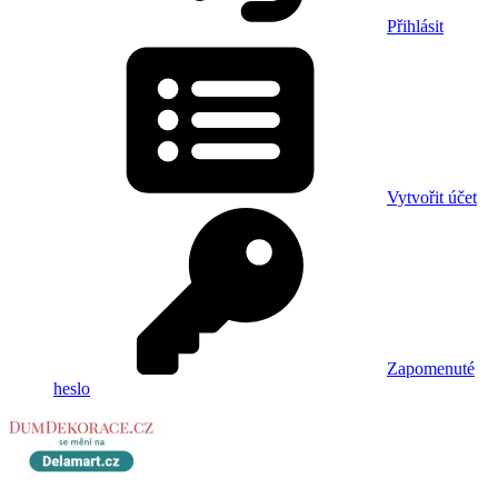
Přihlásit
Vytvořit účet
Zapomenuté
heslo