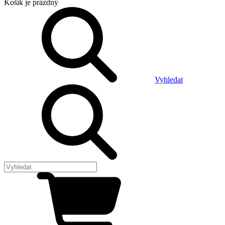
Košík
je prázdný
Vyhledat