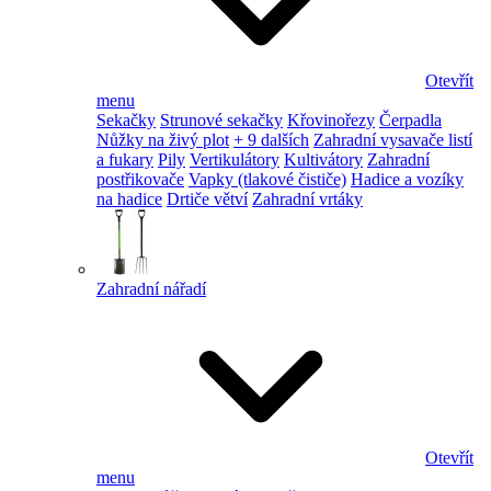
Otevřít
menu
Sekačky
Strunové sekačky
Křovinořezy
Čerpadla
Nůžky na živý plot
+ 9 dalších
Zahradní vysavače listí
a fukary
Pily
Vertikulátory
Kultivátory
Zahradní
postřikovače
Vapky (tlakové čističe)
Hadice a vozíky
na hadice
Drtiče větví
Zahradní vrtáky
Zahradní nářadí
Otevřít
menu