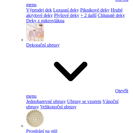
menu
Výprodej dek
Luxusní deky
Piknikové deky
Hrubé
akrylové deky
Plyšové deky
+ 2 další
Chlupaté deky
Deky z mikrovlákna
Dekorační ubrusy
Otevřít
menu
Jednobarevné ubrusy
Ubrusy se vzorem
Vánoční
ubrusy
Velikonoční ubrusy
Prostírání na stůl