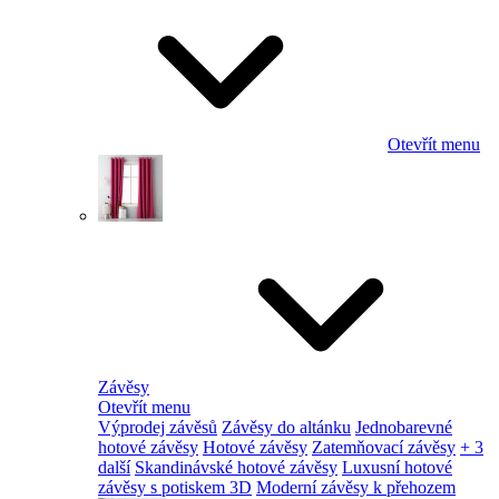
Otevřít menu
Závěsy
Otevřít menu
Výprodej závěsů
Závěsy do altánku
Jednobarevné
hotové závěsy
Hotové závěsy
Zatemňovací závěsy
+ 3
další
Skandinávské hotové závěsy
Luxusní hotové
závěsy s potiskem 3D
Moderní závěsy k přehozem