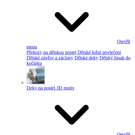
Otevřít
menu
Přehozy na dětskou postel
Dětské ložní povlečení
Dětské závěsy a záclony
Dětské deky
Dětský fusak do
kočárku
Deky na postel 3D motiv
Otevřít