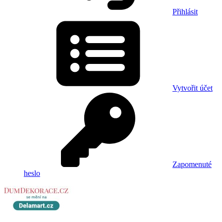
Přihlásit
Vytvořit účet
Zapomenuté
heslo