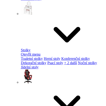
Stolky
Otevřít menu
Toaletní stolky
Herní stoly
Konferenční stolky
Dekorační stolky
Psací stoly
+ 2 další
Noční stolky
Jídelní stoly