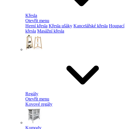
Křesla
Otevřít menu
Herní křesla
Křesla ušáky
Kancelářské křesla
Houpací
křesla
Masážní křesla
Regály
Otevřít menu
Kovové regály
Komody