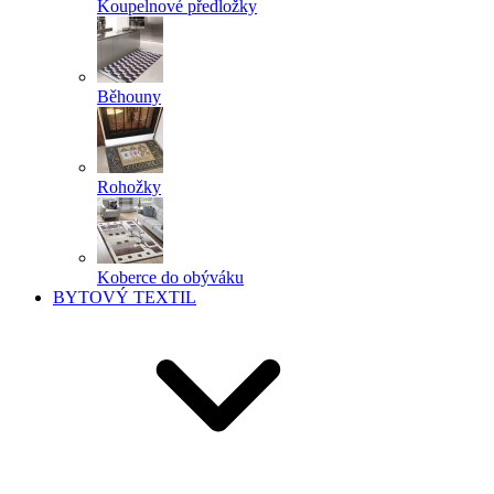
Koupelnové předložky
Běhouny
Rohožky
Koberce do obýváku
BYTOVÝ TEXTIL