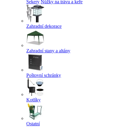
Sekery
Nůžky na trávu a keře
Zahradní dekorace
Zahradní stany a altány
Poštovní schránky
Kotlíky
Ostatní