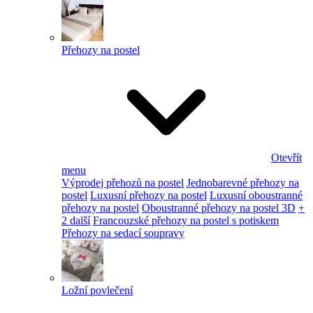
Přehozy na postel
Otevřít
menu
Výprodej přehozů na postel
Jednobarevné přehozy na
postel
Luxusní přehozy na postel
Luxusní oboustranné
přehozy na postel
Oboustranné přehozy na postel 3D
+
2 další
Francouzské přehozy na postel s potiskem
Přehozy na sedací soupravy
Ložní povlečení