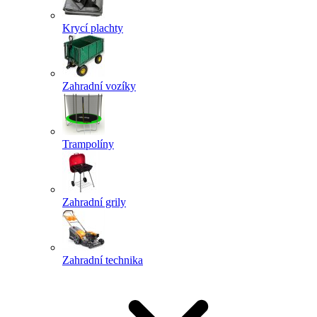
Krycí plachty
Zahradní vozíky
Trampolíny
Zahradní grily
Zahradní technika