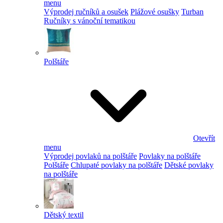
menu
Výprodej ručníků a osušek
Plážové osušky
Turban
Ručníky s vánoční tematikou
Polštáře
Otevřít
menu
Výprodej povlaků na polštáře
Povlaky na polštáře
Polštáře
Chlupaté povlaky na polštáře
Dětské povlaky
na polštáře
Dětský textil