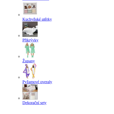
Kuchyňské utěrky
Přikrývky
Župany
Pyžamové overaly
Dekorační sety