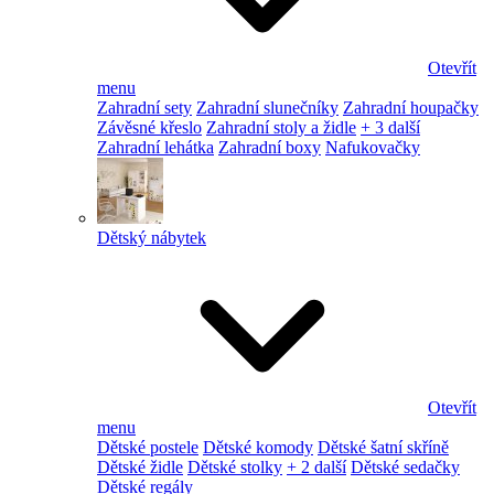
Otevřít
menu
Zahradní sety
Zahradní slunečníky
Zahradní houpačky
Závěsné křeslo
Zahradní stoly a židle
+ 3 další
Zahradní lehátka
Zahradní boxy
Nafukovačky
Dětský nábytek
Otevřít
menu
Dětské postele
Dětské komody
Dětské šatní skříně
Dětské židle
Dětské stolky
+ 2 další
Dětské sedačky
Dětské regály