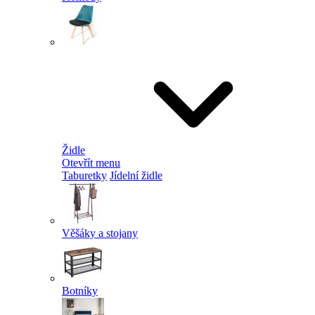
Židle
Otevřít menu
Taburetky
Jídelní židle
Věšáky a stojany
Botníky