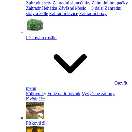
Zahradní sety
Zahradní slunečníky
Zahradní houpačky
Zahradní lehátka
Závěsné křeslo
+ 3 další
Zahradní
stoly a židle
Zahradní lavice
Zahradní boxy
Pěstování rostlin
Otevřít
menu
Fóliovníky
Fólie na fóliovník
Vyvýšené záhony
Květináče
Pískoviště