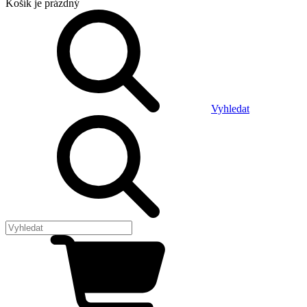
Košík
je prázdný
Vyhledat