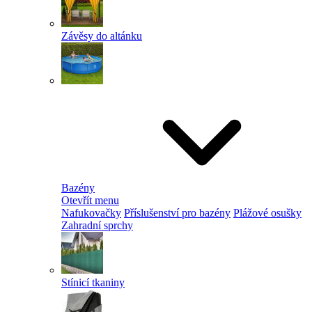
Závěsy do altánku
Bazény
Otevřít menu
Nafukovačky
Příslušenství pro bazény
Plážové osušky
Zahradní sprchy
Stínicí tkaniny