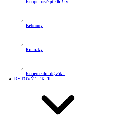
Koupelnové předložky
Běhouny
Rohožky
Koberce do obýváku
BYTOVÝ TEXTIL