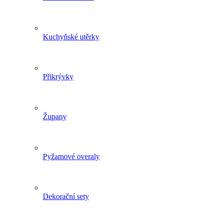
Kuchyňské utěrky
Přikrývky
Župany
Pyžamové overaly
Dekorační sety