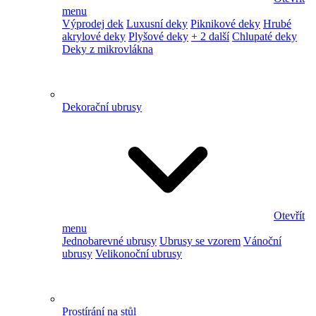
menu
Výprodej dek
Luxusní deky
Piknikové deky
Hrubé
akrylové deky
Plyšové deky
+ 2 další
Chlupaté deky
Deky z mikrovlákna
Dekorační ubrusy
Otevřít
menu
Jednobarevné ubrusy
Ubrusy se vzorem
Vánoční
ubrusy
Velikonoční ubrusy
Prostírání na stůl