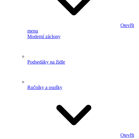
Otevřít
menu
Moderní záclony
Podsedáky na židle
Ručníky a osušky
Otevřít