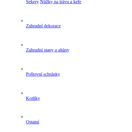
Sekery
Nůžky na trávu a keře
Zahradní dekorace
Zahradní stany a altány
Poštovní schránky
Kotlíky
Ostatní