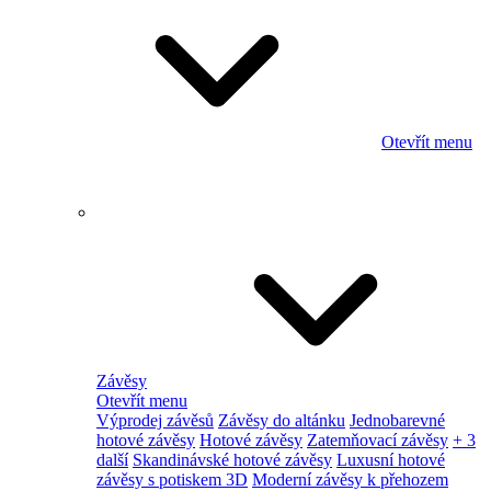
Otevřít menu
Závěsy
Otevřít menu
Výprodej závěsů
Závěsy do altánku
Jednobarevné
hotové závěsy
Hotové závěsy
Zatemňovací závěsy
+ 3
další
Skandinávské hotové závěsy
Luxusní hotové
závěsy s potiskem 3D
Moderní závěsy k přehozem