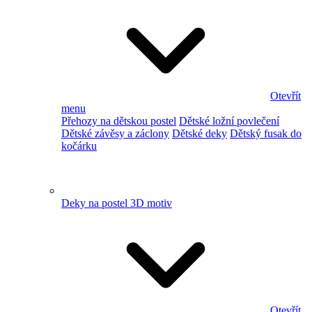
Otevřít
menu
Přehozy na dětskou postel
Dětské ložní povlečení
Dětské závěsy a záclony
Dětské deky
Dětský fusak do
kočárku
Deky na postel 3D motiv
Otevřít