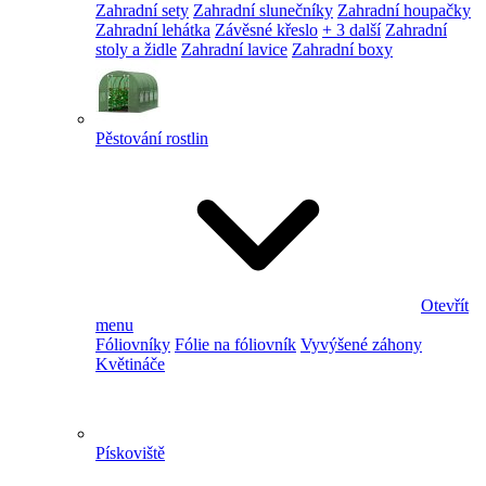
Zahradní sety
Zahradní slunečníky
Zahradní houpačky
Zahradní lehátka
Závěsné křeslo
+ 3 další
Zahradní
stoly a židle
Zahradní lavice
Zahradní boxy
Pěstování rostlin
Otevřít
menu
Fóliovníky
Fólie na fóliovník
Vyvýšené záhony
Květináče
Pískoviště