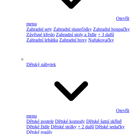
Otevřít
menu
Zahradní sety
Zahradní slunečníky
Zahradní houpačky
Závěsné křeslo
Zahradní stoly a židle
+ 3 další
Zahradní lehátka
Zahradní boxy
Nafukovačky
Dětský nábytek
Otevřít
menu
Dětské postele
Dětské komody
Dětské šatní skříně
Dětské židle
Dětské stolky
+ 2 další
Dětské sedačky
Dětské regály