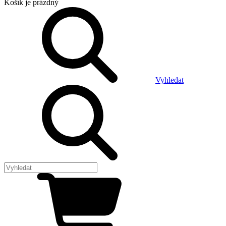
Košík
je prázdný
Vyhledat