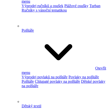
menu
Výprodej ručníků a osušek
Plážové osušky
Turban
Ručníky s vánoční tematikou
Polštáře
Otevřít
menu
Výprodej povlaků na polštáře
Povlaky na polštáře
Polštáře
Chlupaté povlaky na polštáře
Dětské povlaky
na polštáře
Dětský textil