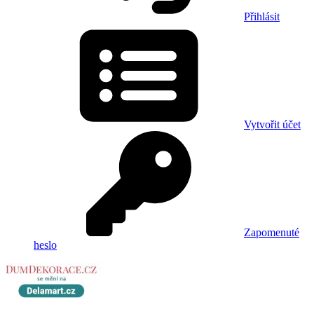
Přihlásit
Vytvořit účet
Zapomenuté
heslo