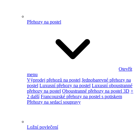
Přehozy na postel
Otevřít
menu
Výprodej přehozů na postel
Jednobarevné přehozy na
postel
Luxusní přehozy na postel
Luxusní oboustranné
přehozy na postel
Oboustranné přehozy na postel 3D
+
2 další
Francouzské přehozy na postel s potiskem
Přehozy na sedací soupravy
Ložní povlečení