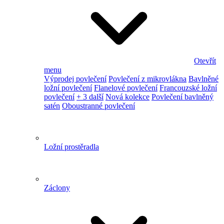
Otevřít
menu
Výprodej povlečení
Povlečení z mikrovlákna
Bavlněné
ložní povlečení
Flanelové povlečení
Francouzské ložní
povlečení
+ 3 další
Nová kolekce
Povlečení bavlněný
satén
Oboustranné povlečení
Ložní prostěradla
Záclony