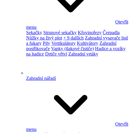
Otevřít
menu
Sekačky
Strunové sekačky
Křovinořezy
Čerpadla
Nůžky na živý plot
+ 9 dalších
Zahradní vysavače listí
a fukary
Pily
Vertikulátory
Kultivátory
Zahradní
postřikovače
Vapky (tlakové čističe)
Hadice a vozíky
na hadice
Drtiče větví
Zahradní vrtáky
Zahradní nářadí
Otevřít
menu