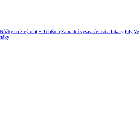
Nůžky na živý plot
+ 9 dalších
Zahradní vysavače listí a fukary
Pily
Ve
rtáky