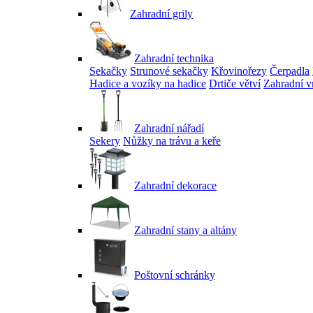
Zahradní grily
Zahradní technika
Sekačky
Strunové sekačky
Křovinořezy
Čerpadla
Hadice a vozíky na hadice
Drtiče větví
Zahradní v
Zahradní nářadí
Sekery
Nůžky na trávu a keře
Zahradní dekorace
Zahradní stany a altány
Poštovní schránky