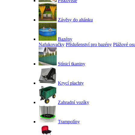
Pískoviště
Závěsy do altánku
Bazény
Nafukovačky
Příslušenství pro bazény
Plážové os
Stínicí tkaniny
Krycí plachty
Zahradní vozíky
Trampolíny