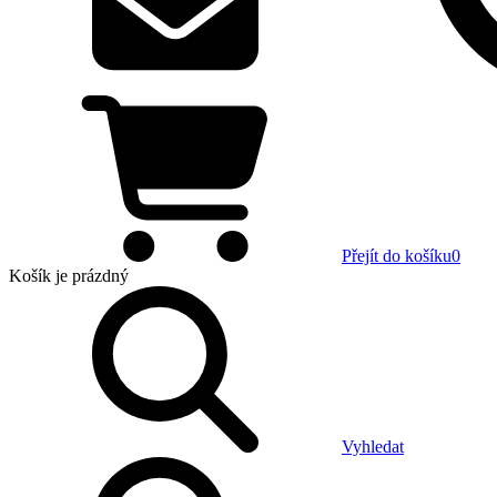
Přejít do košíku
0
Košík
je prázdný
Vyhledat