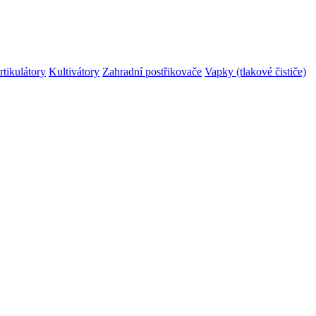
rtikulátory
Kultivátory
Zahradní postřikovače
Vapky (tlakové čističe)