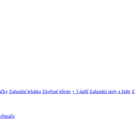
ačky
Zahradní lehátka
Závěsné křeslo
+ 3 další
Zahradní stoly a židle
Z
ětináče