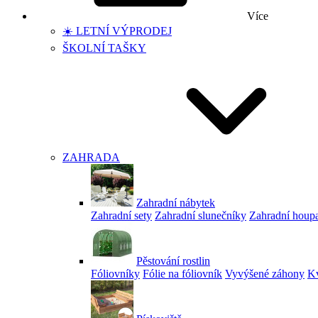
Více
☀️ LETNÍ VÝPRODEJ
ŠKOLNÍ TAŠKY
ZAHRADA
Zahradní nábytek
Zahradní sety
Zahradní slunečníky
Zahradní houp
Pěstování rostlin
Fóliovníky
Fólie na fóliovník
Vyvýšené záhony
Kv