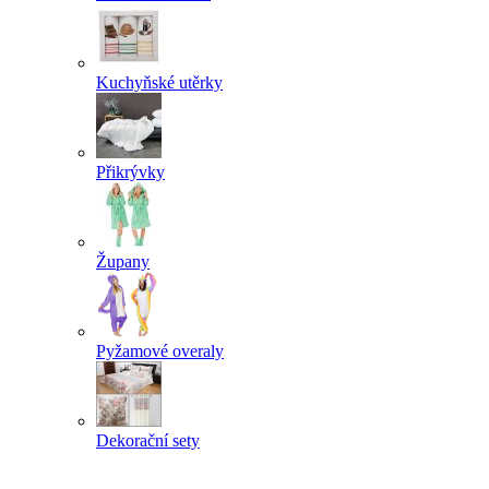
Kuchyňské utěrky
Přikrývky
Župany
Pyžamové overaly
Dekorační sety