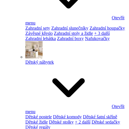
Otevřít
menu
Zahradní sety
Zahradní slunečníky
Zahradní houpačky
Závěsné křeslo
Zahradní stoly a židle
+ 3 další
Zahradní lehátka
Zahradní boxy
Nafukovačky
Dětský nábytek
Otevřít
menu
Dětské postele
Dětské komody
Dětské šatní skříně
Dětské židle
Dětské stolky
+ 2 další
Dětské sedačky
Dětské regály