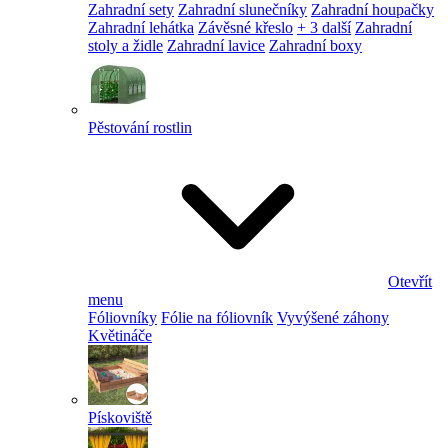
Zahradní sety
Zahradní slunečníky
Zahradní houpačky
Zahradní lehátka
Závěsné křeslo
+ 3 další
Zahradní
stoly a židle
Zahradní lavice
Zahradní boxy
Pěstování rostlin
Otevřít
menu
Fóliovníky
Fólie na fóliovník
Vyvýšené záhony
Květináče
Pískoviště