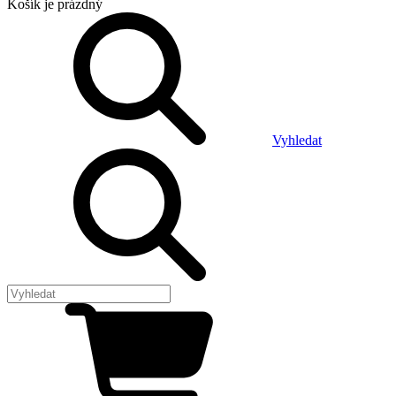
Košík
je prázdný
Vyhledat