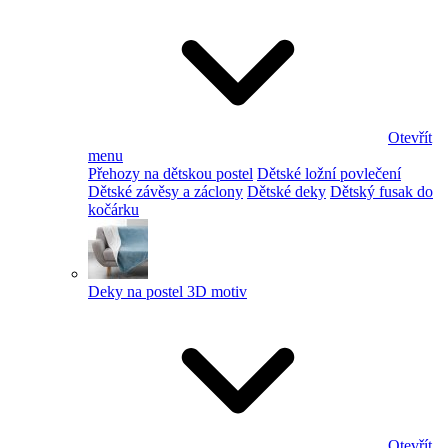
Otevřít
menu
Přehozy na dětskou postel
Dětské ložní povlečení
Dětské závěsy a záclony
Dětské deky
Dětský fusak do
kočárku
Deky na postel 3D motiv
Otevřít