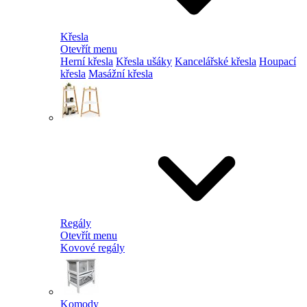
Křesla
Otevřít menu
Herní křesla
Křesla ušáky
Kancelářské křesla
Houpací
křesla
Masážní křesla
Regály
Otevřít menu
Kovové regály
Komody