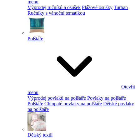
menu
Výprodej ručníků a osušek
Plážové osušky
Turban
Ručníky s vánoční tematikou
Polštáře
Otevřít
menu
Výprodej povlaků na polštáře
Povlaky na polštáře
Polštáře
Chlupaté povlaky na polštáře
Dětské povlaky
na polštáře
Dětský textil