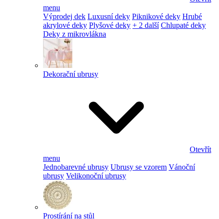
menu
Výprodej dek
Luxusní deky
Piknikové deky
Hrubé
akrylové deky
Plyšové deky
+ 2 další
Chlupaté deky
Deky z mikrovlákna
Dekorační ubrusy
Otevřít
menu
Jednobarevné ubrusy
Ubrusy se vzorem
Vánoční
ubrusy
Velikonoční ubrusy
Prostírání na stůl