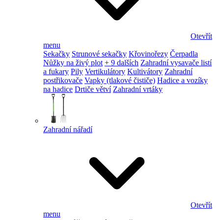
Otevřít
menu
Sekačky
Strunové sekačky
Křovinořezy
Čerpadla
Nůžky na živý plot
+ 9 dalších
Zahradní vysavače listí
a fukary
Pily
Vertikulátory
Kultivátory
Zahradní
postřikovače
Vapky (tlakové čističe)
Hadice a vozíky
na hadice
Drtiče větví
Zahradní vrtáky
Zahradní nářadí
Otevřít
menu