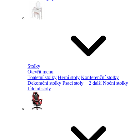
Stolky
Otevřít menu
Toaletní stolky
Herní stoly
Konferenční stolky
Dekorační stolky
Psací stoly
+ 2 další
Noční stolky
Jídelní stoly