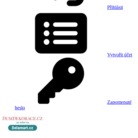
Přihlásit
Vytvořit účet
Zapomenuté
heslo