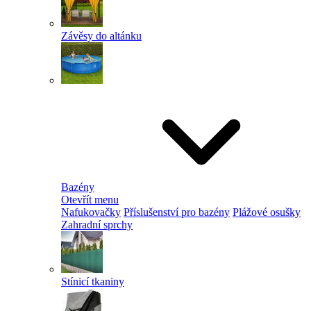
Závěsy do altánku
Bazény
Otevřít menu
Nafukovačky
Příslušenství pro bazény
Plážové osušky
Zahradní sprchy
Stínicí tkaniny