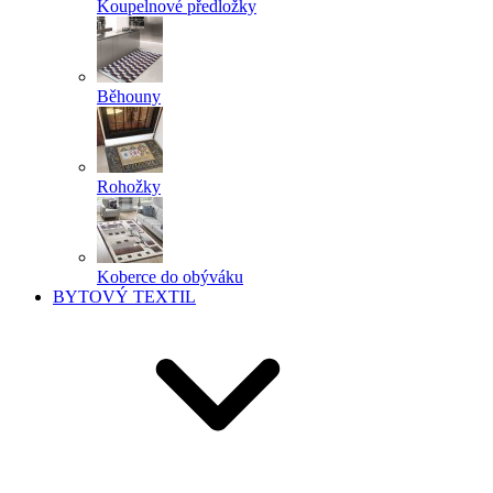
Koupelnové předložky
Běhouny
Rohožky
Koberce do obýváku
BYTOVÝ TEXTIL