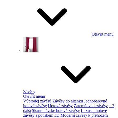
Otevřít menu
Závěsy
Otevřít menu
Výprodej závěsů
Závěsy do altánku
Jednobarevné
hotové závěsy
Hotové závěsy
Zatemňovací závěsy
+ 3
další
Skandinávské hotové závěsy
Luxusní hotové
závěsy s potiskem 3D
Moderní závěsy k přehozem