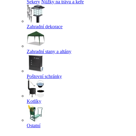
Sekery
Nůžky na trávu a keře
Zahradní dekorace
Zahradní stany a altány
Poštovní schránky
Kotlíky
Ostatní