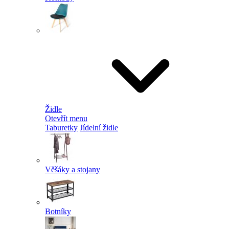
Židle
Otevřít menu
Taburetky
Jídelní židle
Věšáky a stojany
Botníky