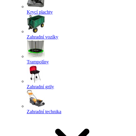
Krycí plachty
Zahradní vozíky
Trampolíny
Zahradní grily
Zahradní technika