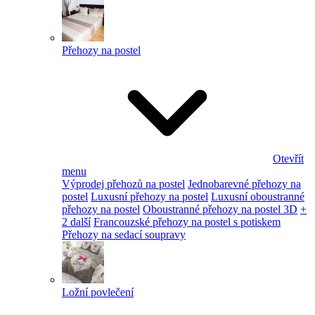
Přehozy na postel
Otevřít
menu
Výprodej přehozů na postel
Jednobarevné přehozy na
postel
Luxusní přehozy na postel
Luxusní oboustranné
přehozy na postel
Oboustranné přehozy na postel 3D
+
2 další
Francouzské přehozy na postel s potiskem
Přehozy na sedací soupravy
Ložní povlečení