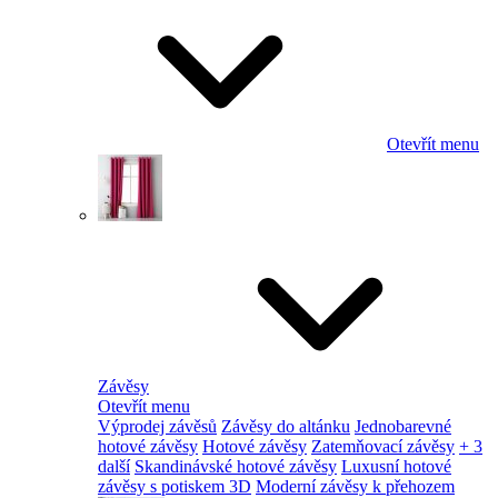
Otevřít menu
Závěsy
Otevřít menu
Výprodej závěsů
Závěsy do altánku
Jednobarevné
hotové závěsy
Hotové závěsy
Zatemňovací závěsy
+ 3
další
Skandinávské hotové závěsy
Luxusní hotové
závěsy s potiskem 3D
Moderní závěsy k přehozem