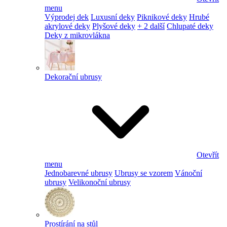
menu
Výprodej dek
Luxusní deky
Piknikové deky
Hrubé
akrylové deky
Plyšové deky
+ 2 další
Chlupaté deky
Deky z mikrovlákna
Dekorační ubrusy
Otevřít
menu
Jednobarevné ubrusy
Ubrusy se vzorem
Vánoční
ubrusy
Velikonoční ubrusy
Prostírání na stůl