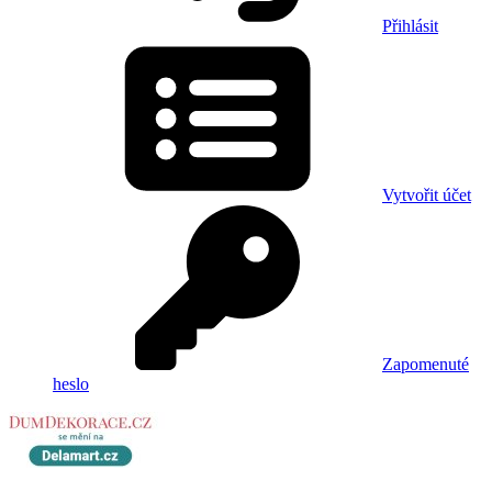
Přihlásit
Vytvořit účet
Zapomenuté
heslo