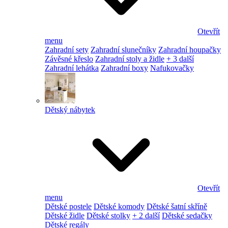
Otevřít
menu
Zahradní sety
Zahradní slunečníky
Zahradní houpačky
Závěsné křeslo
Zahradní stoly a židle
+ 3 další
Zahradní lehátka
Zahradní boxy
Nafukovačky
Dětský nábytek
Otevřít
menu
Dětské postele
Dětské komody
Dětské šatní skříně
Dětské židle
Dětské stolky
+ 2 další
Dětské sedačky
Dětské regály