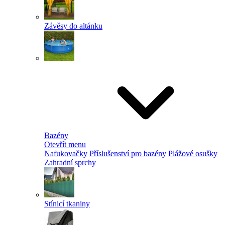
Závěsy do altánku
Bazény
Otevřít menu
Nafukovačky
Příslušenství pro bazény
Plážové osušky
Zahradní sprchy
Stínicí tkaniny