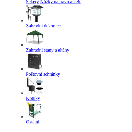
Sekery
Nůžky na trávu a keře
Zahradní dekorace
Zahradní stany a altány
Poštovní schránky
Kotlíky
Ostatní