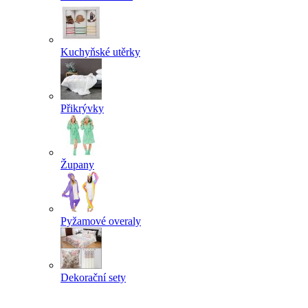
Kuchyňské utěrky
Přikrývky
Župany
Pyžamové overaly
Dekorační sety