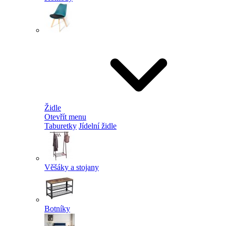
Židle
Otevřít menu
Taburetky
Jídelní židle
Věšáky a stojany
Botníky