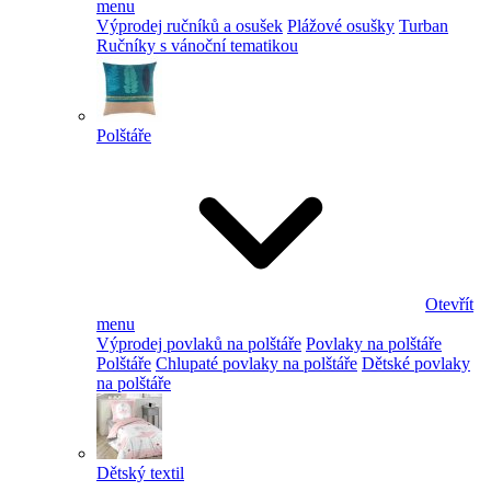
menu
Výprodej ručníků a osušek
Plážové osušky
Turban
Ručníky s vánoční tematikou
Polštáře
Otevřít
menu
Výprodej povlaků na polštáře
Povlaky na polštáře
Polštáře
Chlupaté povlaky na polštáře
Dětské povlaky
na polštáře
Dětský textil