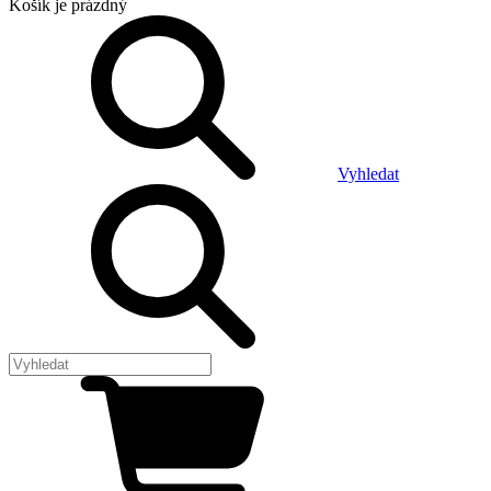
Košík
je prázdný
Vyhledat