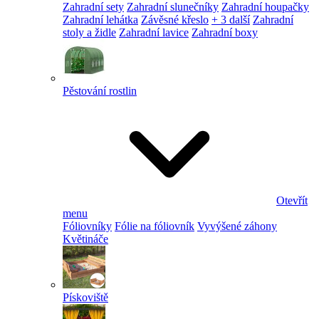
Zahradní sety
Zahradní slunečníky
Zahradní houpačky
Zahradní lehátka
Závěsné křeslo
+ 3 další
Zahradní
stoly a židle
Zahradní lavice
Zahradní boxy
Pěstování rostlin
Otevřít
menu
Fóliovníky
Fólie na fóliovník
Vyvýšené záhony
Květináče
Pískoviště