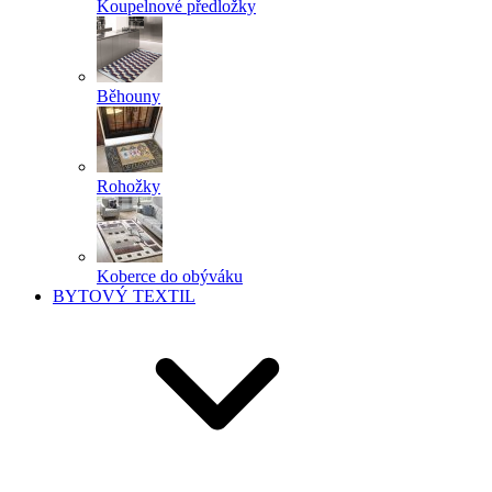
Koupelnové předložky
Běhouny
Rohožky
Koberce do obýváku
BYTOVÝ TEXTIL