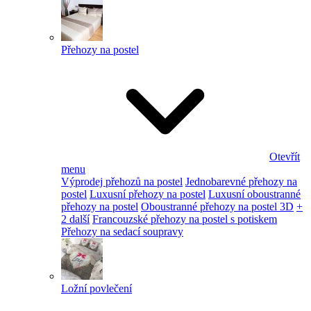
Přehozy na postel
Otevřít
menu
Výprodej přehozů na postel
Jednobarevné přehozy na
postel
Luxusní přehozy na postel
Luxusní oboustranné
přehozy na postel
Oboustranné přehozy na postel 3D
+
2 další
Francouzské přehozy na postel s potiskem
Přehozy na sedací soupravy
Ložní povlečení