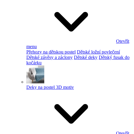
Otevřít
menu
Přehozy na dětskou postel
Dětské ložní povlečení
Dětské závěsy a záclony
Dětské deky
Dětský fusak do
kočárku
Deky na postel 3D motiv
Otevřít