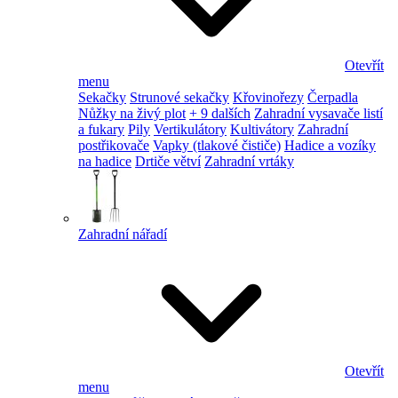
Otevřít
menu
Sekačky
Strunové sekačky
Křovinořezy
Čerpadla
Nůžky na živý plot
+ 9 dalších
Zahradní vysavače listí
a fukary
Pily
Vertikulátory
Kultivátory
Zahradní
postřikovače
Vapky (tlakové čističe)
Hadice a vozíky
na hadice
Drtiče větví
Zahradní vrtáky
Zahradní nářadí
Otevřít
menu