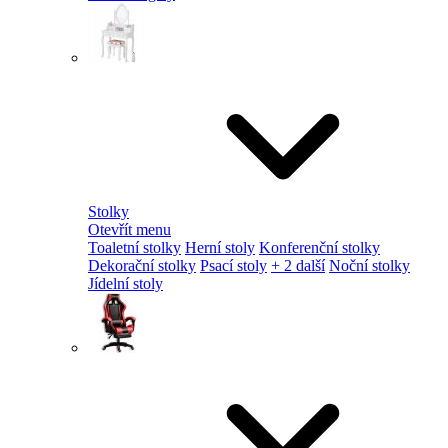
Stolky
Otevřít menu
Toaletní stolky
Herní stoly
Konferenční stolky
Dekorační stolky
Psací stoly
+ 2 další
Noční stolky
Jídelní stoly