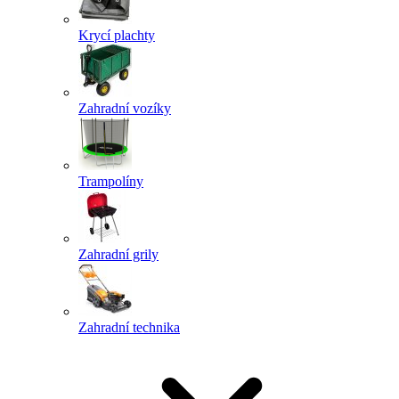
Krycí plachty
Zahradní vozíky
Trampolíny
Zahradní grily
Zahradní technika