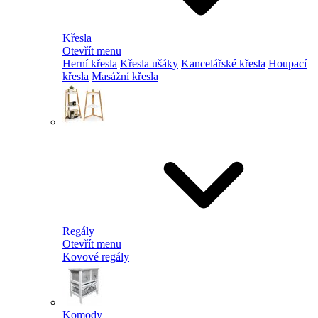
Křesla
Otevřít menu
Herní křesla
Křesla ušáky
Kancelářské křesla
Houpací
křesla
Masážní křesla
Regály
Otevřít menu
Kovové regály
Komody