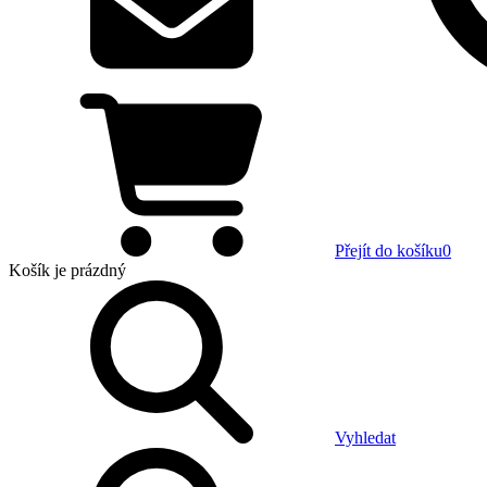
Přejít do košíku
0
Košík
je prázdný
Vyhledat