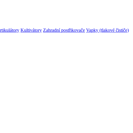
rtikulátory
Kultivátory
Zahradní postřikovače
Vapky (tlakové čističe)