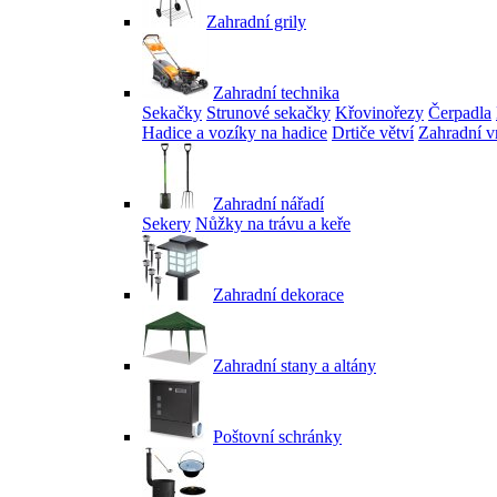
Zahradní grily
Zahradní technika
Sekačky
Strunové sekačky
Křovinořezy
Čerpadla
Hadice a vozíky na hadice
Drtiče větví
Zahradní v
Zahradní nářadí
Sekery
Nůžky na trávu a keře
Zahradní dekorace
Zahradní stany a altány
Poštovní schránky