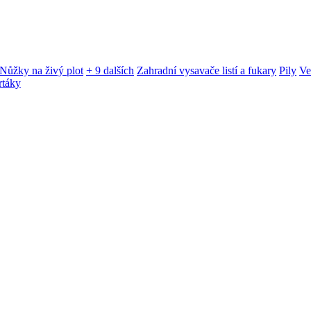
Nůžky na živý plot
+ 9 dalších
Zahradní vysavače listí a fukary
Pily
Ve
rtáky