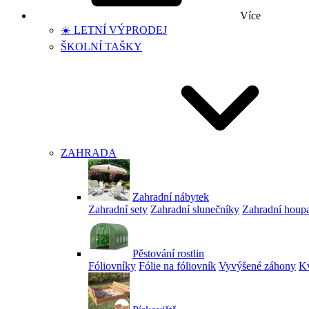
Více
☀️ LETNÍ VÝPRODEJ
ŠKOLNÍ TAŠKY
ZAHRADA
Zahradní nábytek
Zahradní sety
Zahradní slunečníky
Zahradní houp
Pěstování rostlin
Fóliovníky
Fólie na fóliovník
Vyvýšené záhony
Kv