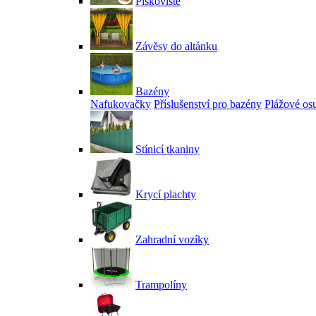
Pískoviště
Závěsy do altánku
Bazény
Nafukovačky
Příslušenství pro bazény
Plážové os
Stínicí tkaniny
Krycí plachty
Zahradní vozíky
Trampolíny