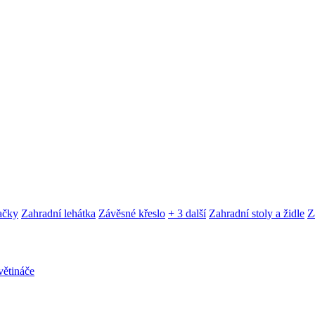
ačky
Zahradní lehátka
Závěsné křeslo
+ 3 další
Zahradní stoly a židle
Z
ětináče