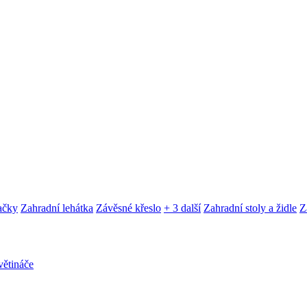
ačky
Zahradní lehátka
Závěsné křeslo
+ 3 další
Zahradní stoly a židle
Z
ětináče