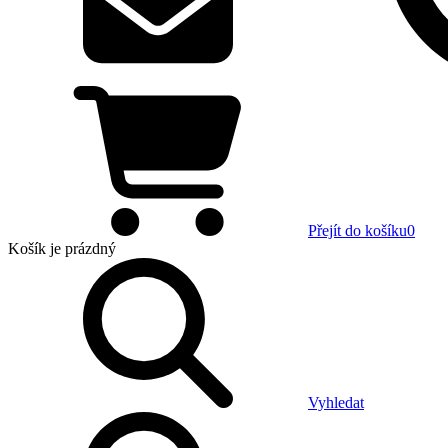
Přejít do košíku
0
Košík
je prázdný
Vyhledat