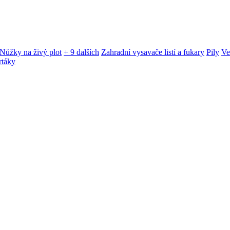
Nůžky na živý plot
+ 9 dalších
Zahradní vysavače listí a fukary
Pily
Ve
rtáky