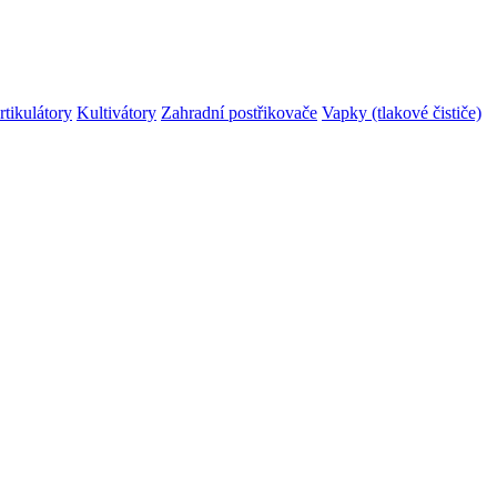
rtikulátory
Kultivátory
Zahradní postřikovače
Vapky (tlakové čističe)