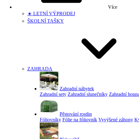
Více
☀️ LETNÍ VÝPRODEJ
ŠKOLNÍ TAŠKY
ZAHRADA
Zahradní nábytek
Zahradní sety
Zahradní slunečníky
Zahradní houp
Pěstování rostlin
Fóliovníky
Fólie na fóliovník
Vyvýšené záhony
Kv