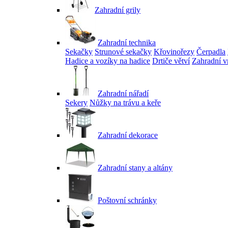
Zahradní grily
Zahradní technika
Sekačky
Strunové sekačky
Křovinořezy
Čerpadla
Hadice a vozíky na hadice
Drtiče větví
Zahradní v
Zahradní nářadí
Sekery
Nůžky na trávu a keře
Zahradní dekorace
Zahradní stany a altány
Poštovní schránky