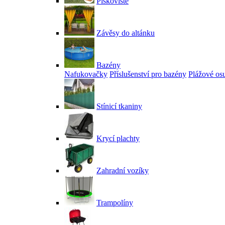
Pískoviště
Závěsy do altánku
Bazény
Nafukovačky
Příslušenství pro bazény
Plážové os
Stínicí tkaniny
Krycí plachty
Zahradní vozíky
Trampolíny