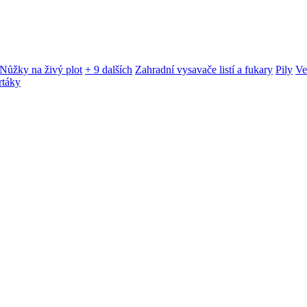
Nůžky na živý plot
+ 9 dalších
Zahradní vysavače listí a fukary
Pily
Ve
rtáky