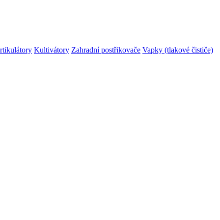
rtikulátory
Kultivátory
Zahradní postřikovače
Vapky (tlakové čističe)