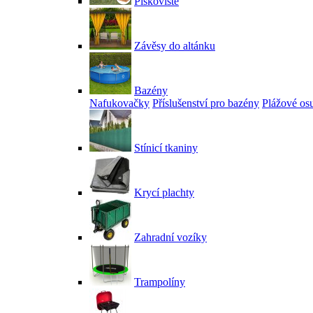
Pískoviště
Závěsy do altánku
Bazény
Nafukovačky
Příslušenství pro bazény
Plážové os
Stínicí tkaniny
Krycí plachty
Zahradní vozíky
Trampolíny