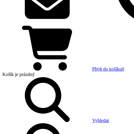
Přejít do košíku
0
Košík
je prázdný
Vyhledat