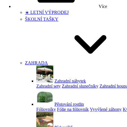
Více
☀️ LETNÍ VÝPRODEJ
ŠKOLNÍ TAŠKY
ZAHRADA
Zahradní nábytek
Zahradní sety
Zahradní slunečníky
Zahradní houp
Pěstování rostlin
Fóliovníky
Fólie na fóliovník
Vyvýšené záhony
Kv