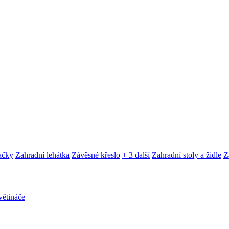
ačky
Zahradní lehátka
Závěsné křeslo
+ 3 další
Zahradní stoly a židle
Z
ětináče