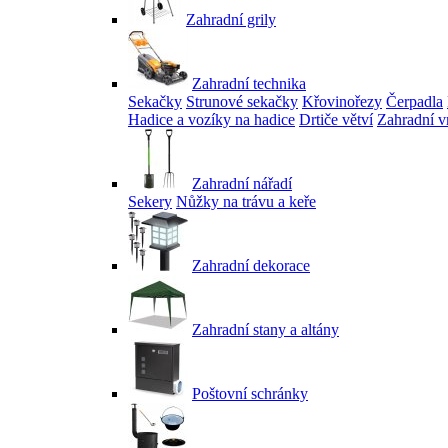
Zahradní grily
Zahradní technika
Sekačky
Strunové sekačky
Křovinořezy
Čerpadla
Hadice a vozíky na hadice
Drtiče větví
Zahradní v
Zahradní nářadí
Sekery
Nůžky na trávu a keře
Zahradní dekorace
Zahradní stany a altány
Poštovní schránky