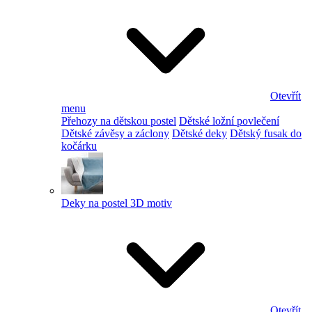
Otevřít
menu
Přehozy na dětskou postel
Dětské ložní povlečení
Dětské závěsy a záclony
Dětské deky
Dětský fusak do
kočárku
Deky na postel 3D motiv
Otevřít