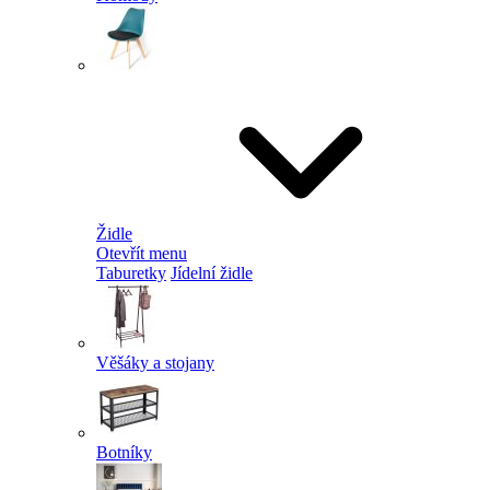
Židle
Otevřít menu
Taburetky
Jídelní židle
Věšáky a stojany
Botníky