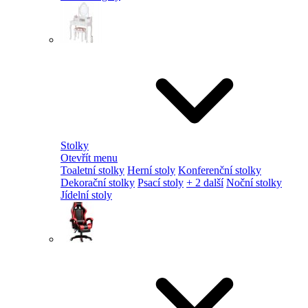
Stolky
Otevřít menu
Toaletní stolky
Herní stoly
Konferenční stolky
Dekorační stolky
Psací stoly
+ 2 další
Noční stolky
Jídelní stoly