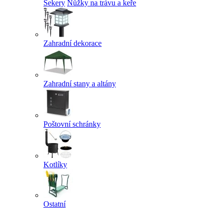
Sekery
Nůžky na trávu a keře
Zahradní dekorace
Zahradní stany a altány
Poštovní schránky
Kotlíky
Ostatní