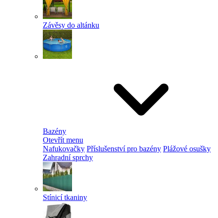
Závěsy do altánku
Bazény
Otevřít menu
Nafukovačky
Příslušenství pro bazény
Plážové osušky
Zahradní sprchy
Stínicí tkaniny