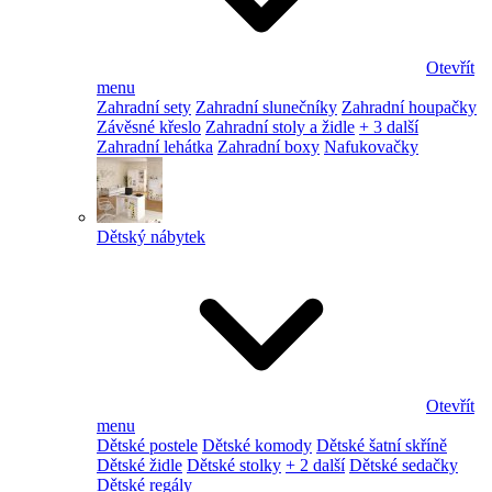
Otevřít
menu
Zahradní sety
Zahradní slunečníky
Zahradní houpačky
Závěsné křeslo
Zahradní stoly a židle
+ 3 další
Zahradní lehátka
Zahradní boxy
Nafukovačky
Dětský nábytek
Otevřít
menu
Dětské postele
Dětské komody
Dětské šatní skříně
Dětské židle
Dětské stolky
+ 2 další
Dětské sedačky
Dětské regály