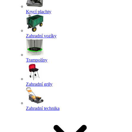
Krycí plachty
Zahradní vozíky
Trampolíny
Zahradní grily
Zahradní technika