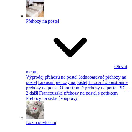
Přehozy na postel
Otevřít
menu
Výprodej přehozů na postel
Jednobarevné přehozy na
postel
Luxusní přehozy na postel
Luxusní oboustranné
přehozy na postel
Oboustranné přehozy na postel 3D
+
2 další
Francouzské přehozy na postel s potiskem
Přehozy na sedací soupravy
Ložní povlečení