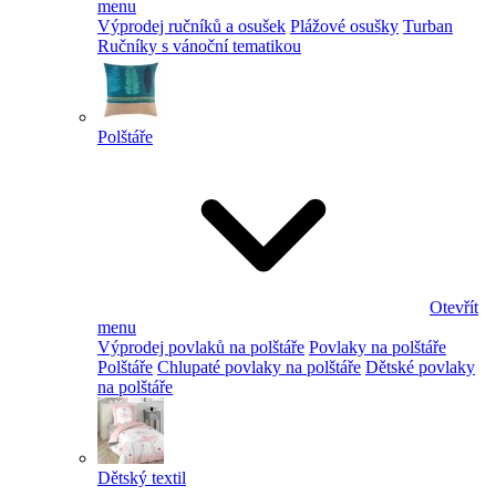
menu
Výprodej ručníků a osušek
Plážové osušky
Turban
Ručníky s vánoční tematikou
Polštáře
Otevřít
menu
Výprodej povlaků na polštáře
Povlaky na polštáře
Polštáře
Chlupaté povlaky na polštáře
Dětské povlaky
na polštáře
Dětský textil