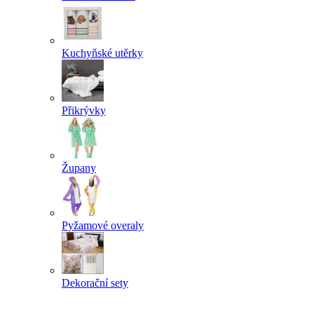
Kuchyňské utěrky
Přikrývky
Župany
Pyžamové overaly
Dekorační sety