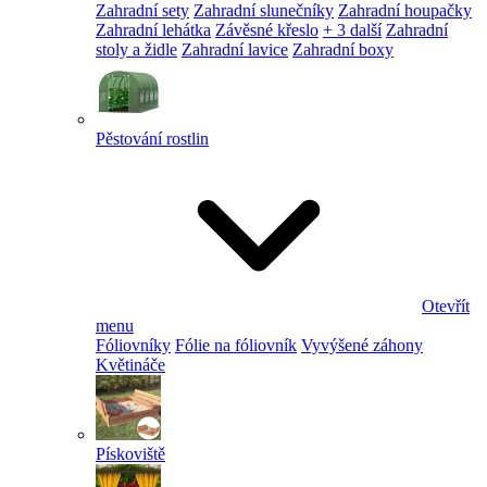
Zahradní sety
Zahradní slunečníky
Zahradní houpačky
Zahradní lehátka
Závěsné křeslo
+ 3 další
Zahradní
stoly a židle
Zahradní lavice
Zahradní boxy
Pěstování rostlin
Otevřít
menu
Fóliovníky
Fólie na fóliovník
Vyvýšené záhony
Květináče
Pískoviště