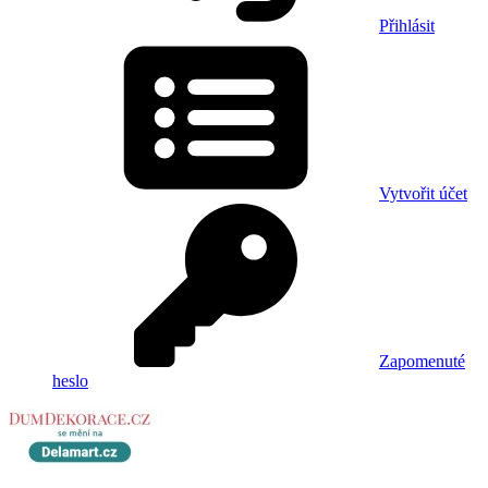
Přihlásit
Vytvořit účet
Zapomenuté
heslo