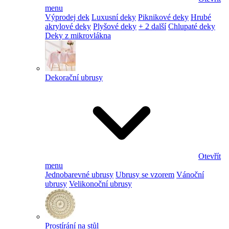
menu
Výprodej dek
Luxusní deky
Piknikové deky
Hrubé
akrylové deky
Plyšové deky
+ 2 další
Chlupaté deky
Deky z mikrovlákna
Dekorační ubrusy
Otevřít
menu
Jednobarevné ubrusy
Ubrusy se vzorem
Vánoční
ubrusy
Velikonoční ubrusy
Prostírání na stůl