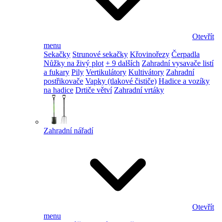
Otevřít
menu
Sekačky
Strunové sekačky
Křovinořezy
Čerpadla
Nůžky na živý plot
+ 9 dalších
Zahradní vysavače listí
a fukary
Pily
Vertikulátory
Kultivátory
Zahradní
postřikovače
Vapky (tlakové čističe)
Hadice a vozíky
na hadice
Drtiče větví
Zahradní vrtáky
Zahradní nářadí
Otevřít
menu