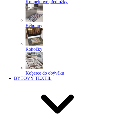
Koupelnové předložky
Běhouny
Rohožky
Koberce do obýváku
BYTOVÝ TEXTIL