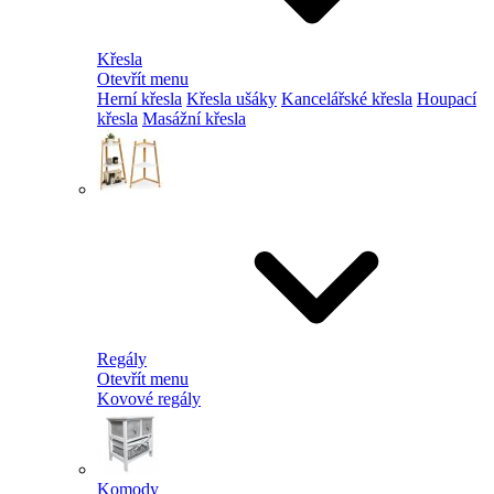
Křesla
Otevřít menu
Herní křesla
Křesla ušáky
Kancelářské křesla
Houpací
křesla
Masážní křesla
Regály
Otevřít menu
Kovové regály
Komody