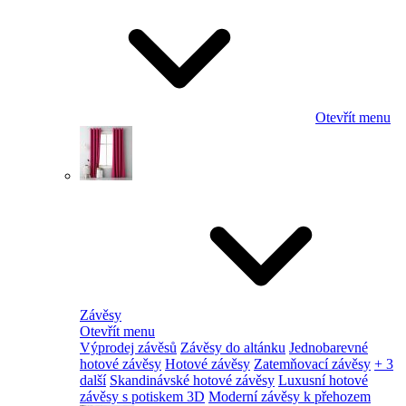
Otevřít menu
Závěsy
Otevřít menu
Výprodej závěsů
Závěsy do altánku
Jednobarevné
hotové závěsy
Hotové závěsy
Zatemňovací závěsy
+ 3
další
Skandinávské hotové závěsy
Luxusní hotové
závěsy s potiskem 3D
Moderní závěsy k přehozem